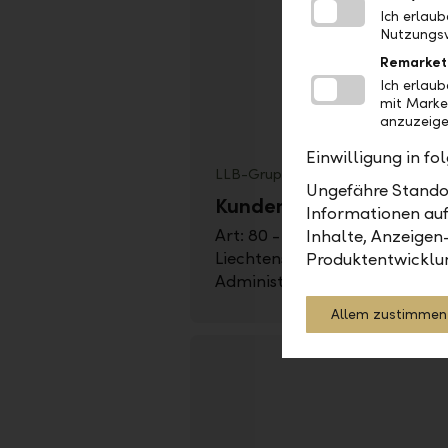
Ich erlau
Nutzungsv
Remarket
Ich erlau
mit Marke
anzuzeige
Einwilligung in f
LLB-Gruppe
Ungefähre Standor
Kundenberater:in Beruf
Informationen auf
Art: 80 - 100% | Befristung: un
Inhalte, Anzeigen
Liechtensteinische Landesbank
Produktentwicklu
Administration & Support
Allem zustimmen