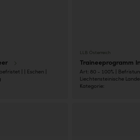
LLB Österreich
eer
Traineeprogramm In
efristet | | Eschen |
Art: 80 - 100% | Befristun
g
Liechtensteinische Lande
Kategorie: