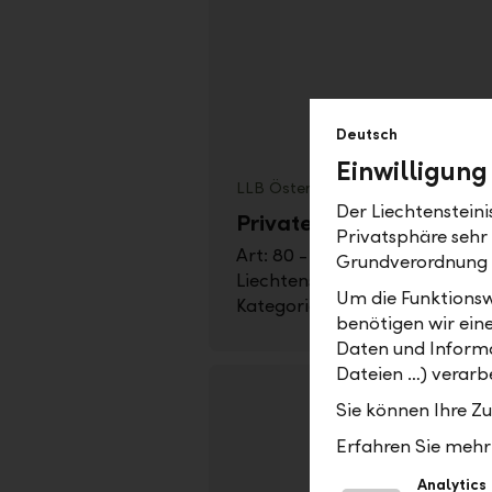
Deutsch
Einwilligung
LLB Österreich
Der Liechtenstein
Private Banker:in
Privatsphäre sehr
Art: 80 - 100% | Befristung: un
Grundverordnung
Liechtensteinische Landesbank
Um die Funktionsw
Kategorie: Private Banking
benötigen wir ein
Daten und Informa
Dateien …) verarbe
Sie können Ihre Z
Erfahren Sie mehr 
Analytics