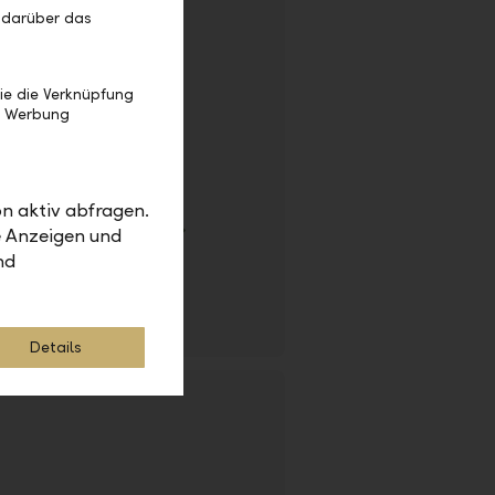
 darüber das
ie die Verknüpfung
e Werbung
n aktiv abfragen.
Digital Banking
e Anzeigen und
g: unbefristet |
nd
sbank AG | Eschen |
anking
Details