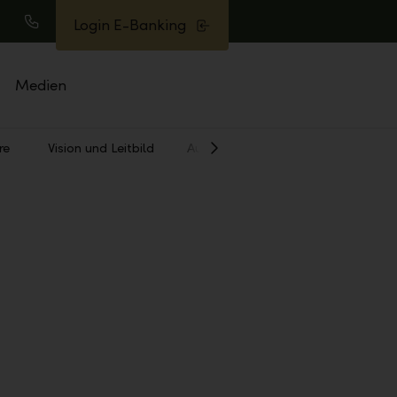
Login E-Banking
uche
Anrufen
Medien
re
Vision und Leitbild
Auszeichnungen
Weiter