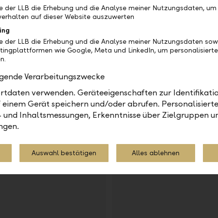
be der LLB die Erhebung und die Analyse meiner Nutzungsdaten, um
erhalten auf dieser Website auszuwerten
ing
be der LLB die Erhebung und die Analyse meiner Nutzungsdaten sow
tingplattformen wie Google, Meta und LinkedIn, um personalisiert
n.
olgende Verarbeitungszwecke
LLB-Gruppe
tdaten verwenden. Geräteeigenschaften zur Identifikatio
liche Vorsorge
UI / UX Designer – 
 einem Gerät speichern und/oder abrufen. Personalisiert
befristet |
Art: 80 - 100% | Befristun
- und Inhaltsmessungen, Erkenntnisse über Zielgruppen u
 AG | Vaduz | Kategorie:
Liechtensteinische Lande
ngen.
Kategorie: IT & Digital B
Auswahl bestätigen
Alles ablehnen