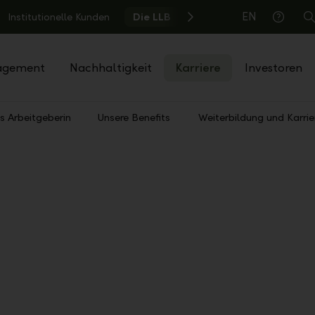
EN
Institutionelle Kunden
Die LLB
S
Hilfe
agement
Nachhaltigkeit
Karriere
Investoren
s Arbeitgeberin
Unsere Benefits
Weiterbildung und Karrie