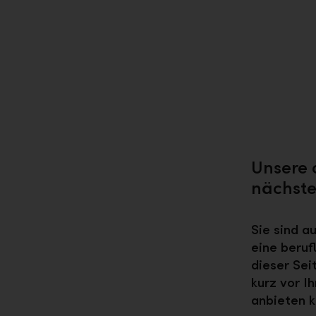
Unsere 
nächste
Sie sind a
eine beruf
dieser Sei
kurz vor I
anbieten k