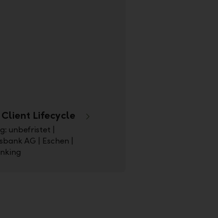
 Client Lifecycle
g: unbefristet |
sbank AG | Eschen |
anking