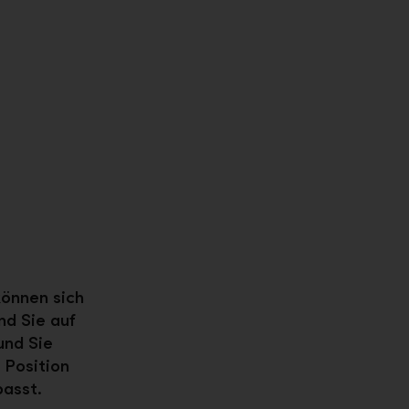
können sich
nd Sie auf
und Sie
 Position
passt.