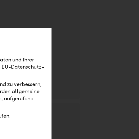
aten und Ihrer
Engineer ESG
er EU-Datenschutz-
g: unbefristet |
sbank AG | Eschen |
nd zu verbessern,
anking
erden allgemeine
m, aufgerufene
ufen.