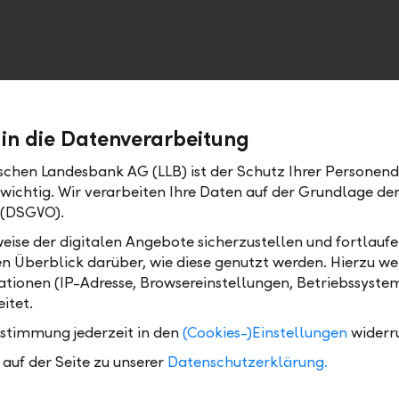
 in die Datenverarbeitung
LLB-Gruppe
ischen Landesbank AG (LLB) ist der Schutz Ihrer Personend
IT Data Analytics 
 wichtig. Wir verarbeiten Ihre Daten auf der Grundlage d
befristet |
Art: 80 - 100% | Befristun
 (DSGVO).
 (Österreich) AG | Wien |
Liechtensteinische Lande
eise der digitalen Angebote sicherzustellen und fortlaufe
Kategorie: IT & Digital B
en Überblick darüber, wie diese genutzt werden. Hierzu w
tionen (IP-Adresse, Browsereinstellungen, Betriebssyste
itet.
ustimmung jederzeit in den
(Cookies-)Einstellungen
widerr
auf der Seite zu unserer
Datenschutzerklärung.