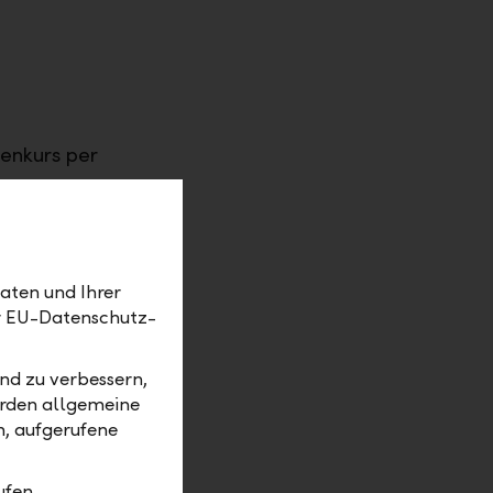
ienkurs per
aten und Ihrer
er EU-Datenschutz-
nd zu verbessern,
walteten
erden allgemeine
ätzlich
m, aufgerufene
nd alle
en von
bleiten
ufen.