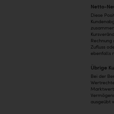
Netto-Neu
Diese Posi
Kundenabg
zusammen.
Kursveränd
Rechnung g
Zufluss od
ebenfalls n
Übrige K
Bei der B
Wertrechte
Marktwert
Vermögensw
ausgeübt w