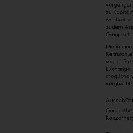
vergangene
zu Kapitalf
wertvolle 
zudem Aspe
Gruppenle
Die in die
Kennzahle
sehen. Sie
Exchange. 
möglicherw
vergleichb
Ausschüt
Gesamtbet
Konzerner