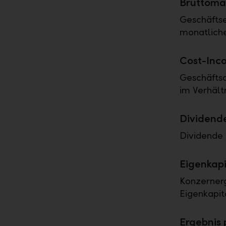
Bruttoma
Geschäftse
monatlich
Cost-Inc
Geschäftsa
im Verhält
Dividend
Dividende 
Eigenkapi
Konzernerg
Eigenkapit
Ergebnis 