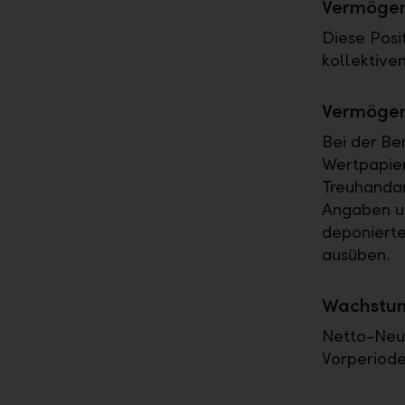
Vermögen
Diese Posi
kollektive
Vermögen
Bei der B
Wertpapier
Treuhanda
Angaben um
deponierte
ausüben.
Wachstum 
Netto-Neu
Vorperiod