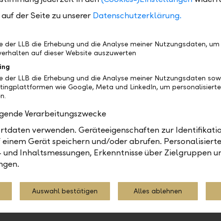
stody-Vermögen (ausschliesslich zu Transaktions- un
auf der Seite zu unserer
Datenschutzerklärung.
ungszwecken gehaltene Vermögen) sind nicht in de
mögen eingeschlossen.
be der LLB die Erhebung und die Analyse meiner Nutzungsdaten, um
erhalten auf dieser Website auszuwerten
inn-Verhältnis
ing
be der LLB die Erhebung und die Analyse meiner Nutzungsdaten sow
ro Aktie im Verhältnis zum Aktienkurs per Abschlussst
tingplattformen wie Google, Meta und LinkedIn, um personalisiert
n.
ekte
olgende Verarbeitungszwecke
Erfolg Zinssatzswaps und Kurserfolgen aus Finanz
tdaten verwenden. Geräteeigenschaften zur Identifikatio
 einem Gerät speichern und/oder abrufen. Personalisiert
Loans
- und Inhaltsmessungen, Erkenntnisse über Zielgruppen u
ngen.
ew Loans sind die bilanzwirksame Bestandesverände
leihungen. Die Zu- und Abnahme von Einzelwertberi
Auswahl bestätigen
Alles ablehnen
zahlungen und Spesen werden nicht als Net New Loa