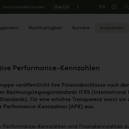
EN
Institutionelle Kunden
Die LLB
S
Hilfe
agement
Nachhaltigkeit
Karriere
Investoren
tive Performance-Kennzahlen
uppe veröffentlicht ihre Finanzabschlüsse nach de
n Rechnungslegungsstandards IFRS (International 
Standards). Für eine erhöhte Transparenz weist sie 
ve Performance-Kennzahlen (APK) aus.
e Performance-Kennzahlen sind Finanzkennzahlen z