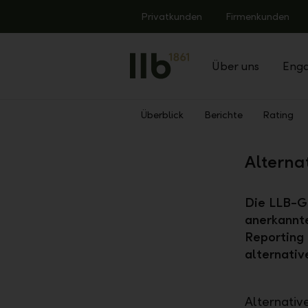
Alerts.Headline
Privatkunden
Firmenkunden
Über uns
Eng
Überblick
Berichte
Rating
Zurück
Alterna
Die LLB-Gr
anerkannte
Reporting 
alternati
Alternativ