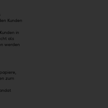
s
den Kunden
Kunden in
cht als
gen werden
papiere,
gen zum
mandat