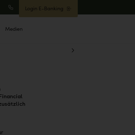
Login E-Banking
uche
Anrufen
Medien
Weiter
n
Financial
zusätzlich
ur