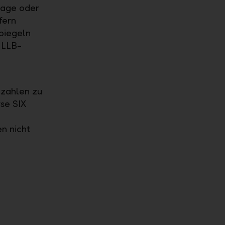
lage oder
fern
spiegeln
 LLB-
zahlen zu
se SIX
n nicht