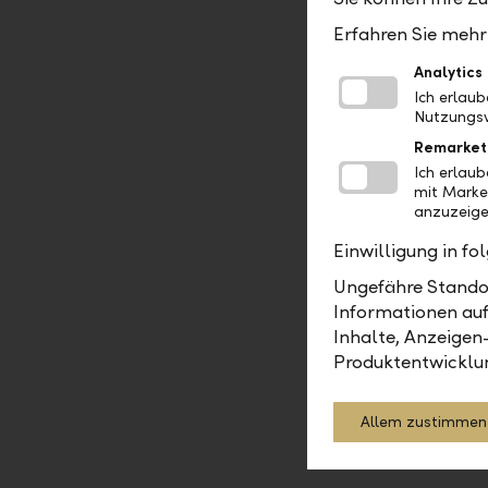
lassen. Cu
Erfahren Sie mehr 
Aufbewahr
Analytics
Kundenver
Ich erlau
Nutzungsv
Kurs-Gew
Remarket
Ich erlau
Ergebnis p
mit Marke
anzuzeige
Markteff
Einwilligung in f
Summe aus 
Ungefähre Standor
Informationen auf
Net New 
Inhalte, Anzeigen
Produktentwicklu
Die Net N
Kundenaus
Allem zustimmen
sowie Zins
gezählt.