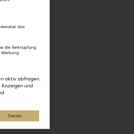
d
n
 darüber das
ie die Verknüpfung
ichtag
e Werbung
anlagen
n aktiv abfragen.
e Anzeigen und
nd
rungen von
chtigungen
Details
ns