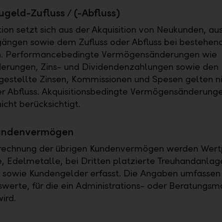
geld-Zufluss / (-Abfluss)
tion setzt sich aus der Akquisition von Neukunden, au
ängen sowie dem Zufluss oder Abfluss bei bestehen
 Performancebedingte Vermögensänderungen wie
erungen, Zins- und Dividendenzahlungen sowie den 
estellte Zinsen, Kommissionen und Spesen gelten ni
er Abfluss. Akquisitionsbedingte Vermögensänderun
icht berücksichtigt.
undenvermögen
erechnung der übrigen Kundenvermögen werden Wert
, Edelmetalle, bei Dritten platzierte Treuhandanla
 sowie Kundengelder erfasst. Die Angaben umfassen
erte, für die ein Administrations- oder Beratungs
ird.