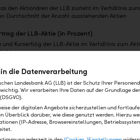
das den Aktionären der LLB zusteht im Verhältnis zum
n Durchschnitt der Anzahl ausstehenden Aktien
rag der LLB-Aktie (in Prozent)
 und Kurserfolg der LLB-Aktie im Verhältnis zum Akt
tichtag
svolumen
 in die Datenverarbeitung
 Kundenausleihungen und Kundenvermögen
ischen Landesbank AG (LLB) ist der Schutz Ihrer Personend
 wichtig. Wir verarbeiten Ihre Daten auf der Grundlage d
ermögen
 (DSGVO).
eise der digitalen Angebote sicherzustellen und fortlaufe
nvermögen gelten sämtliche zu Anlagezwecken ver
en Überblick darüber, wie diese genutzt werden. Hierzu w
tenen Kundenvermögen. Darin enthalten sind grunds
tionen (IP-Adresse, Browsereinstellungen, Betriebssyste
ndlichkeiten gegenüber Kunden, Treuhandfestgelder u
itet.
n Depotwerte. Hinzu kommen allenfalls weitere Art
ögen, die sich aus dem Prinzip des Anlagezwecks a
ustimmung jederzeit in den
(Cookies-)Einstellungen
widerr