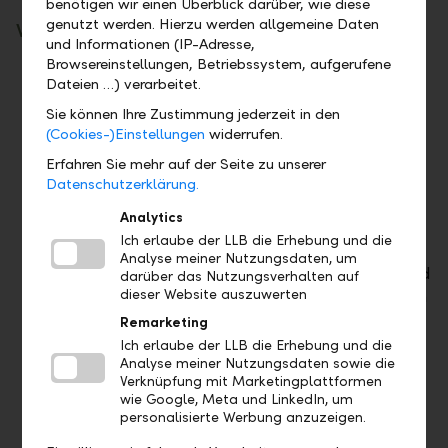
benötigen wir einen Überblick darüber, wie diese
genutzt werden. Hierzu werden allgemeine Daten
Was wir von Ihnen erwarten:
und Informationen (IP-Adresse,
Browsereinstellungen, Betriebssystem, aufgerufene
Sehr guter Masterabschluss
Dateien …) verarbeitet.
Überzeugendes Engagement und schnelle
Sie können Ihre Zustimmung jederzeit in den
Auffassungsgabe
(Cookies-)Einstellungen
widerrufen.
Hohes Interesse an der IT und Finanzbranche
Erfahren Sie mehr auf der Seite zu unserer
und idealerweise bereits erste Einblicke in der
Datenschutzerklärung.
IT
Analytics
Affinität zur IT und zur digitalen
Ich erlaube der LLB die Erhebung und die
Transformation
Analyse meiner Nutzungsdaten, um
Ehrgeiz, sich mittelfristig als Impulsgeber und
darüber das Nutzungsverhalten auf
Mitgestalter unseres Business zu positionieren
dieser Website auszuwerten
Hohes Commitment gegenüber der
Remarketing
Unternehmenskultur
Ich erlaube der LLB die Erhebung und die
Analyse meiner Nutzungsdaten sowie die
Verknüpfung mit Marketingplattformen
wie Google, Meta und LinkedIn, um
personalisierte Werbung anzuzeigen.
Programmübersicht