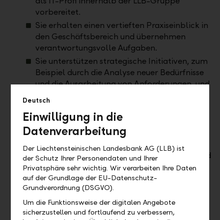
als IT-Profi innerhalb der LLB-Gruppe
vorbereitet.
Sie erhalten einen vertieften Praxiseinblick in
den Geschäftsbereich und übernehmen
verantwortungsvolle Aufgaben.
Sie unterstützen strategische Initiativen, zum
Beispiel durch die Analyse neuer Bedürfnisse
und die Ausarbeitung von Anforderungen, und
übernehmen frühzeitig Verantwortung.
Deutsch
Sie knüpfen und pflegen schon als Trainee
Einwilligung in die
Kontakte zum Management.
Datenverarbeitung
Sie profitieren von anspruchsvollem Lernen-
on-the-Job und massgeschneiderten
Der Liechtensteinischen Landesbank AG (LLB) ist
Schulungen zur Stärkung Ihrer fachlichen und
der Schutz Ihrer Personendaten und Ihrer
persönlichen Kompetenzen.
Privatsphäre sehr wichtig. Wir verarbeiten Ihre Daten
auf der Grundlage der EU-Datenschutz-
Sie nehmen am begleitenden Programm für
Grundverordnung (DSGVO).
Young Talents teil (z.B. Design Thinking
Workshops) und bauen Ihr Netzwerk bei
Um die Funktionsweise der digitalen Angebote
sicherzustellen und fortlaufend zu verbessern,
verschiedenen Anlässen aus.