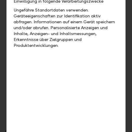
Einwilligung in folgende Verarbeitungszwecke
18 Monate: 3 verschiedene Einsätze à 6 Monaten:
Ungefähre Standortdaten verwenden.
Geräteeigenschaften zur Identifikation aktiv
Einblick in Grundlagen der LLB IT
abfragen. Informationen auf einem Gerät speichern
Konzeptionelle und operative Aufgaben
und/oder abrufen. Personalisierte Anzeigen und
Frei wählbarer Bereich zur Vertiefung und
Inhalte, Anzeigen- und Inhaltsmessungen,
Vorbereitung auf die gewünschte Zielposition
Erkenntnisse über Zielgruppen und
Produktentwicklungen.
Ziel
Nach Abschluss des Programms sind Sie auf Ihre
Funktionen als IT-Spezialist:in vorbereitet.
Begleitendes Programm
Besuch von Veranstaltungen, Networking-Anlässen,
Sommerevents, Individuelles Budget zur Weiterbildung
und weitere Benefits.