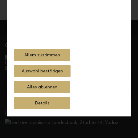
Gerne für Sie da
Service Direkt
Allem zustimmen
Telefonisch erreichbar von Montag bis Freitag, 08.00
bis 17.30 Uhr
Auswahl bestätigen
+423 236 88 11
Alles ablehnen
Feedback
Anfrage
Details
In Ihrer Nähe