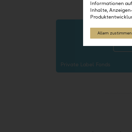
Informationen auf
Inhalte, Anzeigen
Produktentwicklu
1.Skalieren auf passende Grösse
2. 15px Kontur
3. Objekt-->  Umwandeln
4. Speichern unter --> als .svg
Allem zustimmen
Private Label Fonds