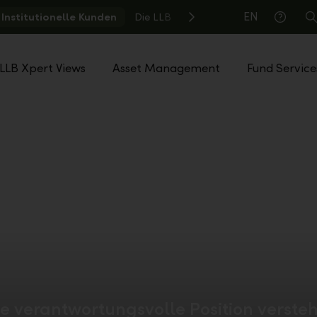
EN
Institutionelle Kunden
Die LLB
S
Hilfe
LLB Xpert Views
Asset Management
Fund Service
ne verantwortungsvolle Position versteh