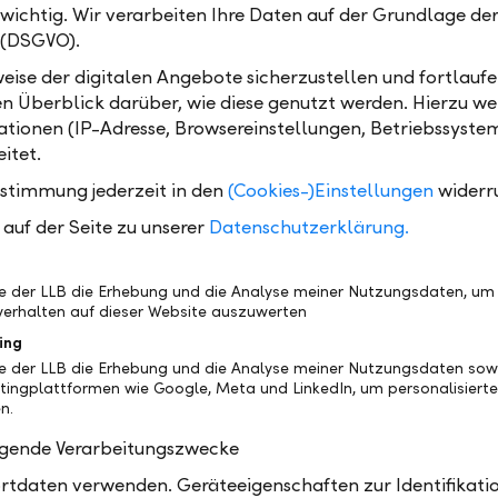
 wichtig. Wir verarbeiten Ihre Daten auf der Grundlage d
 (DSGVO).
eise der digitalen Angebote sicherzustellen und fortlaufe
n mit uns in Kontakt treten, oder mehr zu Themen w
en Überblick darüber, wie diese genutzt werden. Hierzu w
Onboarding, Schnittstellen oder unserem Private-Labe
tionen (IP-Adresse, Browsereinstellungen, Betriebssyste
bot erfahren?
Hier finden Sie weitere Informationen:
itet.
ustimmung jederzeit in den
(Cookies-)Einstellungen
widerr
auf der Seite zu unserer
Datenschutzerklärung.
be der LLB die Erhebung und die Analyse meiner Nutzungsdaten, um
erhalten auf dieser Website auszuwerten
ing
be der LLB die Erhebung und die Analyse meiner Nutzungsdaten sow
tingplattformen wie Google, Meta und LinkedIn, um personalisiert
n.
Digitales Onboarding
olgende Verarbeitungszwecke
tdaten verwenden. Geräteeigenschaften zur Identifikatio