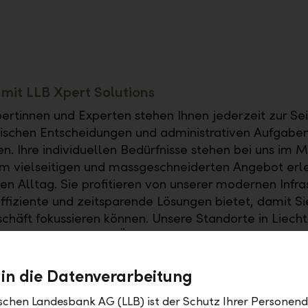
g mit LLB Xpert Solutions
ertinnen und Experten stehen Ihnen jederzeit zur Sei
gischen Entscheidungen und administrativen Aufgabe
n. Ihre individuellen Bedürfnisse stehen bei uns im M
m vielseitigen und massgeschneiderten Angebot erle
en Alltag. Sie profitieren von unserer modernen Infras
effiziente und zeitsparende Lösungen bietet, damit Sie
schäft fokussieren können. Unsere Standorte in Liecht
z, Deutschland und Österreich garantieren Nähe un
eit.
 in die Datenverarbeitung
ischen Landesbank AG (LLB) ist der Schutz Ihrer Personend