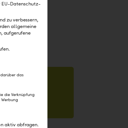
er EU-Datenschutz-
nd zu verbessern,
ie dem
erden allgemeine
l-
m, aufgerufene
ufen.
 darüber das
ie die Verknüpfung
e Werbung
n aktiv abfragen.