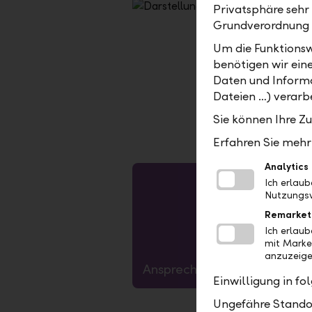
Privatsphäre sehr
Grundverordnung
Um die Funktionsw
Sie möchte
benötigen wir ein
digitalen 
Daten und Informa
Fondsange
Dateien …) verarbe
Sie können Ihre Z
Erfahren Sie mehr 
Analytics
Ich erlau
1.Skalieren auf passende Grösse
2. 15px Kontur
3. Objekt-->  Umwandeln
4. Speichern unter --> als .svg
Nutzungsv
Remarket
Ich erlau
mit Marke
anzuzeige
Ansprechpartner
Einwilligung in f
Ungefähre Standor