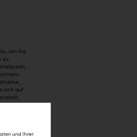
te, um Sie
n zu
ittelpunkt.
ichtern
truktur,
 sich auf
enstein,
d
aten und Ihrer