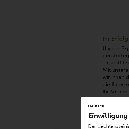
Ihr Erfol
Unsere Exp
bei strate
unterstütze
Mit unsere
wir Ihnen d
die Ihnen 
Ihr Kernge
der Schwei
Verfügbark
Deutsch
Einwilligung
Der Liechtenstein