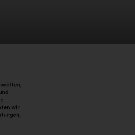
anwälten,
und
he
eten wir
stungen,