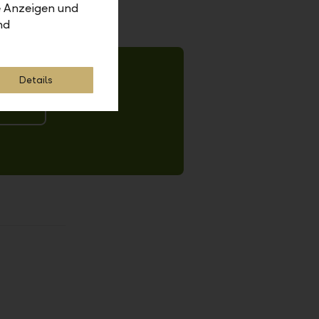
e Anzeigen und
nd
1.Skalieren auf passende Grösse
2. 15px Kontur
3. Objekt-->  Umwandeln
4. Speichern unter --> als .svg
Details