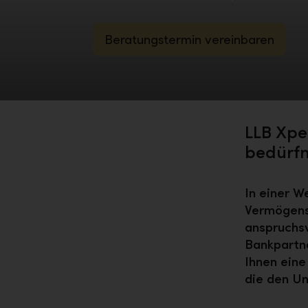
Beratungstermin vereinbaren
LLB Xpe
bedürfni
In einer W
Vermögens
anspruchsv
Bankpartne
Ihnen eine
die den U