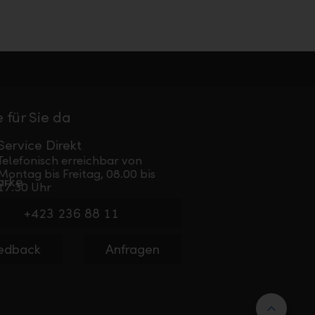
 für Sie da
Service Direkt
Telefonisch erreichbar von
Montag bis Freitag, 08.00 bis
17.30 Uhr
+423 236 88 11
edback
Anfragen
Nach 