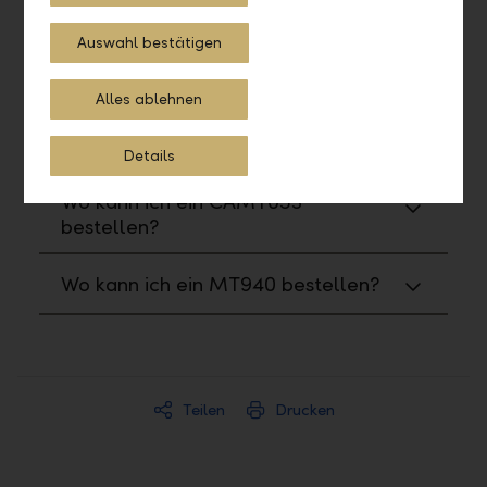
Reports und Formulare
Auswahl bestätigen
Wo kann ich Reports und Formulare
bestellen?
Alles ablehnen
Wie kann ich ein PDF generieren?
Details
Wo kann ich ein CAMT053
bestellen?
Wo kann ich ein MT940 bestellen?
Teilen
Drucken