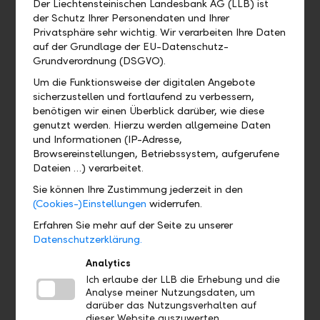
Der Liechtensteinischen Landesbank AG (LLB) ist
Wo kann ich das QR-Zahlteil
der Schutz Ihrer Personendaten und Ihrer
Privatsphäre sehr wichtig. Wir verarbeiten Ihre Daten
finden?
auf der Grundlage der EU-Datenschutz-
Grundverordnung (DSGVO).
Wo finde ich mein eBill Postfach?
Um die Funktionsweise der digitalen Angebote
sicherzustellen und fortlaufend zu verbessern,
Gibt es eine Demoversion und wo
benötigen wir einen Überblick darüber, wie diese
finde ich sie?
genutzt werden. Hierzu werden allgemeine Daten
und Informationen (IP-Adresse,
Browsereinstellungen, Betriebssystem, aufgerufene
Wo finde ich das Profil?
Dateien …) verarbeitet.
Sie können Ihre Zustimmung jederzeit in den
Wo sehe ich welches Bankpaket ich
(Cookies-)Einstellungen
widerrufen.
habe?
Erfahren Sie mehr auf der Seite zu unserer
Datenschutzerklärung.
Wo finde ich meine Debit- und
Analytics
Kreditkarten?
Ich erlaube der LLB die Erhebung und die
Analyse meiner Nutzungsdaten, um
darüber das Nutzungsverhalten auf
dieser Website auszuwerten