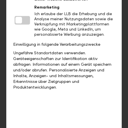
Aufträge
Remarketing
Ich erlaube der LLB die Erhebung und die
Analyse meiner Nutzungsdaten sowie die
Bis wann muss ich eine Zahlung
Verknüpfung mit Marketingplattformen
freigeben, damit diese heute noch
wie Google, Meta und LinkedIn, um
verarbeitet wird?
personalisierte Werbung anzuzeigen.
Einwilligung in folgende Verarbeitungszwecke
Wie kann ich eine bereits
Ungefähre Standortdaten verwenden.
ausgeführte Zahlung duplizieren?
Geräteeigenschaften zur Identifikation aktiv
abfragen. Informationen auf einem Gerät speichern
Wie kann ich eine offene Zahlung
und/oder abrufen. Personalisierte Anzeigen und
bearbeiten?
Inhalte, Anzeigen- und Inhaltsmessungen,
Erkenntnisse über Zielgruppen und
Produktentwicklungen.
Wie kann ich eine offene Zahlung
löschen?
Wo finde ich meine Daueraufträge?
Wie kann ich einen Dauerauftrag