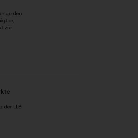
en an den
igten,
t zur
rkte
z der LLB