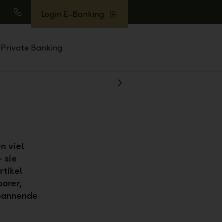
Login E-Banking
uche
Anrufen
Private Banking
Weiter
n viel
 sie
rtikel
arer,
spannende