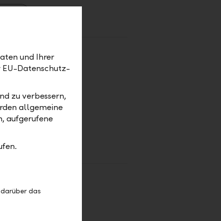
anking
aten und Ihrer
er EU-Datenschutz-
nd
ntgegen
nd zu verbessern,
?
erden allgemeine
m, aufgerufene
ufen.
iten?
 darüber das
ngsort, ein
i vielen