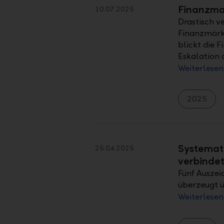
Finanzmar
10.07.2025
Drastisch v
Finanzmärkt
blickt die 
Eskalation 
Weiterlesen
2025
Systemati
25.04.2025
verbinde
Fünf Auszei
überzeugt 
Weiterlesen