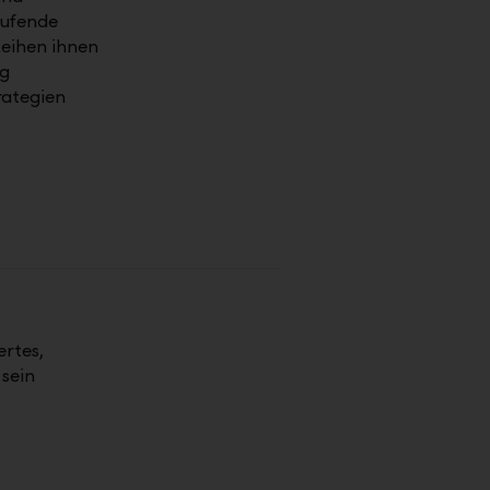
aufende
leihen ihnen
ig
rategien
ertes,
sein