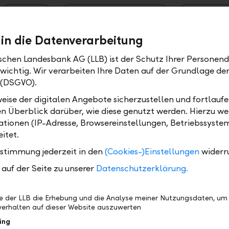
Anlegen
Vermögensverwaltung
Private B
 in die Datenverarbeitung
ischen Landesbank AG (LLB) ist der Schutz Ihrer Personend
blick 2026
 wichtig. Wir verarbeiten Ihre Daten auf der Grundlage d
25 war geprägt von Handelskonflikten, Inflationssorgen u
 (DSGVO).
 Unruhe. Und mittendrin zeigen sich die Finanzmärkte – e
eise der digitalen Angebote sicherzustellen und fortlaufe
tungen – erstaunlich stabil. Was also bringt das Jahr 2026
en Überblick darüber, wie diese genutzt werden. Hierzu w
tionen (IP-Adresse, Browsereinstellungen, Betriebssyste
itet.
Anlegen
Berichte
ustimmung jederzeit in den
(Cookies-)Einstellungen
widerr
auf der Seite zu unserer
Datenschutzerklärung.
 mein Wohneigentum später einmal Freude bere
be der LLB die Erhebung und die Analyse meiner Nutzungsdaten, um
uhause ist oft mehr als nur vier Wände: Es ist ein Erinneru
erhalten auf dieser Website auszuwerten
m und in vielen Fällen ein erheblicher Vermögenswert. Be
ing