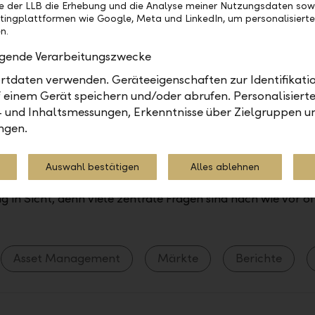
cht die Immobilie sogar den grössten Teil des Nachlasse
be der LLB die Erhebung und die Analyse meiner Nutzungsdaten sow
tvoller als Wertpapiere, Gold, Kunst oder Bargeld zusamme
tingplattformen wie Google, Meta und LinkedIn, um personalisiert
n.
olgende Verarbeitungszwecke
en
Vorsorge
Nachlass
Anlegen
tdaten verwenden. Geräteeigenschaften zur Identifikatio
 einem Gerät speichern und/oder abrufen. Personalisiert
- und Inhaltsmessungen, Erkenntnisse über Zielgruppen u
ngen.
kommen: Ein Deal mit vielen Fragezeichen
aben sich die EU und die USA auf ein Handelsabkommen ve
Auswahl bestätigen
Alles ablehnen
tion konnte damit verhindert werden. Trotzdem ist keine 
 in Sicht, denn viele zentrale Fragen sind nach wie vor of
Asset Management
Märkte
Berichte