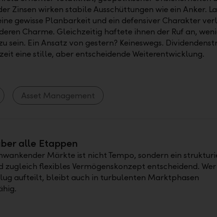
r Zinsen wirken stabile Ausschüttungen wie ein Anker. L
eine gewisse Planbarkeit und ein defensiver Charakter ver
deren Charme. Gleichzeitig haftete ihnen der Ruf an, wen
u sein. Ein Ansatz von gestern? Keineswegs. Dividendenst
zeit eine stille, aber entscheidende Weiterentwicklung.
Asset Management
über alle Etappen
chwankender Märkte ist nicht Tempo, sondern ein strukturi
d zugleich flexibles Vermögenskonzept entscheidend. Wer 
ug aufteilt, bleibt auch in turbulenten Marktphasen
ähig.