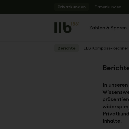
Alerts.Headline
Privatkunden
Firmenkunden
Zahlen & Sparen
Berichte
LLB Kompass-Rechner
Zurück
Bericht
In unseren
Wissenswe
präsentier
widerspie
Privatkund
Inhalte.