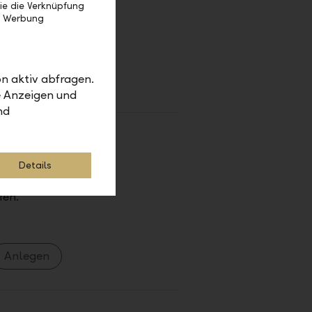
s aus und
ie die Verknüpfung
n.
e Werbung
n aktiv abfragen.
e Anzeigen und
nd
rständigt.
Details
echte
fen.
Anlegen