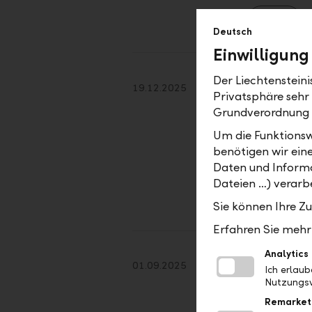
2026
Deutsch
Einwilligung
Der Liechtenstein
Marktaus
19.12.2025
Privatsphäre sehr
Das Jahr 20
Grundverordnung
politischer
Um die Funktionsw
aller Erwar
benötigen wir ein
Weiterlesen
Daten und Informa
Dateien …) verarbe
2025
Sie können Ihre Z
Erfahren Sie mehr 
Analytics
Wem soll
01.09.2025
Ich erlau
Das eigene Z
Nutzungsv
Rückzugsrau
Remarket