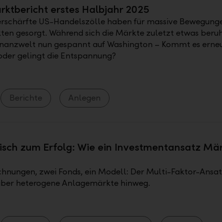
ktbericht erstes Halbjahr 2025
erschärfte US-Handelszölle haben für massive Bewegung
en gesorgt. Während sich die Märkte zuletzt etwas beruh
Finanzwelt nun gespannt auf Washington – Kommt es erneu
oder gelingt die Entspannung?
Berichte
Anlegen
sch zum Erfolg: Wie ein Investmentansatz Mä
t
chnungen, zwei Fonds, ein Modell: Der Multi-Faktor-Ansat
über heterogene Anlagemärkte hinweg.