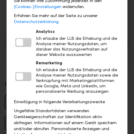
Sie können Ihre Zustimmung jederzeit in den
Pay, LiPay)
(Cookies-)Einstellungen
widerrufen.
Überweisungen weltweit im Online & Mobile
Erfahren Sie mehr auf der Seite zu unserer
Banking kostenlos
Datenschutzerklärung.
Bargeldbezüge am Bancomaten weltweit kostenlos
Analytics
Ich erlaube der LLB die Erhebung und die
Für Sie inbegriffen
Analyse meiner Nutzungsdaten, um
darüber das Nutzungsverhalten auf
dieser Website auszuwerten
Persönliche Kontaktmöglichkeit, digital und vor Ort
Remarketing
Physische Kontoauszüge
Ich erlaube der LLB die Erhebung und die
Analyse meiner Nutzungsdaten sowie die
Verknüpfung mit Marketingplattformen
Ihre Vorteile mit LLB Pro
wie Google, Meta und LinkedIn, um
personalisierte Werbung anzuzeigen.
Mehrere Privat- und
Einwilligung in folgende Verarbeitungszwecke
Fremdwährungskonten
Ungefähre Standortdaten verwenden.
Geräteeigenschaften zur Identifikation aktiv
Kostenloser Bargeldbezug mit Visa
abfragen. Informationen auf einem Gerät speichern
Debitkarte weltweit
und/oder abrufen. Personalisierte Anzeigen und