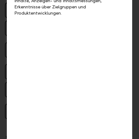
Inhalte, Anzeigen- und Inhaltsmessungen,
Erkenntnisse über Zielgruppen und
Vorzugszinsen auf dem Sparkonto
Produktentwicklungen.
Persönliche Kontaktmöglichkeit, digital
und vor Ort
Mit Mobile Payment sicher und
komfortabel bezahlen
Grenzenlos unterwegs mit 2 Kreditkarten
LLB Pro kostenlos bei Nutzung von LLB
Comfort, Expert oder Consult
Einkäufe online und vor Ort mit der Visa
Debitkarte weltweit gebührenfrei
Downloads