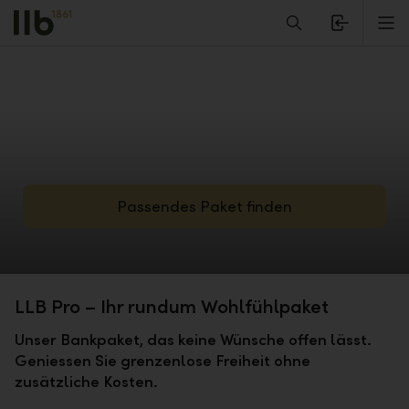
Alerts.Headline
M
Passendes Paket finden
LLB Pro – Ihr rundum Wohlfühlpaket
Unser Bankpaket, das keine Wünsche offen lässt.
Geniessen Sie grenzenlose Freiheit ohne
zusätzliche Kosten.