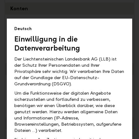
Konten
Unbegrenzte Anzahl Privatkonten (CHF / EUR /
Deutsch
USD)
Einwilligung in die
1 Sparkonto mit Vorzugszins
Datenverarbeitung
Unbegrenzte Anzahl Konten in weiteren
Fremdwährungen
Der Liechtensteinischen Landesbank AG (LLB) ist
der Schutz Ihrer Personendaten und Ihrer
Karten
Privatsphäre sehr wichtig. Wir verarbeiten Ihre Daten
auf der Grundlage der EU-Datenschutz-
2 Debitkarten
Grundverordnung (DSGVO).
Um die Funktionsweise der digitalen Angebote
2 Kreditkarten (Classic / Gold)
sicherzustellen und fortlaufend zu verbessern,
Optional: Virtuelle Debitkarten (CHF 0.30 pro Karte
benötigen wir einen Überblick darüber, wie diese
und Monat)
genutzt werden. Hierzu werden allgemeine Daten
und Informationen (IP-Adresse,
Bezahlen
Browsereinstellungen, Betriebssystem, aufgerufene
Dateien …) verarbeitet.
Mobile Payment (Apple Pay, Google Pay, Samsung