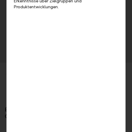
Erkenntnisse über Zielgruppen und
Produktentwicklungen.
Lukas Schäper
Leiter Executives & Entrepreneurs
Telefon +423 236 81 26
Jetzt kontaktieren
Teilen
Drucken
Erfahren Sie mehr über unsere Representative
Offices