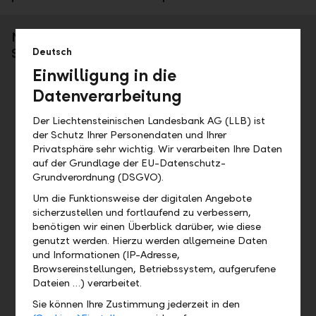
Nehmen Sie Kontakt auf – wir freuen uns auf
Sie.
Deutsch
Einwilligung in die
Datenverarbeitung
Der Liechtensteinischen Landesbank AG (LLB) ist
der Schutz Ihrer Personendaten und Ihrer
Privatsphäre sehr wichtig. Wir verarbeiten Ihre Daten
auf der Grundlage der EU-Datenschutz-
Grundverordnung (DSGVO).
Um die Funktionsweise der digitalen Angebote
sicherzustellen und fortlaufend zu verbessern,
Dr. Hendrik Idema
benötigen wir einen Überblick darüber, wie diese
Leiter Private Banking FL/CH/D
genutzt werden. Hierzu werden allgemeine Daten
Telefon +423 236 93 59
und Informationen (IP-Adresse,
Browsereinstellungen, Betriebssystem, aufgerufene
Jetzt kontaktieren
Dateien …) verarbeitet.
Sie können Ihre Zustimmung jederzeit in den