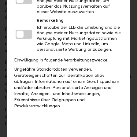
Analyse meiner Nutzungsdaten, um
Management und die Darstellung der LLB-
darüber das Nutzungsverhalten auf
Anlagestrategien bilden die thematischen
dieser Website auszuwerten
Schwerpunkte.
Remarketing
Ich erlaube der LLB die Erhebung und die
Der Teil Marktbeurteilung analysiert systematisch
Analyse meiner Nutzungsdaten sowie die
die wichtigsten Währungen und Asset-Klassen und
Verknüpfung mit Marketingplattformen
erörtert aktuelle makroökonomische Entwicklungen
wie Google, Meta und LinkedIn, um
personalisierte Werbung anzuzeigen.
sowie deren Auswirkungen auf Konjunktur und Zinsen.
Einwilligung in folgende Verarbeitungszwecke
Bei den LLB-Anlagestrategien geben wir den Lesern
einen vertieften Einblick in die unterschiedlichen
Ungefähre Standortdaten verwenden.
Geräteeigenschaften zur Identifikation aktiv
Risiko-Ertragsmodelle, insbesondere auch betreffend
abfragen. Informationen auf einem Gerät speichern
Anlagehorizont und verwendete Asset-Klassen.
und/oder abrufen. Personalisierte Anzeigen und
Vertiefte Erkenntnisse bieten zudem die
Inhalte, Anzeigen- und Inhaltsmessungen,
Überlegungen zur taktischen Asset Allocation.
Erkenntnisse über Zielgruppen und
Produktentwicklungen.
Die sechs Ausgaben erscheinen im Februar, April, Juni,
August, Oktober und im Dezember inklusive des
Investment Spezials mit Jahresausblick.