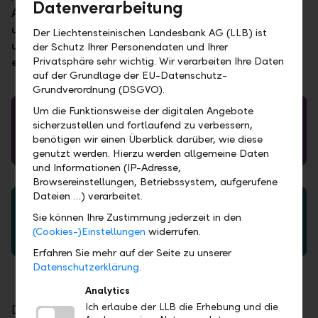
Datenverarbeitung
Anlagepolitik überarbeiten wir alle zwei Monate
unsere Marktbeurteilungen und lassen diese in
Der Liechtensteinischen Landesbank AG (LLB) ist
unsere Vermögensverwaltung LLB Comfort
der Schutz Ihrer Personendaten und Ihrer
einfliessen.
Privatsphäre sehr wichtig. Wir verarbeiten Ihre Daten
auf der Grundlage der EU-Datenschutz-
Grundverordnung (DSGVO).
Um die Funktionsweise der digitalen Angebote
sicherzustellen und fortlaufend zu verbessern,
benötigen wir einen Überblick darüber, wie diese
Aktuelle Ausgabe Geld & Börse
genutzt werden. Hierzu werden allgemeine Daten
und Informationen (IP-Adresse,
Browsereinstellungen, Betriebssystem, aufgerufene
Dateien …) verarbeitet.
Sie können Ihre Zustimmung jederzeit in den
(Cookies-)Einstellungen
widerrufen.
Archiv Geld & Börse
Erfahren Sie mehr auf der Seite zu unserer
Datenschutzerklärung.
Analytics
Ich erlaube der LLB die Erhebung und die
Die detaillierte Marktbeurteilung durch unser Asset