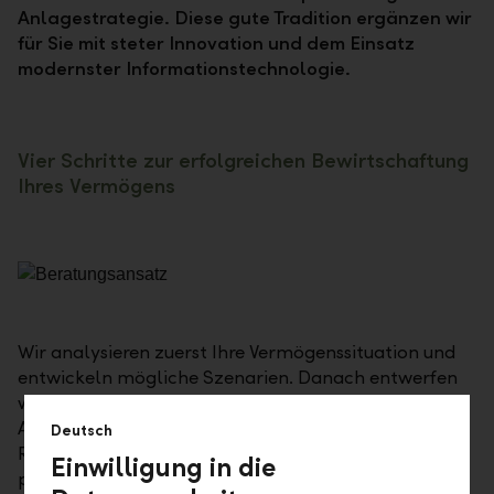
Anlagestrategie. Diese gute Tradition ergänzen wir
für Sie mit steter Innovation und dem Einsatz
modernster Informationstechnologie.
Vier Schritte zur erfolgreichen Bewirtschaftung
Ihres Vermögens
Wir analysieren zuerst Ihre Vermögenssituation und
entwickeln mögliche Szenarien. Danach entwerfen
wir mit Ihnen zusammen Ihre persönliche
Anlagestrategie. Wir überwachen systematisch die
Deutsch
Risiken Ihres Portfolios und weisen Sie aktiv auf
Einwilligung in die
passende Anlagemöglichkeiten hin. Gemeinsam