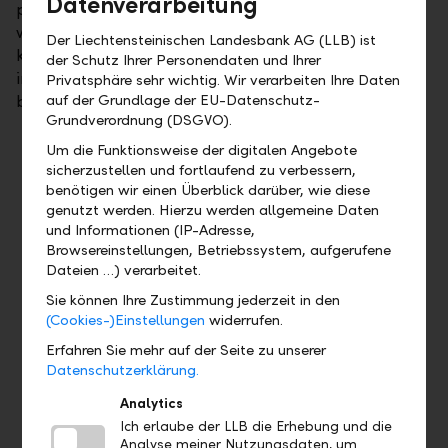
Datenverarbeitung
prüfen wir Ihre Ziele regelmässig – und korrigieren,
wo nötig. Durch den Einsatz von vier Erfolgsfaktoren
Der Liechtensteinischen Landesbank AG (LLB) ist
können wir eine umfassende, kompetente und
der Schutz Ihrer Personendaten und Ihrer
innovative Vermögensverwaltung für Sie
Privatsphäre sehr wichtig. Wir verarbeiten Ihre Daten
bereitstellen:
auf der Grundlage der EU-Datenschutz-
Grundverordnung (DSGVO).
Um die Funktionsweise der digitalen Angebote
sicherzustellen und fortlaufend zu verbessern,
benötigen wir einen Überblick darüber, wie diese
genutzt werden. Hierzu werden allgemeine Daten
und Informationen (IP-Adresse,
Browsereinstellungen, Betriebssystem, aufgerufene
Dateien …) verarbeitet.
Sie können Ihre Zustimmung jederzeit in den
(Cookies-)Einstellungen
widerrufen.
Erfahren Sie mehr auf der Seite zu unserer
Datenschutzerklärung.
Ihre Situation verstehen
Analytics
Ihre individuellen Bedürfnisse und Wünsche sowie Ihre
Ich erlaube der LLB die Erhebung und die
Analyse meiner Nutzungsdaten, um
finanziellen Ziele und Verhältnisse bilden die Basis für die