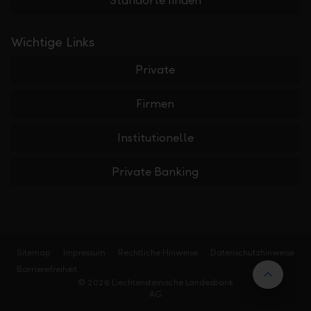
Standorte finden
Wichtige Links
Private
Firmen
Institutionelle
Private Banking
Sitemap
Impressum
Rechtliche Hinweise
Datenschutzhinweise
Barrierefreiheit
Nach 
© 2026 Liechtensteinische Landesbank
AG