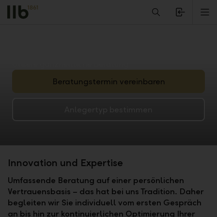
Alerts.Headline
M
Unsere ganzheitliche Beratung
Beratungstermin vereinbaren
Anlegertyp bestimmen
Innovation und Expertise
Umfassende Beratung auf einer persönlichen
Vertrauensbasis – das hat bei uns Tradition. Daher
begleiten wir Sie individuell vom ersten Gespräch
an bis hin zur kontinuierlichen Optimierung Ihrer