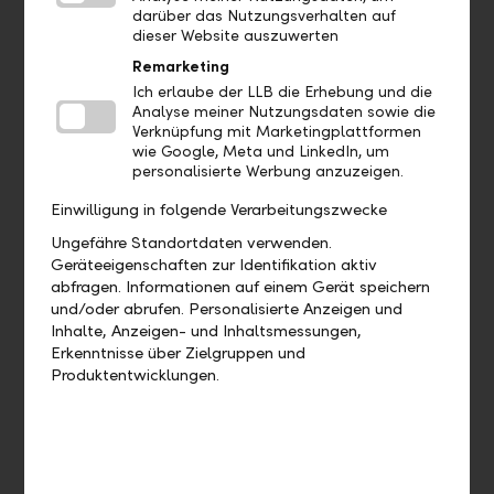
darüber das Nutzungsverhalten auf
Ermittlung Ihres persönlichen Anlegertyps. Der
dieser Website auszuwerten
Anlageerfolg hängt zu 80 Prozent von der gewählten
Strategie ab. Unsere Erfahrung zeigt, dass sich die
Remarketing
Bedürfnisse der Anleger in der Regel auf einige bestimmte
Ich erlaube der LLB die Erhebung und die
Rendite-Risiko-Profile konzentrieren. Deshalb bieten wir
Analyse meiner Nutzungsdaten sowie die
acht Anlagestrategien an – risikokontrolliert in den
Verknüpfung mit Marketingplattformen
wie Google, Meta und LinkedIn, um
Referenzwährungen CHF, EUR und USD.
personalisierte Werbung anzuzeigen.
Einwilligung in folgende Verarbeitungszwecke
Ungefähre Standortdaten verwenden.
Geräteeigenschaften zur Identifikation aktiv
abfragen. Informationen auf einem Gerät speichern
und/oder abrufen. Personalisierte Anzeigen und
Inhalte, Anzeigen- und Inhaltsmessungen,
Erkenntnisse über Zielgruppen und
Produktentwicklungen.
Ihre Strategie festlegen
Natürlich berücksichtigen wir auch individuelle Wünsche
bezüglich Märkten, Währungen und weiterer Faktoren.