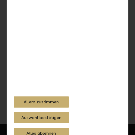
Anlegen mit System
Vereinbaren Sie einen Termin mit unseren Anlageexperten
und lassen Sie sich beraten.
Jetzt Termin vereinbaren
Allem zustimmen
Auswahl bestätigen
Alles ablehnen