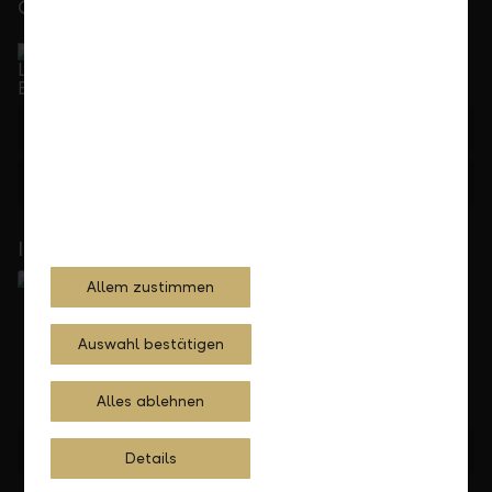
Gerne für Sie da
Service Direkt
Telefonisch erreichbar von Montag bis Freitag, 08.00
bis 17.30 Uhr
+423 236 88 11
Feedback
Anfrage
In Ihrer Nähe
Allem zustimmen
Auswahl bestätigen
Alles ablehnen
Standorte finden
Details