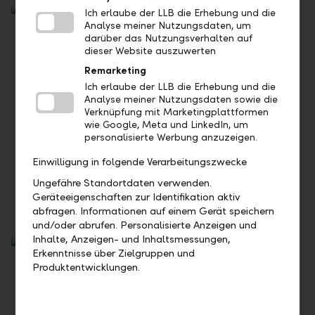
Ich erlaube der LLB die Erhebung und die
Analyse meiner Nutzungsdaten, um
darüber das Nutzungsverhalten auf
dieser Website auszuwerten
Remarketing
Ich erlaube der LLB die Erhebung und die
Analyse meiner Nutzungsdaten sowie die
Verknüpfung mit Marketingplattformen
wie Google, Meta und LinkedIn, um
personalisierte Werbung anzuzeigen.
Alles über Vorsorge
Einwilligung in folgende Verarbeitungszwecke
Berechnen Sie Ihr Alterseinkommen und prüfen Sie, was
Ungefähre Standortdaten verwenden.
Sie mit Einkäufen in die Pensionskasse erreichen können.
Geräteeigenschaften zur Identifikation aktiv
abfragen. Informationen auf einem Gerät speichern
und/oder abrufen. Personalisierte Anzeigen und
Inhalte, Anzeigen- und Inhaltsmessungen,
Erkenntnisse über Zielgruppen und
Produktentwicklungen.