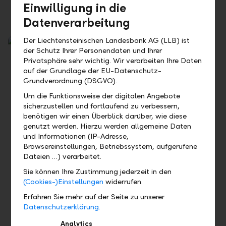
Einwilligung in die
Tragbarkeit aus und was bedeutet sie?
Datenverarbeitung
Der Liechtensteinischen Landesbank AG (LLB) ist
der Schutz Ihrer Personendaten und Ihrer
Privatsphäre sehr wichtig. Wir verarbeiten Ihre Daten
auf der Grundlage der EU-Datenschutz-
Grundverordnung (DSGVO).
Um die Funktionsweise der digitalen Angebote
sicherzustellen und fortlaufend zu verbessern,
benötigen wir einen Überblick darüber, wie diese
genutzt werden. Hierzu werden allgemeine Daten
und Informationen (IP-Adresse,
Alles über Steuern
Browsereinstellungen, Betriebssystem, aufgerufene
Dateien …) verarbeitet.
Berechnen Sie Ihre Steuern und deren Veränderung bei
Sie können Ihre Zustimmung jederzeit in den
Wohnortswechsel oder Einkauf in die Pensionskasse.
(Cookies-)Einstellungen
widerrufen.
Erfahren Sie mehr auf der Seite zu unserer
Datenschutzerklärung.
Analytics