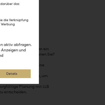
 darüber das
ie die Verknüpfung
e Werbung
n aktiv abfragen.
e Pensionierung wirken ein
e Anzeigen und
nierungsszenarien planen Sie?
nd
ürfen Sie nach der
 ist für Sie besser: eine
s Kapital aus der
Details
s angesparte Vermögen, um
andard lebenslang
orgfältige Planung mit LLB
 zu entscheiden.