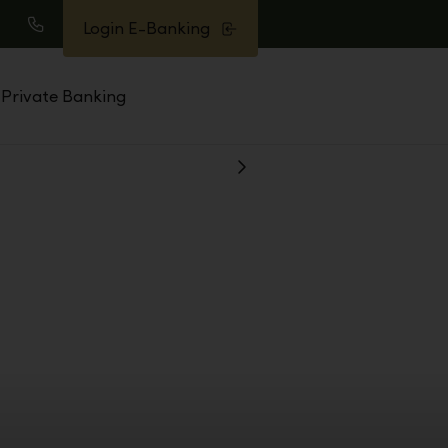
Login E-Banking
uche
Anrufen
Private Banking
Weiter