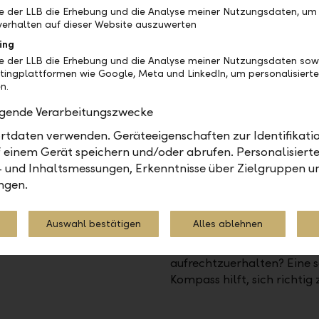
be der LLB die Erhebung und die Analyse meiner Nutzungsdaten, um
erhalten auf dieser Website auszuwerten
ing
be der LLB die Erhebung und die Analyse meiner Nutzungsdaten sow
tingplattformen wie Google, Meta und LinkedIn, um personalisiert
n.
olgende Verarbeitungszwecke
t
Pensionierung
tdaten verwenden. Geräteeigenschaften zur Identifikatio
lbständigkeit und lassen
Entscheidungen rund um di
 einem Gerät speichern und/oder abrufen. Personalisiert
auch für diese
Leben lang. Welche Pensio
- und Inhaltsmessungen, Erkenntnisse über Zielgruppen u
rer Seite. Sei es eine
Welche Renteneinnahmen d
ngen.
rechte Risiko- und
Pensionierung erwarten? Was
er Rechtsform, wir
lebenslange Rente oder da
Auswahl bestätigen
Alles ablehnen
heidungsfindung.
Pensionskasse? Reicht da
Ihren gewohnten Lebensst
aufrechtzuerhalten? Eine s
Kompass hilft, sich richtig