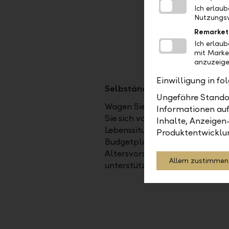
Ich erlau
Nutzungsv
Remarket
Ich erlau
mit Marke
anzuzeige
Einwilligung in f
Selbständige Erwerbstätigkei
Ungefähre Standor
Wagen Sie den Schritt in die Se
Informationen auf
Sie sich von uns unterstützen − 
Inhalte, Anzeigen
Lebenssituation stehen wir an Ih
Produktentwicklu
Budgetplanung, eine bedarfsge
Altersvorsorge oder die Wahl d
Allem zustimmen
unterstützen Sie bei der Entsc