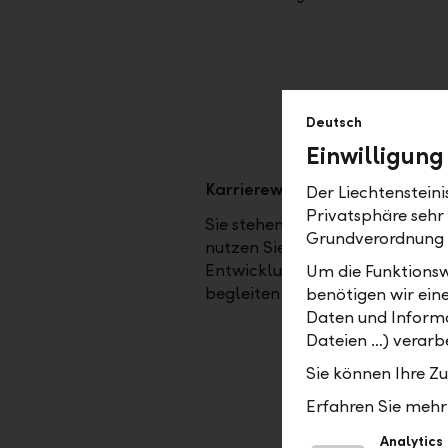
Deutsch
Einwilligung
Karrierewechsel
Der Liechtenstein
Privatsphäre sehr
Sie stehen vor einer neuen ber
Grundverordnung
nutzen Sie diese Chance nicht n
Entwicklung, sondern passen Si
Um die Funktionsw
begleiten Sie bei all Ihren ber
benötigen wir ein
Daten und Informa
Dateien …) verarbe
Sie können Ihre Z
Erfahren Sie mehr 
Analytics