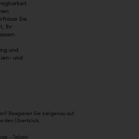
ragbarkeit
nen
fnisse Sie
, Ihr
assen.
ung und
lien- und
n? Reagieren Sie zielgenau auf
e den Überblick.