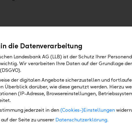
 in die Datenverarbeitung
Teilzeit / Mutterschaft
ischen Landesbank AG (LLB) ist der Schutz Ihrer Personend
 wichtig. Wir verarbeiten Ihre Daten auf der Grundlage d
uflichen Herausforderung −
Sie möchten weniger arbeit
 (DSGVO).
ur für Ihre persönliche
Familie haben? Sichern Sie 
e Ihre Vorsorge an. Wir
zeigen Ihnen, wie sich das
eise der digitalen Angebote sicherzustellen und fortlaufe
uflichen Veränderungen.
Budget auswirkt und was das
en Überblick darüber, wie diese genutzt werden. Hierzu w
Vorsorgesituation bedeutet
tionen (IP-Adresse, Browsereinstellungen, Betriebssyste
itet.
ustimmung jederzeit in den
(Cookies-)Einstellungen
widerr
auf der Seite zu unserer
Datenschutzerklärung.