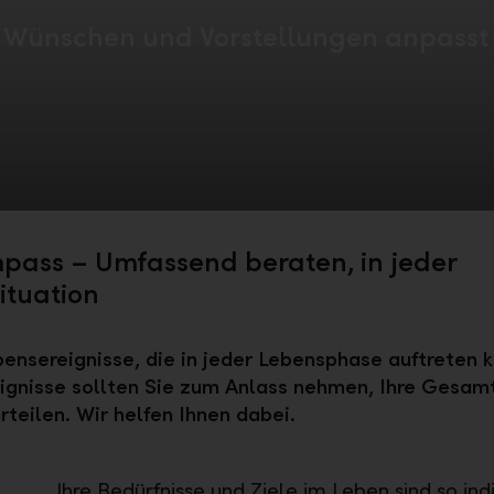
en Wünschen und Vorstellungen anpasst
pass – Umfassend beraten, in jeder
ituation
bensereignisse, die in jeder Lebensphase auftreten 
ignisse sollten Sie zum Anlass nehmen, Ihre Gesamt
rteilen. Wir helfen Ihnen dabei.
Ihre Bedürfnisse und Ziele im Leben sind so ind