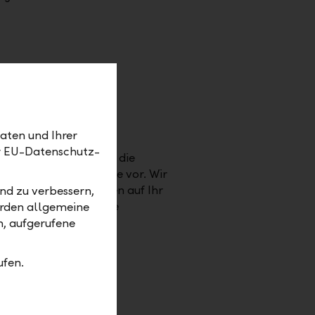
aten und Ihrer
er EU-Datenschutz-
en und mehr Zeit für die
sich ab und sorgen Sie vor. Wir
 veränderte Einkommen auf Ihr
nd zu verbessern,
 für Ihre individuelle
erden allgemeine
.
m, aufgerufene
ufen.