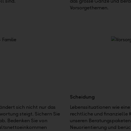
ll sind.
das grosse Ganze und bera
Vorsorgethemen.
Scheidung
ändert sich nicht nur das
Lebenssituationen wie eine
wortung steigt. Sichern Sie
rechtliche und finanzielle 
l ab. Bedenken Sie von
unseren Beratungspaketen u
shaltsnettoeinkommen
Neuorientierung und berüc