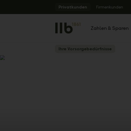
Alerts.Headline
Privatkunden
Firmenkunden
Zahlen & Sparen
Ihre Vorsorgebedürfnisse
Zurück