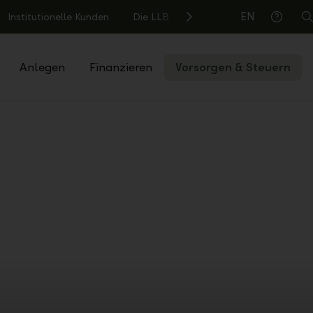
EN
Institutionelle Kunden
Die LLB
S
Hilfe
Anlegen
Finanzieren
Vorsorgen & Steuern