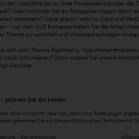
on der Hypothek bis zu Ihrer Pensionierung oder die T
and? Oder möchten Sie Ihr Anlagevermögen durch ei
kauf erweitern? Ganz gleich, welche Ziele und Bedür
en − mit dem LLB Kompass haben Sie die Möglichkeit
les Thema zu vertiefen und Vorsorgeleistungen anzup
ie sich zum Thema Eigenheim, Hypothekenfinanzier
t vorab informieren? Dann nutzen Sie unsere Immobi
ngs-Rechner.
− planen Sie Ihr Leben
mer alles konstant. Was tun, wenn sich Änderungen ergebe
ass gewinnen Sie ein Gesamtbild und wir behalten für Si