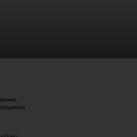
können.
situation
ividuell