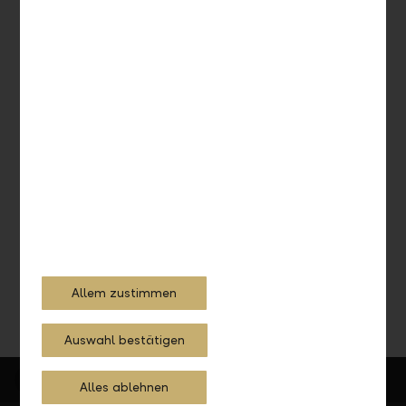
Anlegen mit System
Vereinbaren Sie einen Termin mit unseren Anlageexperten
und lassen Sie sich beraten.
Jetzt Termin vereinbaren
Allem zustimmen
Auswahl bestätigen
Alles ablehnen