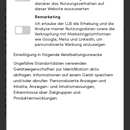
darüber das Nutzungsverhalten auf
Futures
dieser Website auszuwerten
Remarketing
Futures sind standardisierte und an Börsen
Ich erlaube der LLB die Erhebung und die
gehandelte Terminkontrakte. Dabei verpflichtet sich
Analyse meiner Nutzungsdaten sowie die
ein Käufer, eine definierte Menge eines Titels zu einem
Verknüpfung mit Marketingplattformen
bestimmten Zeitpunkt zu einem festgesetzten Preis
wie Google, Meta und LinkedIn, um
zu erwerben. Die andere Vertragspartei verpflichtet
personalisierte Werbung anzuzeigen.
sich dementsprechend zu liefern.
Einwilligung in folgende Verarbeitungszwecke
Ungefähre Standortdaten verwenden.
Swaps
Geräteeigenschaften zur Identifikation aktiv
Swaps beinhalten den Tausch von Verbindlichkeiten
abfragen. Informationen auf einem Gerät speichern
oder Forderungen. Dies erfolgt auf Zins- oder
und/oder abrufen. Personalisierte Anzeigen und
Währungsebene. Etwaige Zinsunterschiede zwischen
Inhalte, Anzeigen- und Inhaltsmessungen,
Erkenntnisse über Zielgruppen und
verschiedenen Währungen werden per Swap-Satz
Produktentwicklungen.
ausgeglichen. Swaps fungieren zum Beispiel als
Alternative zu direkten Finanzierungen an
internationalen Finanzmärkten.