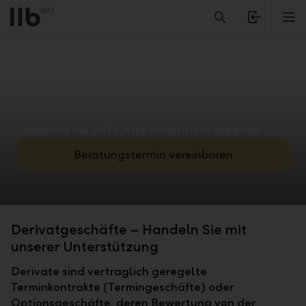
Alerts.Headline
M
Lassen Sie die Zeit für Ihr Investment arbeiten
Beratungstermin vereinbaren
Derivatgeschäfte – Handeln Sie mit
unserer Unterstützung
Derivate sind vertraglich geregelte
Terminkontrakte (Termingeschäfte) oder
Optionsgeschäfte, deren Bewertung von der