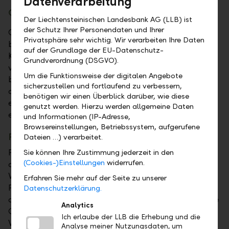
Datenverarbeitung
Optionen
Der Liechtensteinischen Landesbank AG (LLB) ist
der Schutz Ihrer Personendaten und Ihrer
Optionen bieten ihrem Käufer ein Wahlrecht,
Privatsphäre sehr wichtig. Wir verarbeiten Ihre Daten
beispielsweise eine Aktie zu einem bestimmten
auf der Grundlage der EU-Datenschutz-
Kurswert (Basiswert) zu erwerben (Call) oder zu
Grundverordnung (DSGVO).
verkaufen (Put). Allerdings ist dieses Recht zeitlich
Um die Funktionsweise der digitalen Angebote
bis zu einer Fälligkeit begrenzt. Eine bis dato nicht
sicherzustellen und fortlaufend zu verbessern,
ausgeübte Option verfällt. Für jede Option wird vom
benötigen wir einen Überblick darüber, wie diese
entsprechenden Handelsplatz täglich mindestens
genutzt werden. Hierzu werden allgemeine Daten
ein Kurswert geliefert.
und Informationen (IP-Adresse,
Browsereinstellungen, Betriebssystem, aufgerufene
Forwards
Dateien …) verarbeitet.
Forwards sind nicht börsengehandelte Derivate, die
Sie können Ihre Zustimmung jederzeit in den
(Cookies-)Einstellungen
widerrufen.
auf einer Vereinbarung beruhen, einen definierten
Vermögenswert in der Zukunft zu einem bestimmten
Erfahren Sie mehr auf der Seite zu unserer
Preis bzw. zu einem bestimmten Zeitpunkt zu kaufen
Datenschutzerklärung.
oder zu verkaufen. Damit sind sie der ausserbörsliche
Analytics
Gegenpart zu Futures. Typischerweise werden
Ich erlaube der LLB die Erhebung und die
Währungen oder Metalle per Forwards gehandelt.
Analyse meiner Nutzungsdaten, um