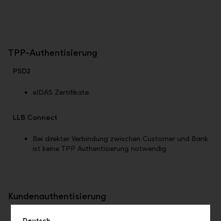
TPP-Authentisierung
PSD2
eIDAS Zertifikate
LLB Connect
Bei direkter Verbindung zwischen Customer und Bank
ist keine TPP Authentisierung notwendig
Kundenauthentisierung
PSD2
Deutsch