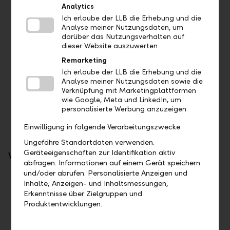
Analytics
Zahlungsaufträge: Zahlungsaufträge werden via
Ich erlaube der LLB die Erhebung und die
pain.001 übermittelt. Die Antwort ist ein pain.002
Analyse meiner Nutzungsdaten, um
Börsenaufträge
darüber das Nutzungsverhalten auf
Devisenaufträge
dieser Website auszuwerten
Kontobelege im pdf-Format
Remarketing
Camt.053
Ich erlaube der LLB die Erhebung und die
Camt.054
Analyse meiner Nutzungsdaten sowie die
MT571
Verknüpfung mit Marketingplattformen
MT970
wie Google, Meta und LinkedIn, um
Kommunikation mit Kundenberater
personalisierte Werbung anzuzeigen.
Einwilligung in folgende Verarbeitungszwecke
Ungefähre Standortdaten verwenden.
Geräteeigenschaften zur Identifikation aktiv
Weiterentwicklungen
abfragen. Informationen auf einem Gerät speichern
und/oder abrufen. Personalisierte Anzeigen und
PSD2
Inhalte, Anzeigen- und Inhaltsmessungen,
Erkenntnisse über Zielgruppen und
Limitiert vom Regulator
Produktentwicklungen.
LLB Connect