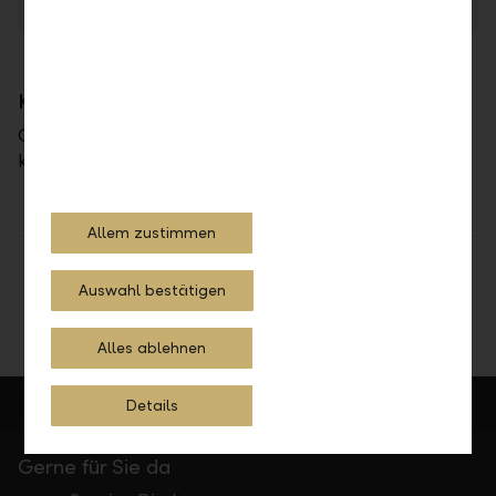
TPP Developer Postman Environment
JSON
Kontakt
Gerne können Sie uns unter ebankingdirekt@llb.li
kontaktieren.
Allem zustimmen
Teilen
Drucken
Auswahl bestätigen
Alles ablehnen
Details
Gerne für Sie da