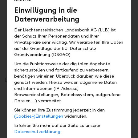
Einwilligung in die
Redirect SCA Approach
Datenverarbeitung
LLB Connect
Der Liechtensteinischen Landesbank AG (LLB) ist
der Schutz Ihrer Personendaten und Ihrer
Zwei-Faktor Authentifizierung
Privatsphäre sehr wichtig. Wir verarbeiten Ihre Daten
Schlüsselpaar (bei direkter Verbindung zwischen
auf der Grundlage der EU-Datenschutz-
Customer und Bank)
Grundverordnung (DSGVO).
Um die Funktionsweise der digitalen Angebote
sicherzustellen und fortlaufend zu verbessern,
benötigen wir einen Überblick darüber, wie diese
Leistungsumfang
genutzt werden. Hierzu werden allgemeine Daten
und Informationen (IP-Adresse,
PSD2
Browsereinstellungen, Betriebssystem, aufgerufene
Dateien …) verarbeitet.
Kontoinformationen (Account Information)
Sie können Ihre Zustimmung jederzeit in den
Zahlungsinitialisierung (Payment Initiation)
(Cookies-)Einstellungen
widerrufen.
Bestätigung von Mitteln (Confirmation of Funds)
Erfahren Sie mehr auf der Seite zu unserer
Datenschutzerklärung.
LLB Connect