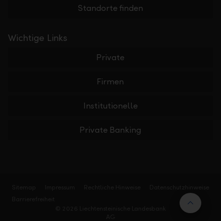
Standorte finden
Wichtige Links
Private
Firmen
Institutionelle
Private Banking
Sitemap
Impressum
Rechtliche Hinweise
Datenschutzhinweise
Barrierefreiheit
Nach 
© 2026 Liechtensteinische Landesbank
AG