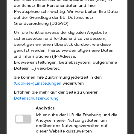
der Schutz Ihrer Personendaten und Ihrer
Wo kann ich das QR-Zahlteil
Privatsphäre sehr wichtig. Wir verarbeiten Ihre Daten
finden?
auf der Grundlage der EU-Datenschutz-
Grundverordnung (DSGVO).
QR-Zahlteile können Sie über das "Plus"
Um die Funktionsweise der digitalen Angebote
und unter dem Menüpunkt "Postfach" >
sicherzustellen und fortlaufend zu verbessern,
"Dokumente" bestellen. Wählen Sie
benötigen wir einen Überblick darüber, wie diese
"Report bestellen" > "Formular", um das
genutzt werden. Hierzu werden allgemeine Daten
Formular "QR-Zahlteil" zu bestellen.
und Informationen (IP-Adresse,
Browsereinstellungen, Betriebssystem, aufgerufene
Dateien …) verarbeitet.
Sie können Ihre Zustimmung jederzeit in den
Wo finde ich mein eBill Postfach?
(Cookies-)Einstellungen
widerrufen.
Erfahren Sie mehr auf der Seite zu unserer
Gibt es eine Demoversion und wo
Datenschutzerklärung.
finde ich sie?
Analytics
Ich erlaube der LLB die Erhebung und die
Wo finde ich das Profil?
Analyse meiner Nutzungsdaten, um
darüber das Nutzungsverhalten auf
dieser Website auszuwerten