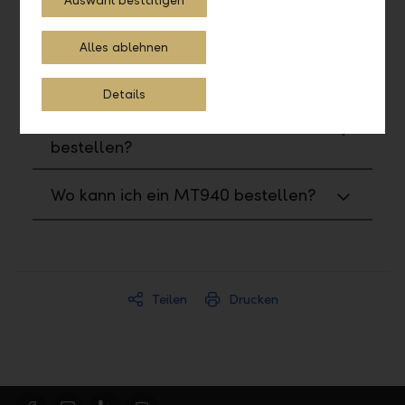
Auswahl bestätigen
Wo kann ich Reports und Formulare
bestellen?
Alles ablehnen
Wie kann ich ein PDF generieren?
Details
Wo kann ich ein CAMT053
bestellen?
Wo kann ich ein MT940 bestellen?
Teilen
Drucken