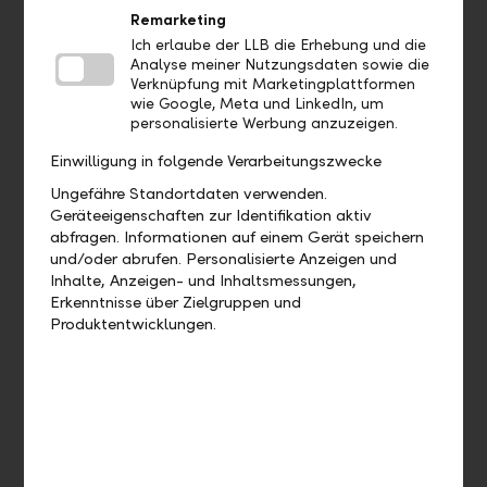
Wo sehe ich welches Bankpaket ich
Remarketing
habe?
Ich erlaube der LLB die Erhebung und die
Analyse meiner Nutzungsdaten sowie die
Wo finde ich meine Debit- und
Verknüpfung mit Marketingplattformen
Kreditkarten?
wie Google, Meta und LinkedIn, um
personalisierte Werbung anzuzeigen.
Einwilligung in folgende Verarbeitungszwecke
Ungefähre Standortdaten verwenden.
Aufträge
Geräteeigenschaften zur Identifikation aktiv
abfragen. Informationen auf einem Gerät speichern
Bis wann muss ich eine Zahlung
und/oder abrufen. Personalisierte Anzeigen und
freigeben, damit diese heute noch
Inhalte, Anzeigen- und Inhaltsmessungen,
Erkenntnisse über Zielgruppen und
verarbeitet wird?
Produktentwicklungen.
Wie kann ich eine bereits
ausgeführte Zahlung duplizieren?
Wie kann ich eine offene Zahlung
bearbeiten?