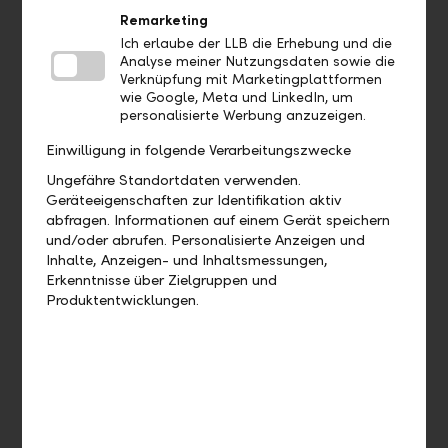
Wo sehe ich welches Bankpaket ich
Remarketing
habe?
Ich erlaube der LLB die Erhebung und die
Analyse meiner Nutzungsdaten sowie die
Verknüpfung mit Marketingplattformen
Wo finde ich meine Debit- und
wie Google, Meta und LinkedIn, um
Kreditkarten?
personalisierte Werbung anzuzeigen.
Einwilligung in folgende Verarbeitungszwecke
Ungefähre Standortdaten verwenden.
Aufträge
Geräteeigenschaften zur Identifikation aktiv
abfragen. Informationen auf einem Gerät speichern
und/oder abrufen. Personalisierte Anzeigen und
Bis wann muss ich eine Zahlung
Inhalte, Anzeigen- und Inhaltsmessungen,
freigeben, damit diese heute noch
Erkenntnisse über Zielgruppen und
verarbeitet wird?
Produktentwicklungen.
Wie kann ich eine bereits
ausgeführte Zahlung duplizieren?
Wie kann ich eine offene Zahlung
bearbeiten?