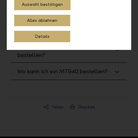
Auswahl bestätigen
Wo kann ich Reports und Formulare
bestellen?
Alles ablehnen
Wie kann ich ein PDF generieren?
Details
Wo kann ich ein CAMT053
bestellen?
Wo kann ich ein MT940 bestellen?
Teilen
Drucken