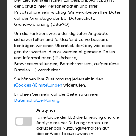
Der Liechtensteinischen Landesbank AG (LLB) ist
der Schutz Ihrer Personendaten und Ihrer
Wo kann ich das QR-Zahlteil
Privatsphäre sehr wichtig. Wir verarbeiten Ihre Daten
finden?
auf der Grundlage der EU-Datenschutz-
Grundverordnung (DSGVO).
Wo finde ich mein eBill Postfach?
Um die Funktionsweise der digitalen Angebote
sicherzustellen und fortlaufend zu verbessern,
benötigen wir einen Überblick darüber, wie diese
Gibt es eine Demoversion und wo
genutzt werden. Hierzu werden allgemeine Daten
finde ich sie?
und Informationen (IP-Adresse,
Browsereinstellungen, Betriebssystem, aufgerufene
Wo finde ich das Profil?
Dateien …) verarbeitet.
Sie können Ihre Zustimmung jederzeit in den
Im LLB Online Banking finden Sie das
(Cookies-)Einstellungen
widerrufen.
Profil in der unteren linken Ecke, wo es
Erfahren Sie mehr auf der Seite zu unserer
mit Ihrem Namen gekennzeichnet ist.
Datenschutzerklärung.
In der LLB Banking App finden Sie das
Analytics
Profil im Menüpunkt "Mehr".
Ich erlaube der LLB die Erhebung und die
Analyse meiner Nutzungsdaten, um
darüber das Nutzungsverhalten auf
dieser Website auszuwerten