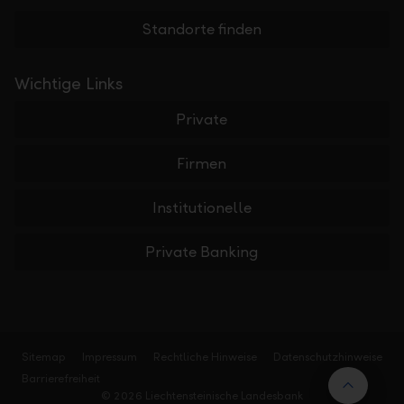
Standorte finden
Wichtige Links
Private
Firmen
Institutionelle
Private Banking
Sitemap
Impressum
Rechtliche Hinweise
Datenschutzhinweise
Barrierefreiheit
Nach 
© 2026 Liechtensteinische Landesbank