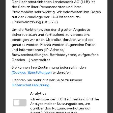
Der Liechtensteinischen Landesbank AG (LLB) ist
Wo kann ich das QR-Zahlteil
der Schutz Ihrer Personendaten und Ihrer
finden?
Privatsphäre sehr wichtig. Wir verarbeiten Ihre Daten
auf der Grundlage der EU-Datenschutz-
Grundverordnung (DSGVO).
Wo finde ich mein eBill Postfach?
Um die Funktionsweise der digitalen Angebote
sicherzustellen und fortlaufend zu verbessern,
Gibt es eine Demoversion und wo
benötigen wir einen Überblick darüber, wie diese
finde ich sie?
genutzt werden. Hierzu werden allgemeine Daten
und Informationen (IP-Adresse,
Browsereinstellungen, Betriebssystem, aufgerufene
Wo finde ich das Profil?
Dateien …) verarbeitet.
Sie können Ihre Zustimmung jederzeit in den
Wo sehe ich welches Bankpaket ich
(Cookies-)Einstellungen
widerrufen.
habe?
Erfahren Sie mehr auf der Seite zu unserer
Datenschutzerklärung.
Wo finde ich meine Debit- und
Analytics
Kreditkarten?
Ich erlaube der LLB die Erhebung und die
Analyse meiner Nutzungsdaten, um
darüber das Nutzungsverhalten auf
dieser Website auszuwerten