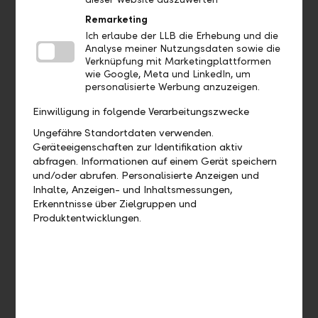
Aufträge
Remarketing
Ich erlaube der LLB die Erhebung und die
Bis wann muss ich eine Zahlung
Analyse meiner Nutzungsdaten sowie die
Verknüpfung mit Marketingplattformen
freigeben, damit diese heute noch
wie Google, Meta und LinkedIn, um
verarbeitet wird?
personalisierte Werbung anzuzeigen.
Einwilligung in folgende Verarbeitungszwecke
Wie kann ich eine bereits
ausgeführte Zahlung duplizieren?
Ungefähre Standortdaten verwenden.
Geräteeigenschaften zur Identifikation aktiv
abfragen. Informationen auf einem Gerät speichern
Wie kann ich eine offene Zahlung
und/oder abrufen. Personalisierte Anzeigen und
bearbeiten?
Inhalte, Anzeigen- und Inhaltsmessungen,
Erkenntnisse über Zielgruppen und
Wie kann ich eine offene Zahlung
Produktentwicklungen.
löschen?
Wo finde ich meine Daueraufträge?
Wie kann ich einen Dauerauftrag