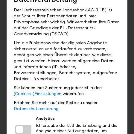
Wo kann ich das QR-Zahlteil
Der Liechtensteinischen Landesbank AG (LLB) ist
finden?
der Schutz Ihrer Personendaten und Ihrer
Privatsphäre sehr wichtig. Wir verarbeiten Ihre Daten
auf der Grundlage der EU-Datenschutz-
Wo finde ich mein eBill Postfach?
Grundverordnung (DSGVO).
Um die Funktionsweise der digitalen Angebote
Gibt es eine Demoversion und wo
sicherzustellen und fortlaufend zu verbessern,
finde ich sie?
benötigen wir einen Überblick darüber, wie diese
genutzt werden. Hierzu werden allgemeine Daten
und Informationen (IP-Adresse,
Wo finde ich das Profil?
Browsereinstellungen, Betriebssystem, aufgerufene
Dateien …) verarbeitet.
Wo sehe ich welches Bankpaket ich
Sie können Ihre Zustimmung jederzeit in den
habe?
(Cookies-)Einstellungen
widerrufen.
Erfahren Sie mehr auf der Seite zu unserer
Wo finde ich meine Debit- und
Datenschutzerklärung.
Kreditkarten?
Analytics
Ich erlaube der LLB die Erhebung und die
Analyse meiner Nutzungsdaten, um