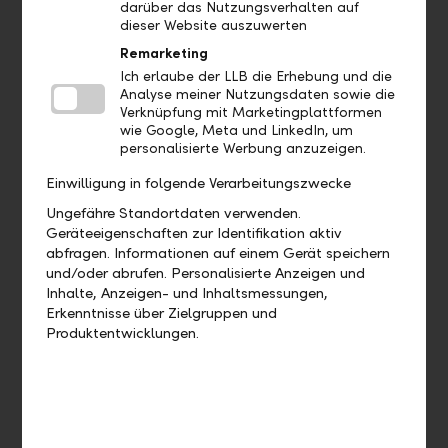
darüber das Nutzungsverhalten auf
Aufträge
dieser Website auszuwerten
Remarketing
Bis wann muss ich eine Zahlung
Ich erlaube der LLB die Erhebung und die
freigeben, damit diese heute noch
Analyse meiner Nutzungsdaten sowie die
Verknüpfung mit Marketingplattformen
verarbeitet wird?
wie Google, Meta und LinkedIn, um
personalisierte Werbung anzuzeigen.
Wie kann ich eine bereits
Einwilligung in folgende Verarbeitungszwecke
ausgeführte Zahlung duplizieren?
Ungefähre Standortdaten verwenden.
Geräteeigenschaften zur Identifikation aktiv
Wie kann ich eine offene Zahlung
abfragen. Informationen auf einem Gerät speichern
bearbeiten?
und/oder abrufen. Personalisierte Anzeigen und
Inhalte, Anzeigen- und Inhaltsmessungen,
Wie kann ich eine offene Zahlung
Erkenntnisse über Zielgruppen und
löschen?
Produktentwicklungen.
Wo finde ich meine Daueraufträge?
Wie kann ich einen Dauerauftrag