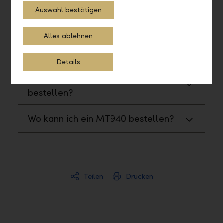
Auswahl bestätigen
Wo kann ich Reports und Formulare
bestellen?
Alles ablehnen
Wie kann ich ein PDF generieren?
Details
Wo kann ich ein CAMT053
bestellen?
Wo kann ich ein MT940 bestellen?
Teilen
Drucken