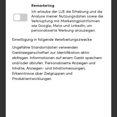
Aufträge
Remarketing
Ich erlaube der LLB die Erhebung und die
Analyse meiner Nutzungsdaten sowie die
Bis wann muss ich eine Zahlung
Verknüpfung mit Marketingplattformen
freigeben, damit diese heute noch
wie Google, Meta und LinkedIn, um
verarbeitet wird?
personalisierte Werbung anzuzeigen.
Einwilligung in folgende Verarbeitungszwecke
Wie kann ich eine bereits
Ungefähre Standortdaten verwenden.
ausgeführte Zahlung duplizieren?
Geräteeigenschaften zur Identifikation aktiv
abfragen. Informationen auf einem Gerät speichern
Wie kann ich eine offene Zahlung
und/oder abrufen. Personalisierte Anzeigen und
bearbeiten?
Inhalte, Anzeigen- und Inhaltsmessungen,
Erkenntnisse über Zielgruppen und
Produktentwicklungen.
Wie kann ich eine offene Zahlung
löschen?
Wo finde ich meine Daueraufträge?
Wie kann ich einen Dauerauftrag