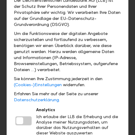
Der Liechtensteinischen Landesbank AG (LLB) ist
der Schutz Ihrer Personendaten und Ihrer
Wo kann ich das QR-Zahlteil
Privatsphäre sehr wichtig. Wir verarbeiten Ihre Daten
finden?
auf der Grundlage der EU-Datenschutz-
Grundverordnung (DSGVO).
Wo finde ich mein eBill Postfach?
Um die Funktionsweise der digitalen Angebote
sicherzustellen und fortlaufend zu verbessern,
Gibt es eine Demoversion und wo
benötigen wir einen Überblick darüber, wie diese
genutzt werden. Hierzu werden allgemeine Daten
finde ich sie?
und Informationen (IP-Adresse,
Browsereinstellungen, Betriebssystem, aufgerufene
Wo finde ich das Profil?
Dateien …) verarbeitet.
Sie können Ihre Zustimmung jederzeit in den
Wo sehe ich welches Bankpaket ich
(Cookies-)Einstellungen
widerrufen.
habe?
Erfahren Sie mehr auf der Seite zu unserer
Datenschutzerklärung.
Wo finde ich meine Debit- und
Analytics
Kreditkarten?
Ich erlaube der LLB die Erhebung und die
Analyse meiner Nutzungsdaten, um
darüber das Nutzungsverhalten auf
dieser Website auszuwerten