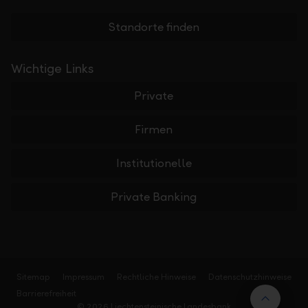
Standorte finden
Wichtige Links
Private
Firmen
Institutionelle
Private Banking
Sitemap
Impressum
Rechtliche Hinweise
Datenschutzhinweise
Barrierefreiheit
Nach 
© 2026 Liechtensteinische Landesbank