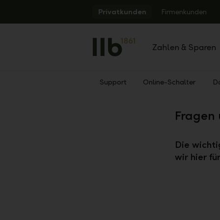
Alerts.Headline
Privatkunden
Firmenkunden
Zahlen & Sparen
Support
Online-Schalter
D
Zurück
Fragen 
Die wicht
wir hier f