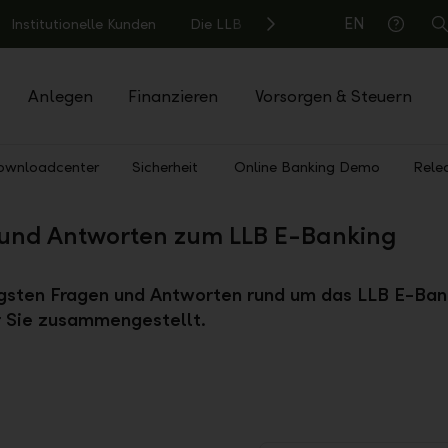
EN
Institutionelle Kunden
Die LLB
S
Hilfe
Anlegen
Finanzieren
Vorsorgen & Steuern
ownloadcenter
Sicherheit
Online Banking Demo
Rele
und Antworten zum LLB E-Banking
igsten Fragen und Antworten rund um das LLB E-Ban
ür Sie zusammengestellt.