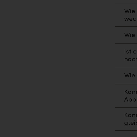
Wie 
wec
Wie 
Ist 
nac
Wie 
Kann
App 
Kan
glei