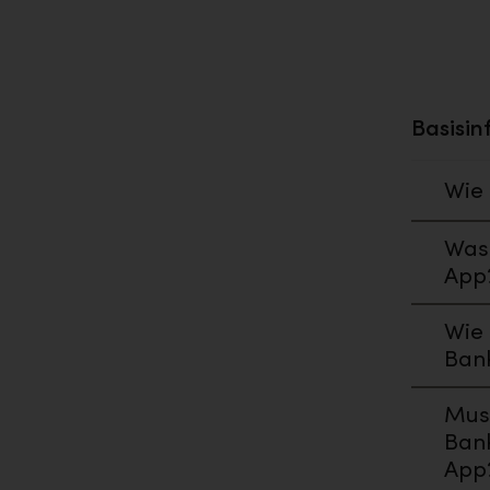
Basisin
Wie 
Was 
App
Wie 
Ban
Muss
Bank
App