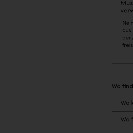
Muss
ver
Nein
aus 
der 
frei
Wo finde
Wo k
Wo f