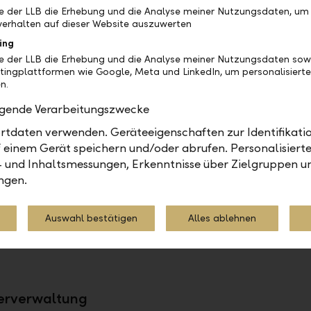
be der LLB die Erhebung und die Analyse meiner Nutzungsdaten, um
erhalten auf dieser Website auszuwerten
kann ich eine offene Zahlung bearbeiten?
ing
be der LLB die Erhebung und die Analyse meiner Nutzungsdaten sow
kann ich eine offene Zahlung löschen?
tingplattformen wie Google, Meta und LinkedIn, um personalisiert
n.
inde ich meine Daueraufträge?
olgende Verarbeitungszwecke
tdaten verwenden. Geräteeigenschaften zur Identifikatio
kann ich einen Dauerauftrag bearbeiten?
 einem Gerät speichern und/oder abrufen. Personalisiert
- und Inhaltsmessungen, Erkenntnisse über Zielgruppen u
ngen.
kann ich einen Dauerauftrag löschen?
Auswahl bestätigen
Alles ablehnen
st die Funktion "Zahlungen importieren?"
erverwaltung