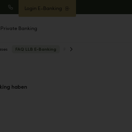
Login E-Banking
uche
Anrufen
Private Banking
ases
FAQ LLB E-Banking
PSD2
Weiter
king haben