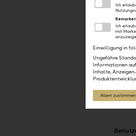
Ich erlau
Nutzungsv
Wie 
Remarket
Ich erlau
Wie 
mit Marke
anzuzeige
Wo f
Einwilligung in f
Ungefähre Standor
Wie 
Informationen auf
Inhalte, Anzeigen
Produktentwicklu
Wie 
Allem zustimmen
Wo i
Benutz