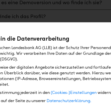
 es eine Demoversion und wo finde ich sie?
inde ich das Profil?
ehe ich welches Bankpaket ich habe?
 in die Datenverarbeitung
inde ich meine Debit- und Kreditkarten?
ischen Landesbank AG (LLB) ist der Schutz Ihrer Personend
 wichtig. Wir verarbeiten Ihre Daten auf der Grundlage d
 (DSGVO).
eise der digitalen Angebote sicherzustellen und fortlaufe
ge
en Überblick darüber, wie diese genutzt werden. Hierzu w
tionen (IP-Adresse, Browsereinstellungen, Betriebssyste
wann muss ich eine Zahlung freigeben, damit
itet.
e heute noch verarbeitet wird?
ustimmung jederzeit in den
(Cookies-)Einstellungen
widerr
auf der Seite zu unserer
Datenschutzerklärung.
kann ich eine bereits ausgeführte Zahlung
izieren?