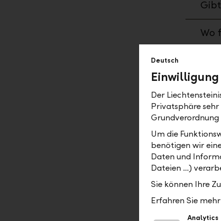
Gibt
Wo f
Wo s
Deutsch
Einwilligung
Wo f
Der Liechtenstein
Privatsphäre sehr
Grundverordnung
Um die Funktionsw
Aufträ
benötigen wir ein
Daten und Informa
Bis 
Dateien …) verarbe
dies
Sie können Ihre Z
Erfahren Sie mehr 
Wie 
dupl
Analytics