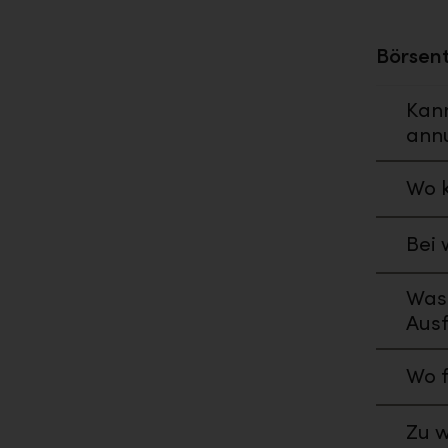
Börsen
Kan
annu
Wo k
Bei 
Was
Aus
Wo f
Zu w