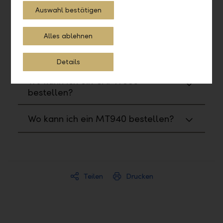
Auswahl bestätigen
Wo kann ich Reports und Formulare
bestellen?
Alles ablehnen
Wie kann ich ein PDF generieren?
Details
Wo kann ich ein CAMT053
bestellen?
Wo kann ich ein MT940 bestellen?
Teilen
Drucken