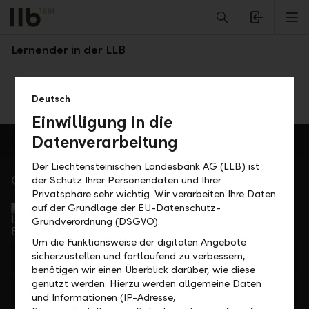
Alerts.Headline
M
Laurel Kindle
Lernender in der LLB
Deutsch
Einwilligung in die
Datenverarbeitung
Der Liechtensteinischen Landesbank AG (LLB) ist
Gerne für Sie da
der Schutz Ihrer Personendaten und Ihrer
Privatsphäre sehr wichtig. Wir verarbeiten Ihre Daten
Service Direkt
auf der Grundlage der EU-Datenschutz-
Telefonisch erreichbar von Montag bis Freitag, 08.00
Grundverordnung (DSGVO).
bis 17.30 Uhr
Um die Funktionsweise der digitalen Angebote
+423 236 88 11
sicherzustellen und fortlaufend zu verbessern,
benötigen wir einen Überblick darüber, wie diese
genutzt werden. Hierzu werden allgemeine Daten
Feedback
Anfrage
und Informationen (IP-Adresse,