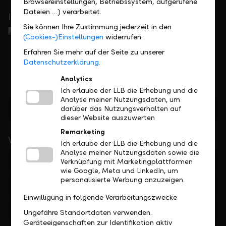
Browsereinstellungen, Betriebssystem, aufgerufene
Dateien …) verarbeitet.
In Ihrer Nähe
Sie können Ihre Zustimmung jederzeit in den
(Cookies-)Einstellungen
widerrufen.
Erfahren Sie mehr auf der Seite zu unserer
Datenschutzerklärung.
Analytics
Ich erlaube der LLB die Erhebung und die
Analyse meiner Nutzungsdaten, um
Standorte finden
darüber das Nutzungsverhalten auf
dieser Website auszuwerten
Remarketing
Wichtige Links
Ich erlaube der LLB die Erhebung und die
Analyse meiner Nutzungsdaten sowie die
Private
Verknüpfung mit Marketingplattformen
wie Google, Meta und LinkedIn, um
personalisierte Werbung anzuzeigen.
Firmen
Einwilligung in folgende Verarbeitungszwecke
Institutionelle
Ungefähre Standortdaten verwenden.
Geräteeigenschaften zur Identifikation aktiv