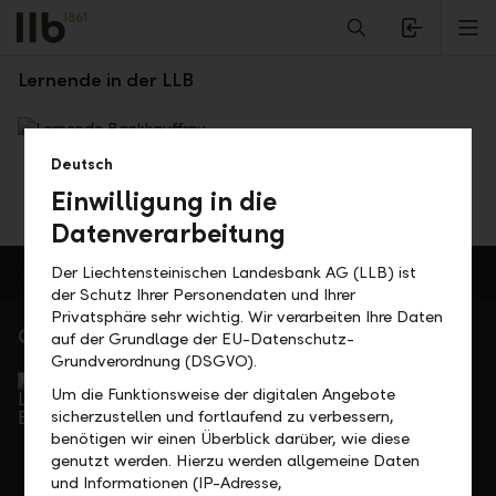
Alerts.Headline
M
Naomi Gerner
Lernende in der LLB
Deutsch
Einwilligung in die
Datenverarbeitung
Der Liechtensteinischen Landesbank AG (LLB) ist
der Schutz Ihrer Personendaten und Ihrer
Privatsphäre sehr wichtig. Wir verarbeiten Ihre Daten
Gerne für Sie da
auf der Grundlage der EU-Datenschutz-
Grundverordnung (DSGVO).
Service Direkt
Um die Funktionsweise der digitalen Angebote
Telefonisch erreichbar von Montag bis Freitag, 08.00
sicherzustellen und fortlaufend zu verbessern,
bis 17.30 Uhr
benötigen wir einen Überblick darüber, wie diese
+423 236 88 11
genutzt werden. Hierzu werden allgemeine Daten
und Informationen (IP-Adresse,