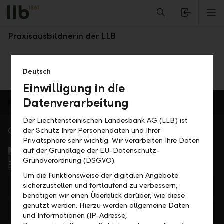
Alerts.Headline
M
Marina Beck
Praxisausbildnerin der LLB
Deutsch
Einwilligung in die
Datenverarbeitung
Der Liechtensteinischen Landesbank AG (LLB) ist
Gerne für Sie da
der Schutz Ihrer Personendaten und Ihrer
Privatsphäre sehr wichtig. Wir verarbeiten Ihre Daten
Service Direkt
auf der Grundlage der EU-Datenschutz-
Telefonisch erreichbar von Montag bis Freitag, 08.00
Grundverordnung (DSGVO).
bis 17.30 Uhr
Um die Funktionsweise der digitalen Angebote
+423 236 88 11
sicherzustellen und fortlaufend zu verbessern,
benötigen wir einen Überblick darüber, wie diese
genutzt werden. Hierzu werden allgemeine Daten
Feedback
Anfrage
und Informationen (IP-Adresse,