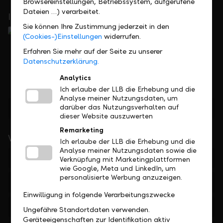
Browsereinstellungen, Betriebssystem, aufgerufene
Dateien …) verarbeitet.
In Ihrer Nähe
Sie können Ihre Zustimmung jederzeit in den
(Cookies-)Einstellungen
widerrufen.
Erfahren Sie mehr auf der Seite zu unserer
Datenschutzerklärung.
Analytics
Ich erlaube der LLB die Erhebung und die
Analyse meiner Nutzungsdaten, um
Standorte finden
darüber das Nutzungsverhalten auf
dieser Website auszuwerten
Remarketing
Wichtige Links
Ich erlaube der LLB die Erhebung und die
Analyse meiner Nutzungsdaten sowie die
Private
Verknüpfung mit Marketingplattformen
wie Google, Meta und LinkedIn, um
personalisierte Werbung anzuzeigen.
Firmen
Einwilligung in folgende Verarbeitungszwecke
Institutionelle
Ungefähre Standortdaten verwenden.
Geräteeigenschaften zur Identifikation aktiv