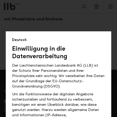
Alerts.Headline
M
Einblick in das Werkstudenten Programm
mit Madelaine und Andreas
Deutsch
Teilen
Drucken
Einwilligung in die
Datenverarbeitung
Der Liechtensteinischen Landesbank AG (LLB) ist
der Schutz Ihrer Personendaten und Ihrer
Privatsphäre sehr wichtig. Wir verarbeiten Ihre Daten
auf der Grundlage der EU-Datenschutz-
Grundverordnung (DSGVO).
Gerne für Sie da
Um die Funktionsweise der digitalen Angebote
Service Direkt
sicherzustellen und fortlaufend zu verbessern,
benötigen wir einen Überblick darüber, wie diese
Telefonisch erreichbar von Montag bis Freitag, 08.00
genutzt werden. Hierzu werden allgemeine Daten
bis 17.30 Uhr
und Informationen (IP-Adresse,