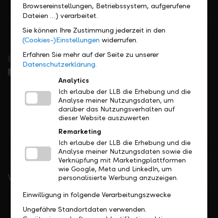
+423 236 88 11
Browsereinstellungen, Betriebssystem, aufgerufene
Dateien …) verarbeitet.
Feedback
Anfrage
Sie können Ihre Zustimmung jederzeit in den
(Cookies-)Einstellungen
widerrufen.
Erfahren Sie mehr auf der Seite zu unserer
In Ihrer Nähe
Datenschutzerklärung.
Analytics
Ich erlaube der LLB die Erhebung und die
Analyse meiner Nutzungsdaten, um
darüber das Nutzungsverhalten auf
dieser Website auszuwerten
Remarketing
Ich erlaube der LLB die Erhebung und die
Standorte finden
Analyse meiner Nutzungsdaten sowie die
Verknüpfung mit Marketingplattformen
wie Google, Meta und LinkedIn, um
Wichtige Links
personalisierte Werbung anzuzeigen.
Einwilligung in folgende Verarbeitungszwecke
Private
Ungefähre Standortdaten verwenden.