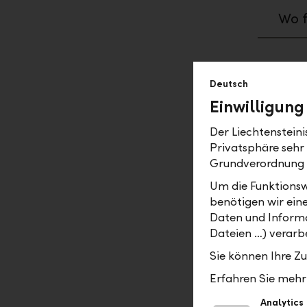
Wo f
Deutsch
Aufträ
Einwilligung
Bis 
Der Liechtenstein
dies
Privatsphäre sehr
Grundverordnung
Wie 
Um die Funktionsw
dupl
benötigen wir ein
Daten und Informa
Wie 
Dateien …) verarbe
Sie können Ihre Z
Wie 
Erfahren Sie mehr 
Analytics