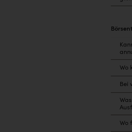
Börsen
Kan
annu
Wo k
Bei 
Was
Aus
Wo f