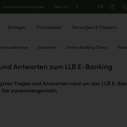
EN
Institutionelle Kunden
Die LLB
S
Hilfe
Anlegen
Finanzieren
Vorsorgen & Steuern
ownloadcenter
Sicherheit
Online Banking Demo
Rele
und Antworten zum LLB E-Banking
igsten Fragen und Antworten rund um das LLB E-Ban
ür Sie zusammengestellt.