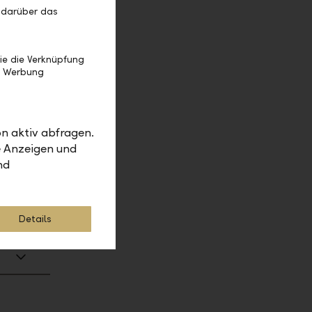
 darüber das
ge".
ie die Verknüpfung
e Werbung
st
ht
n aktiv abfragen.
e Anzeigen und
nd
Details