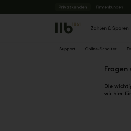
Alerts.Headline
Privatkunden
Firmenkunden
Zahlen & Sparen
Support
Online-Schalter
D
Zurück
Fragen 
Die wicht
wir hier f