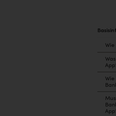
Basisin
Wie 
Was 
App
Wie 
Ban
Muss
Bank
App