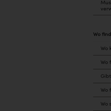
Muss
ver
Wo finde
Wo k
Wo f
Gibt
Wo f
Wo s