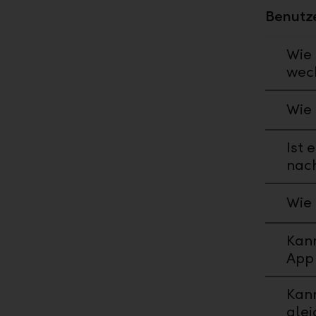
Benutz
Wie 
wec
Wie 
Ist 
nac
Wie 
Kann
App 
Kan
glei