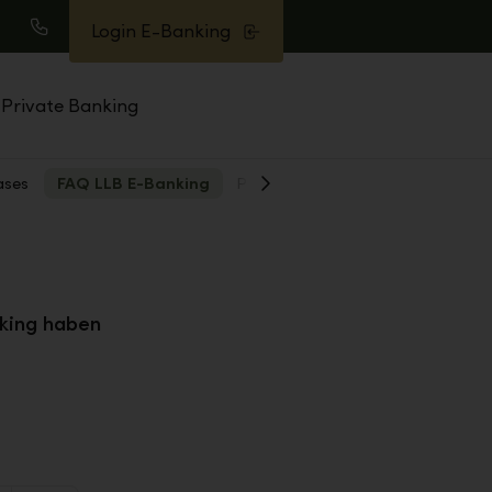
Login E-Banking
uche
Anrufen
Private Banking
ases
FAQ LLB E-Banking
PSD2
Weiter
king haben