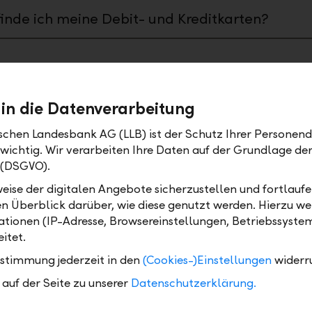
inde ich meine Debit- und Kreditkarten?
ge
 in die Datenverarbeitung
wann muss ich eine Zahlung freigeben, damit
ischen Landesbank AG (LLB) ist der Schutz Ihrer Personend
e heute noch verarbeitet wird?
 wichtig. Wir verarbeiten Ihre Daten auf der Grundlage d
 (DSGVO).
kann ich eine bereits ausgeführte Zahlung
eise der digitalen Angebote sicherzustellen und fortlaufe
izieren?
en Überblick darüber, wie diese genutzt werden. Hierzu w
tionen (IP-Adresse, Browsereinstellungen, Betriebssyste
kann ich eine offene Zahlung bearbeiten?
itet.
ustimmung jederzeit in den
(Cookies-)Einstellungen
widerr
kann ich eine offene Zahlung löschen?
auf der Seite zu unserer
Datenschutzerklärung.