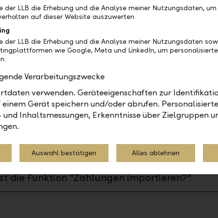
inde ich meine Daueraufträge?
be der LLB die Erhebung und die Analyse meiner Nutzungsdaten, um
erhalten auf dieser Website auszuwerten
raufträge finden Sie unter "Aufträge" > "Daueraufträ
ing
be der LLB die Erhebung und die Analyse meiner Nutzungsdaten sow
tzlich zu den von Ihnen erstellten Daueraufträgen
tingplattformen wie Google, Meta und LinkedIn, um personalisiert
en auch diejenigen angezeigt, die von der LLB erfas
n.
en. Diese können eingesehen und bei Bedarf gelösc
olgende Verarbeitungszwecke
den.
tdaten verwenden. Geräteeigenschaften zur Identifikatio
 einem Gerät speichern und/oder abrufen. Personalisiert
- und Inhaltsmessungen, Erkenntnisse über Zielgruppen u
kann ich einen Dauerauftrag bearbeiten?
ngen.
kann ich einen Dauerauftrag löschen?
Auswahl bestätigen
Alles ablehnen
st die Funktion "Zahlungen importieren?"