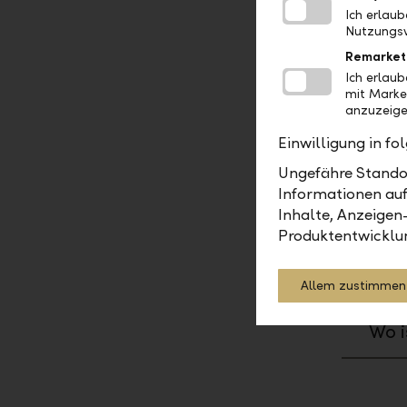
Wo f
Ich erlau
Nutzungsv
Daue
Remarket
Ich erlau
Zusä
mit Marke
werd
anzuzeige
wurd
Einwilligung in f
wer
Ungefähre Standor
Informationen auf
Inhalte, Anzeigen
Wie 
Produktentwicklu
Wie 
Allem zustimmen
Wo i