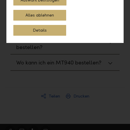
Auswahl bestätigen
Wo kann ich Reports und Formulare
bestellen?
Alles ablehnen
Wie kann ich ein PDF generieren?
Details
Wo kann ich ein CAMT053
bestellen?
Wo kann ich ein MT940 bestellen?
Teilen
Drucken