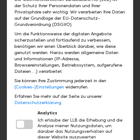
der Schutz Ihrer Personendaten und Ihrer
Wo kann ich das QR-Zahlteil
Privatsphäre sehr wichtig. Wir verarbeiten Ihre Daten
finden?
auf der Grundlage der EU-Datenschutz-
Grundverordnung (DSGVO).
Wo finde ich mein eBill Postfach?
Um die Funktionsweise der digitalen Angebote
sicherzustellen und fortlaufend zu verbessern,
benötigen wir einen Überblick darüber, wie diese
Gibt es eine Demoversion und wo
genutzt werden. Hierzu werden allgemeine Daten
finde ich sie?
und Informationen (IP-Adresse,
Browsereinstellungen, Betriebssystem, aufgerufene
Wo finde ich das Profil?
Dateien …) verarbeitet.
Sie können Ihre Zustimmung jederzeit in den
(Cookies-)Einstellungen
widerrufen.
Wo sehe ich welches Bankpaket ich
habe?
Erfahren Sie mehr auf der Seite zu unserer
Datenschutzerklärung.
Wo finde ich meine Debit- und
Analytics
Kreditkarten?
Ich erlaube der LLB die Erhebung und die
Analyse meiner Nutzungsdaten, um
darüber das Nutzungsverhalten auf
dieser Website auszuwerten