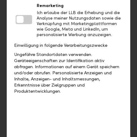
Aufträge
Remarketing
Ich erlaube der LLB die Erhebung und die
Analyse meiner Nutzungsdaten sowie die
Bis wann muss ich eine Zahlung
Verknüpfung mit Marketingplattformen
freigeben, damit diese heute noch
wie Google, Meta und LinkedIn, um
verarbeitet wird?
personalisierte Werbung anzuzeigen.
Einwilligung in folgende Verarbeitungszwecke
Wie kann ich eine bereits
Ungefähre Standortdaten verwenden.
ausgeführte Zahlung duplizieren?
Geräteeigenschaften zur Identifikation aktiv
abfragen. Informationen auf einem Gerät speichern
Wie kann ich eine offene Zahlung
und/oder abrufen. Personalisierte Anzeigen und
bearbeiten?
Inhalte, Anzeigen- und Inhaltsmessungen,
Erkenntnisse über Zielgruppen und
Produktentwicklungen.
Wie kann ich eine offene Zahlung
löschen?
Wo finde ich meine Daueraufträge?
Wie kann ich einen Dauerauftrag