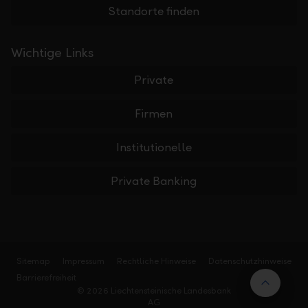
Standorte finden
Wichtige Links
Private
Firmen
Institutionelle
Private Banking
Sitemap
Impressum
Rechtliche Hinweise
Datenschutzhinweise
Barrierefreiheit
Nach 
© 2026 Liechtensteinische Landesbank
AG