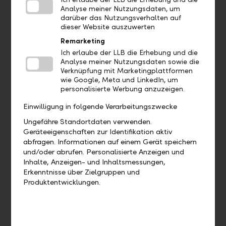
Muss ich die LLB Banking App mit
Analyse meiner Nutzungsdaten, um
allen Funktionen verwenden?
darüber das Nutzungsverhalten auf
dieser Website auszuwerten
Remarketing
Ich erlaube der LLB die Erhebung und die
Wo finde ich ...?
Analyse meiner Nutzungsdaten sowie die
Verknüpfung mit Marketingplattformen
wie Google, Meta und LinkedIn, um
Wo kann ich das QR-Zahlteil
personalisierte Werbung anzuzeigen.
finden?
Einwilligung in folgende Verarbeitungszwecke
Wo finde ich mein eBill Postfach?
Ungefähre Standortdaten verwenden.
Geräteeigenschaften zur Identifikation aktiv
abfragen. Informationen auf einem Gerät speichern
Gibt es eine Demoversion und wo
und/oder abrufen. Personalisierte Anzeigen und
finde ich sie?
Inhalte, Anzeigen- und Inhaltsmessungen,
Erkenntnisse über Zielgruppen und
Produktentwicklungen.
Wo finde ich das Profil?
Wo sehe ich welches Bankpaket ich
habe?