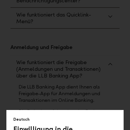
Benachrichtigungscenter?
Wie funktioniert das Quicklink-
Menü?
Anmeldung und Freigabe
Wie funktioniert die Freigabe
(Anmeldungen und Transaktionen)
über die LLB Banking App?
Die LLB Banking App dient Ihnen als
Freigabe-App für Anmeldungen und
Transaktionen im Online Banking.
Die Freigabe erfolgt über das Push-
Verfahren, bei dem Ihnen ein
Deutsch
Bestätigungscode in der LLB Banking
Einwilligung in die