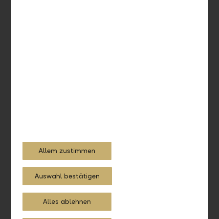
An wen kann ich mich bei Fragen
oder Unklarheiten wenden?
Was muss ich tun, wenn mein
Benutzer gesperrt ist?
Ich habe kein mobiles Gerät. Kann
ich das LLB Online Banking
trotzdem verwenden?
Wie kann ich die App manuell
aktualisieren?
Allem zustimmen
Auswahl bestätigen
Reports und Formulare
Alles ablehnen
Wo kann ich Reports und Formulare