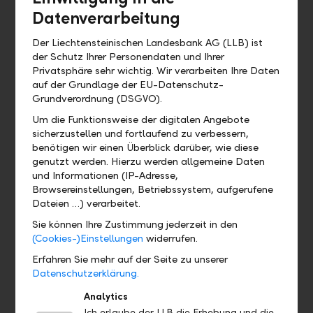
App angezeigt wird, den Sie mit dem
Datenverarbeitung
angezeigten Code in Ihrem Online
Banking vergleichen müssen. Wenn die
Der Liechtensteinischen Landesbank AG (LLB) ist
Codes respektive die Transaktionsdaten
der Schutz Ihrer Personendaten und Ihrer
übereinstimmen, können Sie den
Privatsphäre sehr wichtig. Wir verarbeiten Ihre Daten
Anmeldeversuch oder die Transaktion in
auf der Grundlage der EU-Datenschutz-
Grundverordnung (DSGVO).
der LLB Banking App bestätigen.
Um die Funktionsweise der digitalen Angebote
Wenn Sie keine aktive
sicherzustellen und fortlaufend zu verbessern,
Internetverbindung in Ihrer LLB Banking
benötigen wir einen Überblick darüber, wie diese
App haben, können Sie den Offline-
genutzt werden. Hierzu werden allgemeine Daten
Modus zur Freigabe verwenden. In
und Informationen (IP-Adresse,
Browsereinstellungen, Betriebssystem, aufgerufene
diesem Fall können Sie den QR-Code aus
Dateien …) verarbeitet.
Ihrem Online Banking scannen, um die
Freigabe anschliessend manuell in der
Sie können Ihre Zustimmung jederzeit in den
(Cookies-)Einstellungen
widerrufen.
Banking App per Code-Eingabe
vorzunehmen.
Erfahren Sie mehr auf der Seite zu unserer
Datenschutzerklärung.
Analytics
Ich erlaube der LLB die Erhebung und die