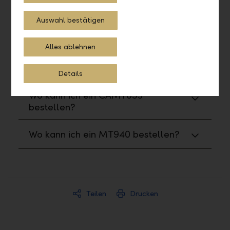
Reports und Formulare
Auswahl bestätigen
Wo kann ich Reports und Formulare
bestellen?
Alles ablehnen
Wie kann ich ein PDF generieren?
Details
Wo kann ich ein CAMT053
bestellen?
Wo kann ich ein MT940 bestellen?
Teilen
Drucken