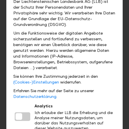
(Anmeldungen und Transaktionen)
Der Liechtensteinischen Landesbank AG (LLB) ist
über die LLB Banking App?
der Schutz Ihrer Personendaten und Ihrer
Privatsphäre sehr wichtig. Wir verarbeiten Ihre Daten
auf der Grundlage der EU-Datenschutz-
Muss ich die LLB Banking App mit
Grundverordnung (DSGVO).
allen Funktionen verwenden?
Um die Funktionsweise der digitalen Angebote
sicherzustellen und fortlaufend zu verbessern,
benötigen wir einen Überblick darüber, wie diese
genutzt werden. Hierzu werden allgemeine Daten
Wo finde ich ...?
und Informationen (IP-Adresse,
Browsereinstellungen, Betriebssystem, aufgerufene
Dateien …) verarbeitet.
Wo kann ich das QR-Zahlteil
finden?
Sie können Ihre Zustimmung jederzeit in den
(Cookies-)Einstellungen
widerrufen.
Wo finde ich mein eBill Postfach?
Erfahren Sie mehr auf der Seite zu unserer
Datenschutzerklärung.
Gibt es eine Demoversion und wo
Analytics
finde ich sie?
Ich erlaube der LLB die Erhebung und die
Analyse meiner Nutzungsdaten, um
darüber das Nutzungsverhalten auf
Wo finde ich das Profil?
dieser Website auszuwerten