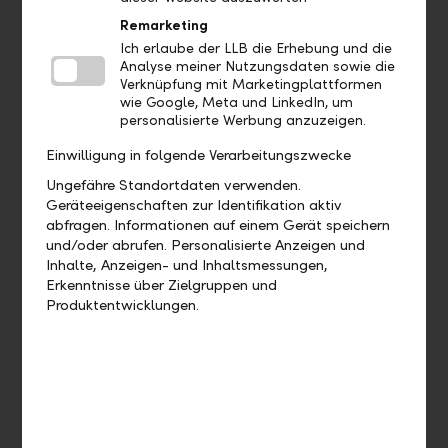
Remarketing
Wo sehe ich welches Bankpaket ich
Ich erlaube der LLB die Erhebung und die
Analyse meiner Nutzungsdaten sowie die
habe?
Verknüpfung mit Marketingplattformen
wie Google, Meta und LinkedIn, um
Wo finde ich meine Debit- und
personalisierte Werbung anzuzeigen.
Kreditkarten?
Einwilligung in folgende Verarbeitungszwecke
Ungefähre Standortdaten verwenden.
Geräteeigenschaften zur Identifikation aktiv
abfragen. Informationen auf einem Gerät speichern
Aufträge
und/oder abrufen. Personalisierte Anzeigen und
Inhalte, Anzeigen- und Inhaltsmessungen,
Bis wann muss ich eine Zahlung
Erkenntnisse über Zielgruppen und
freigeben, damit diese heute noch
Produktentwicklungen.
verarbeitet wird?
Wie kann ich eine bereits
ausgeführte Zahlung duplizieren?