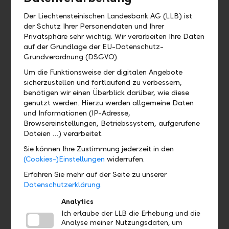
Wo kann ich das QR-Zahlteil
Der Liechtensteinischen Landesbank AG (LLB) ist
finden?
der Schutz Ihrer Personendaten und Ihrer
Privatsphäre sehr wichtig. Wir verarbeiten Ihre Daten
auf der Grundlage der EU-Datenschutz-
Wo finde ich mein eBill Postfach?
Grundverordnung (DSGVO).
Um die Funktionsweise der digitalen Angebote
Gibt es eine Demoversion und wo
sicherzustellen und fortlaufend zu verbessern,
finde ich sie?
benötigen wir einen Überblick darüber, wie diese
genutzt werden. Hierzu werden allgemeine Daten
Ja, es gibt für das Online Banking und für
und Informationen (IP-Adresse,
das Mobile Banking Demoversionen.
Browsereinstellungen, Betriebssystem, aufgerufene
Dateien …) verarbeitet.
Auf unserer Webseite finden Sie diese für
Sie können Ihre Zustimmung jederzeit in den
das
LLB Online Banking
unter dem
(Cookies-)Einstellungen
widerrufen.
folgenden Link:
https://llb.li/ebanking-
Erfahren Sie mehr auf der Seite zu unserer
demo
Datenschutzerklärung.
Sie können sich die
LLB Banking App
Analytics
zunächst in der Demoversion anschauen.
Ich erlaube der LLB die Erhebung und die
Laden Sie die App aus dem App-Store
Analyse meiner Nutzungsdaten, um