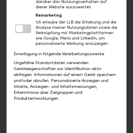
herunter. Öffnen Sie anschliessend die
darüber das Nutzungsverhalten auf
dieser Website auszuwerten
App und tippen Sie auf "Weitere
Optionen – Demo Login".
Remarketing
Ich erlaube der LLB die Erhebung und die
Analyse meiner Nutzungsdaten sowie die
Verknüpfung mit Marketingplattformen
wie Google, Meta und LinkedIn, um
personalisierte Werbung anzuzeigen.
Wo finde ich das Profil?
Einwilligung in folgende Verarbeitungszwecke
Ungefähre Standortdaten verwenden.
Wo sehe ich welches Bankpaket ich
Geräteeigenschaften zur Identifikation aktiv
habe?
abfragen. Informationen auf einem Gerät speichern
und/oder abrufen. Personalisierte Anzeigen und
Wo finde ich meine Debit- und
Inhalte, Anzeigen- und Inhaltsmessungen,
Kreditkarten?
Erkenntnisse über Zielgruppen und
Produktentwicklungen.
Aufträge