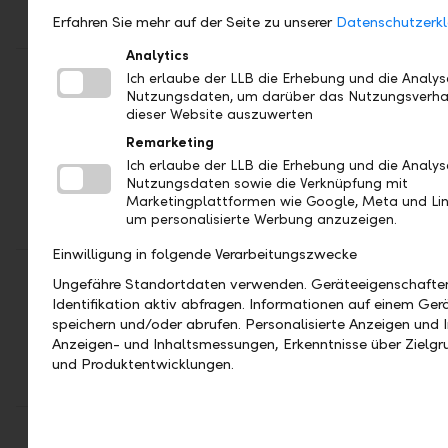
Eigenschaften
Erfahren Sie mehr auf der Seite zu unserer
Datenschutzerkl
festzuhalten.
Analytics
_pk_ses.
30
Zeigt die aktive Sitzung
Ich erlaube der LLB die Erhebung und die Analy
Minuten
des Besuchers an. Wenn
Nutzungsdaten, um darüber das Nutzungsverha
dieser Website auszuwerten
das Cookie nicht
existiert, bedeutet dies,
Remarketing
dass die Sitzung vor
Ich erlaube der LLB die Erhebung und die Analy
mehr als 30 Minuten
Nutzungsdaten sowie die Verknüpfung mit
Marketingplattformen wie Google, Meta und Lin
endete und im Cookie
um personalisierte Werbung anzuzeigen.
_pk_id gezählt wurde.
Einwilligung in folgende Verarbeitungszwecke
test_cookie
15
Wird als Test gesetzt,
Ungefähre Standortdaten verwenden. Geräteeigenschafte
Minuten
um zu prüfen, ob der
Identifikation aktiv abfragen. Informationen auf einem Ger
Browser das Setzen von
speichern und/oder abrufen. Personalisierte Anzeigen und I
Cookies zulässt. Enthält
Anzeigen- und Inhaltsmessungen, Erkenntnisse über Zielg
keine
und Produktentwicklungen.
Identifikationsmerkmale.
lang
Session
Wird verwendet, um die