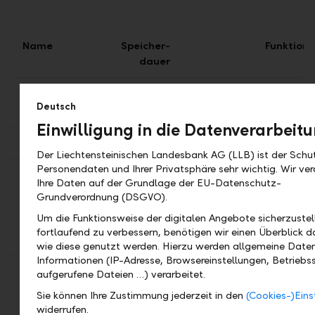
Name
Speicher-
Funktion
dauer
SES_SESS-S
Session
Sitzungsabgleich für
Deutsch
Portaldienste
Einwilligung in die Datenverarbeit
CSRFT759-S
Session
Sicherheits-Cookie
Der Liechtensteinischen Landesbank AG (LLB) ist der Schut
Personendaten und Ihrer Privatsphäre sehr wichtig. Wir ver
ppms_privacy_
6 Monate
Speichert die
Ihre Daten auf der Grundlage der EU-Datenschutz-
Zustimmung des
Grundverordnung (DSGVO).
Besuchers zur
Um die Funktionsweise der digitalen Angebote sicherzustel
Datenerfassung und -
fortlaufend zu verbessern, benötigen wir einen Überblick d
nutzung.
wie diese genutzt werden. Hierzu werden allgemeine Date
Informationen (IP-Adresse, Browsereinstellungen, Betriebs
_pk_id.
13
Wird verwendet, um
aufgerufene Dateien …) verarbeitet.
Monate
Besucher zu erkennen
Sie können Ihre Zustimmung jederzeit in den
(Cookies-)Eins
und ihre verschiedenen
widerrufen.