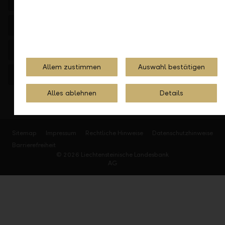
Private
Firmen
Institutionelle
Allem zustimmen
Auswahl bestätigen
Private Banking
Alles ablehnen
Details
Sitemap
Impressum
Rechtliche Hinweise
Datenschutzhinweise
Barrierefreiheit
© 2026 Liechtensteinische Landesbank
AG