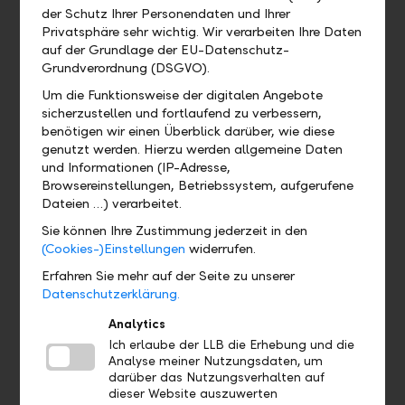
der Schutz Ihrer Personendaten und Ihrer
Wo kann ich das QR-Zahlteil
Privatsphäre sehr wichtig. Wir verarbeiten Ihre Daten
finden?
auf der Grundlage der EU-Datenschutz-
Grundverordnung (DSGVO).
Wo finde ich mein eBill Postfach?
Um die Funktionsweise der digitalen Angebote
sicherzustellen und fortlaufend zu verbessern,
benötigen wir einen Überblick darüber, wie diese
Gibt es eine Demoversion und wo
genutzt werden. Hierzu werden allgemeine Daten
finde ich sie?
und Informationen (IP-Adresse,
Browsereinstellungen, Betriebssystem, aufgerufene
Dateien …) verarbeitet.
Wo finde ich das Profil?
Sie können Ihre Zustimmung jederzeit in den
(Cookies-)Einstellungen
widerrufen.
Wo sehe ich welches Bankpaket ich
habe?
Erfahren Sie mehr auf der Seite zu unserer
Datenschutzerklärung.
Wo finde ich meine Debit- und
Analytics
Kreditkarten?
Ich erlaube der LLB die Erhebung und die
Analyse meiner Nutzungsdaten, um
darüber das Nutzungsverhalten auf
dieser Website auszuwerten