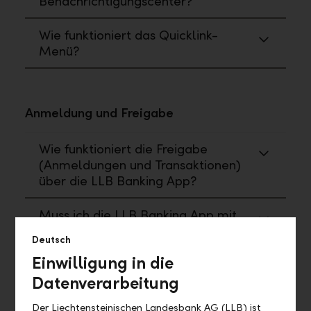
Benachrichtigungscenter?
Wie funktioniert das Quicklink-
Menü?
Anmeldung und Freigabe
Wie funktioniert die Freigabe
(Anmeldungen und Transaktionen)
über die LLB Banking App?
Muss ich die LLB Banking App mit
allen Funktionen verwenden?
Deutsch
Einwilligung in die
Datenverarbeitung
Wo finde ich ...?
Der Liechtensteinischen Landesbank AG (LLB) ist