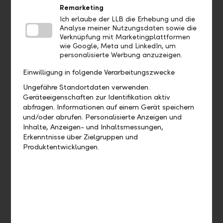
Aufträge
Remarketing
Ich erlaube der LLB die Erhebung und die
Analyse meiner Nutzungsdaten sowie die
Bis wann muss ich eine Zahlung
Verknüpfung mit Marketingplattformen
freigeben, damit diese heute noch
wie Google, Meta und LinkedIn, um
personalisierte Werbung anzuzeigen.
verarbeitet wird?
Einwilligung in folgende Verarbeitungszwecke
Wie kann ich eine bereits
Ungefähre Standortdaten verwenden.
ausgeführte Zahlung duplizieren?
Geräteeigenschaften zur Identifikation aktiv
abfragen. Informationen auf einem Gerät speichern
Öffnen Sie die zu duplizierende Zahlung
und/oder abrufen. Personalisierte Anzeigen und
unter "Aufträge" > "Zahlungen". Klicken
Inhalte, Anzeigen- und Inhaltsmessungen,
Sie bei der Zahlung auf die drei Punkte.
Erkenntnisse über Zielgruppen und
Hier finden Sie die Funktion "Duplizieren".
Produktentwicklungen.
Wie kann ich eine offene Zahlung
bearbeiten?