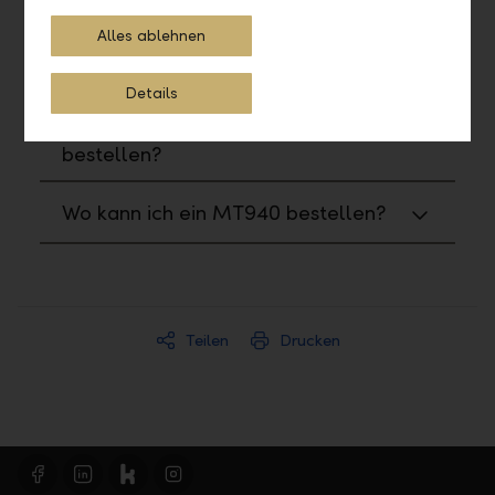
bestellen?
Alles ablehnen
Wie kann ich ein PDF generieren?
Details
Wo kann ich ein CAMT053
bestellen?
Wo kann ich ein MT940 bestellen?
Teilen
Drucken