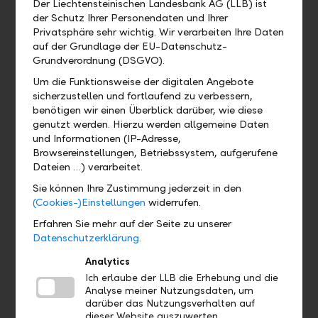
Der Liechtensteinischen Landesbank AG (LLB) ist
Wo kann ich das QR-Zahlteil
der Schutz Ihrer Personendaten und Ihrer
Privatsphäre sehr wichtig. Wir verarbeiten Ihre Daten
finden?
auf der Grundlage der EU-Datenschutz-
Grundverordnung (DSGVO).
Wo finde ich mein eBill Postfach?
Um die Funktionsweise der digitalen Angebote
sicherzustellen und fortlaufend zu verbessern,
Gibt es eine Demoversion und wo
benötigen wir einen Überblick darüber, wie diese
finde ich sie?
genutzt werden. Hierzu werden allgemeine Daten
und Informationen (IP-Adresse,
Browsereinstellungen, Betriebssystem, aufgerufene
Wo finde ich das Profil?
Dateien …) verarbeitet.
Sie können Ihre Zustimmung jederzeit in den
Wo sehe ich welches Bankpaket ich
(Cookies-)Einstellungen
widerrufen.
habe?
Erfahren Sie mehr auf der Seite zu unserer
Datenschutzerklärung.
Wo finde ich meine Debit- und
Analytics
Kreditkarten?
Ich erlaube der LLB die Erhebung und die
Analyse meiner Nutzungsdaten, um
darüber das Nutzungsverhalten auf
dieser Website auszuwerten