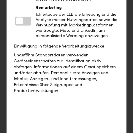
Aufträge
Remarketing
Ich erlaube der LLB die Erhebung und die
Analyse meiner Nutzungsdaten sowie die
Bis wann muss ich eine Zahlung
Verknüpfung mit Marketingplattformen
freigeben, damit diese heute noch
wie Google, Meta und LinkedIn, um
verarbeitet wird?
personalisierte Werbung anzuzeigen.
Einwilligung in folgende Verarbeitungszwecke
Wie kann ich eine bereits
Ungefähre Standortdaten verwenden.
ausgeführte Zahlung duplizieren?
Geräteeigenschaften zur Identifikation aktiv
abfragen. Informationen auf einem Gerät speichern
Wie kann ich eine offene Zahlung
und/oder abrufen. Personalisierte Anzeigen und
bearbeiten?
Inhalte, Anzeigen- und Inhaltsmessungen,
Erkenntnisse über Zielgruppen und
Produktentwicklungen.
Wie kann ich eine offene Zahlung
löschen?
Wo finde ich meine Daueraufträge?
Wie kann ich einen Dauerauftrag