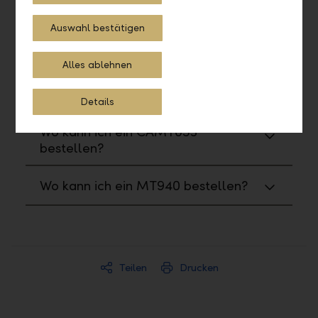
Reports und Formulare
Auswahl bestätigen
Wo kann ich Reports und Formulare
bestellen?
Alles ablehnen
Wie kann ich ein PDF generieren?
Details
Wo kann ich ein CAMT053
bestellen?
Wo kann ich ein MT940 bestellen?
Teilen
Drucken