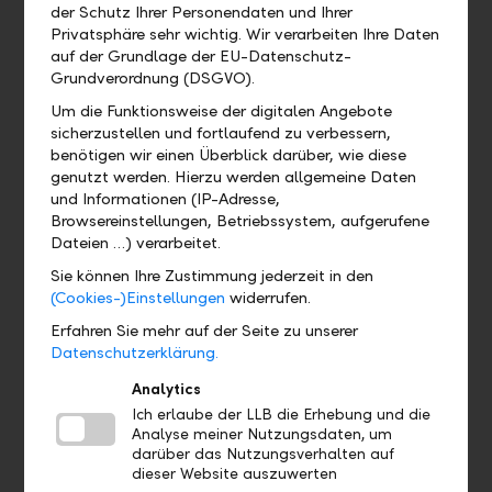
der Schutz Ihrer Personendaten und Ihrer
Wo kann ich das QR-Zahlteil
Privatsphäre sehr wichtig. Wir verarbeiten Ihre Daten
finden?
auf der Grundlage der EU-Datenschutz-
Grundverordnung (DSGVO).
Wo finde ich mein eBill Postfach?
Um die Funktionsweise der digitalen Angebote
sicherzustellen und fortlaufend zu verbessern,
benötigen wir einen Überblick darüber, wie diese
Gibt es eine Demoversion und wo
genutzt werden. Hierzu werden allgemeine Daten
finde ich sie?
und Informationen (IP-Adresse,
Browsereinstellungen, Betriebssystem, aufgerufene
Dateien …) verarbeitet.
Wo finde ich das Profil?
Sie können Ihre Zustimmung jederzeit in den
(Cookies-)Einstellungen
widerrufen.
Wo sehe ich welches Bankpaket ich
Erfahren Sie mehr auf der Seite zu unserer
habe?
Datenschutzerklärung.
Wo finde ich meine Debit- und
Analytics
Kreditkarten?
Ich erlaube der LLB die Erhebung und die
Analyse meiner Nutzungsdaten, um
darüber das Nutzungsverhalten auf
dieser Website auszuwerten