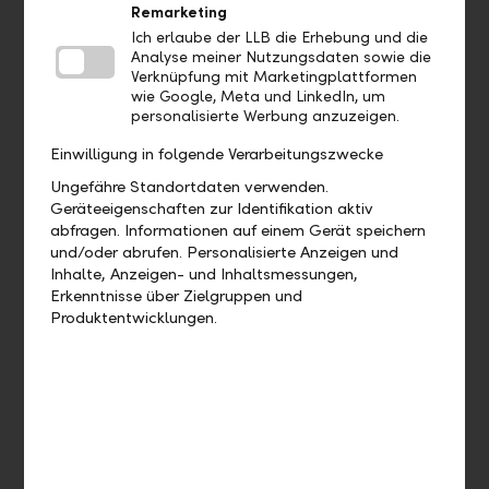
Remarketing
Aufträge
Ich erlaube der LLB die Erhebung und die
Analyse meiner Nutzungsdaten sowie die
Bis wann muss ich eine Zahlung
Verknüpfung mit Marketingplattformen
wie Google, Meta und LinkedIn, um
freigeben, damit diese heute noch
personalisierte Werbung anzuzeigen.
verarbeitet wird?
Einwilligung in folgende Verarbeitungszwecke
Wie kann ich eine bereits
Ungefähre Standortdaten verwenden.
ausgeführte Zahlung duplizieren?
Geräteeigenschaften zur Identifikation aktiv
abfragen. Informationen auf einem Gerät speichern
und/oder abrufen. Personalisierte Anzeigen und
Wie kann ich eine offene Zahlung
Inhalte, Anzeigen- und Inhaltsmessungen,
bearbeiten?
Erkenntnisse über Zielgruppen und
Produktentwicklungen.
Wie kann ich eine offene Zahlung
löschen?
Wo finde ich meine Daueraufträge?
Wie kann ich einen Dauerauftrag