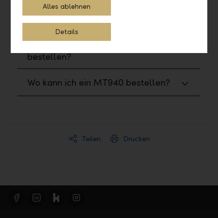
Alles ablehnen
Wie kann ich ein PDF generieren?
Details
Wo kann ich ein CAMT053
bestellen?
Wo kann ich ein MT940 bestellen?
Teilen
Drucken