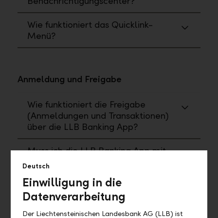
Benachrichtigungscenter?
Wie funktioniert das Quicklink-
Menü?
Anmeldung und Freigabe
Wie funktioniert die Freigabe
(Anmeldungen und Transaktionen)
über die LLB Banking App?
Muss ich die LLB Banking App mit
allen Funktionen verwenden?
Deutsch
Einwilligung in die
Datenverarbeitung
Wo finde ich ...?
Der Liechtensteinischen Landesbank AG (LLB) ist