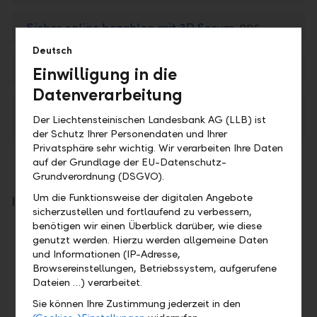
Sicher online bezahlen mit 3D Secure
PDF
Deutsch
Bedingungen Visa Debitkarte
PDF
Einwilligung in die
Datenverarbeitung
FAQ – Die wichtigsten Antworten – Visa
Der Liechtensteinischen Landesbank AG (LLB) ist
Debitkarte
PDF
der Schutz Ihrer Personendaten und Ihrer
Privatsphäre sehr wichtig. Wir verarbeiten Ihre Daten
auf der Grundlage der EU-Datenschutz-
Grundverordnung (DSGVO).
Um die Funktionsweise der digitalen Angebote
Ihre Vorteile
sicherzustellen und fortlaufend zu verbessern,
benötigen wir einen Überblick darüber, wie diese
Weltweit vielfältig und sicher einsetzbar,
genutzt werden. Hierzu werden allgemeine Daten
bequemer und einfacher als Bargeld
und Informationen (IP-Adresse,
Browsereinstellungen, Betriebssystem, aufgerufene
Bezahlen im Internet – dank Zwei-Faktor-
Dateien …) verarbeitet.
Authentifizierung mit höchster Sicherheit
Sie können Ihre Zustimmung jederzeit in den
Hinterlegung Ihrer Karte für Abonnement-