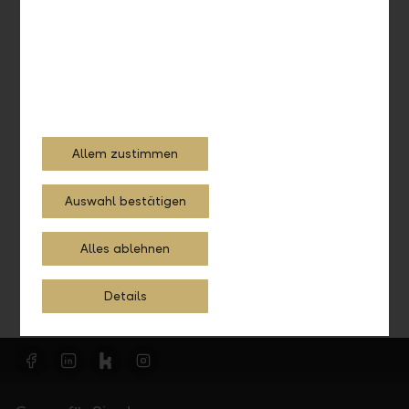
Persönliche Beratung
Allem zustimmen
Gerne beraten wir Sie an einem unserer Standorte
persönlich.
Auswahl bestätigen
Jetzt Termin vereinbaren
Alles ablehnen
Details