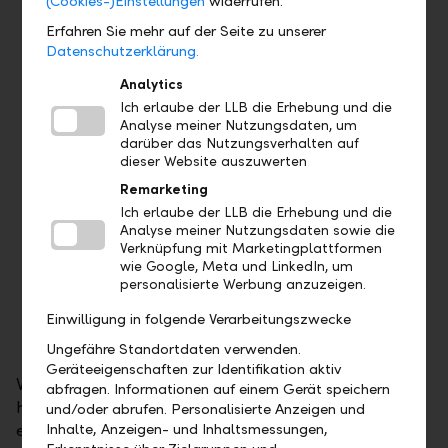
(Cookies-)Einstellungen
widerrufen.
Dienste (z.B. Netflix)
Erfahren Sie mehr auf der Seite zu unserer
Reservationen in Hotels oder
Datenschutzerklärung.
Autovermietungen
7x24h bequemer Bargeldbezug an
Analytics
Bancomaten
Ich erlaube der LLB die Erhebung und die
Analyse meiner Nutzungsdaten, um
Bargeldloses Bezahlen von Waren und
darüber das Nutzungsverhalten auf
Dienstleistungen (bis CHF 50 kontaktlos und
dieser Website auszuwerten
ohne PIN-Eingabe)
Remarketing
Passen Sie Ihre Karte auf Ihre individuellen
Ich erlaube der LLB die Erhebung und die
Wünsche einfach im E-Banking an
Analyse meiner Nutzungsdaten sowie die
Verknüpfung mit Marketingplattformen
(Geoblocking, Karte sperren etc.)
wie Google, Meta und LinkedIn, um
Mit Push-Benachrichtigungen behalten Sie in
personalisierte Werbung anzuzeigen.
Echtzeit Ihr Konto im Blick
Einwilligung in folgende Verarbeitungszwecke
Ungefähre Standortdaten verwenden.
Geräteeigenschaften zur Identifikation aktiv
Viele Onlineshops bieten Ihren Kunden
abfragen. Informationen auf einem Gerät speichern
höchstmögliche Sicherheit, um im Internet sorglos
und/oder abrufen. Personalisierte Anzeigen und
Inhalte, Anzeigen- und Inhaltsmessungen,
einzukaufen. Damit dies überall sicher möglich ist,