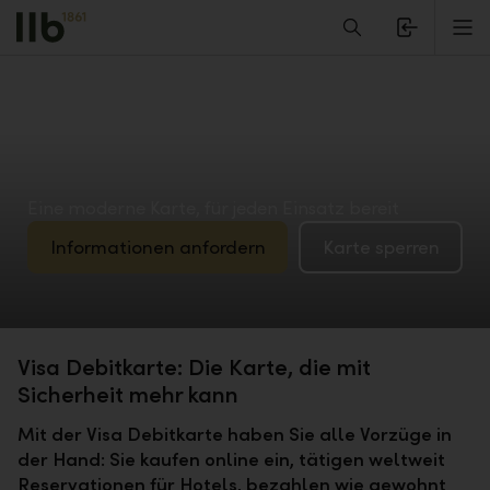
Alerts.Headline
M
Eine moderne Karte, für jeden Einsatz bereit
Informationen anfordern
Karte sperren
Visa Debitkarte: Die Karte, die mit
Sicherheit mehr kann
Mit der Visa Debitkarte haben Sie alle Vorzüge in
der Hand: Sie kaufen online ein, tätigen weltweit
Reservationen für Hotels, bezahlen wie gewohnt