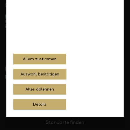
Gerne für Sie da
Service Direkt
Telefonisch erreichbar von Montag bis Freitag, 08.00
bis 17.30 Uhr
+423 236 88 11
Feedback
Anfragen
Allem zustimmen
In Ihrer Nähe
Auswahl bestätigen
Alles ablehnen
Details
Standorte finden