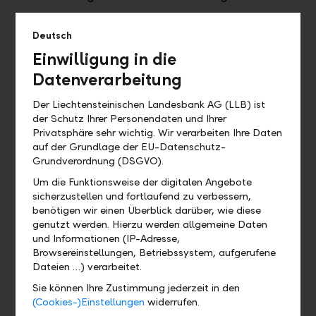
Deutsch
Einwilligung in die
Datenverarbeitung
Der Liechtensteinischen Landesbank AG (LLB) ist
der Schutz Ihrer Personendaten und Ihrer
Privatsphäre sehr wichtig. Wir verarbeiten Ihre Daten
auf der Grundlage der EU-Datenschutz-
Grundverordnung (DSGVO).
Um die Funktionsweise der digitalen Angebote
Wirtschaftskammer Liechtenstein
sicherzustellen und fortlaufend zu verbessern,
benötigen wir einen Überblick darüber, wie diese
Mitglieder der Wirtschaftskammer profitieren von
genutzt werden. Hierzu werden allgemeine Daten
zahlreichen LLB-Angeboten und Dienstleistungen.
und Informationen (IP-Adresse,
Browsereinstellungen, Betriebssystem, aufgerufene
Zur Wirtschaftskammer
Dateien …) verarbeitet.
Sie können Ihre Zustimmung jederzeit in den
(Cookies-)Einstellungen
widerrufen.