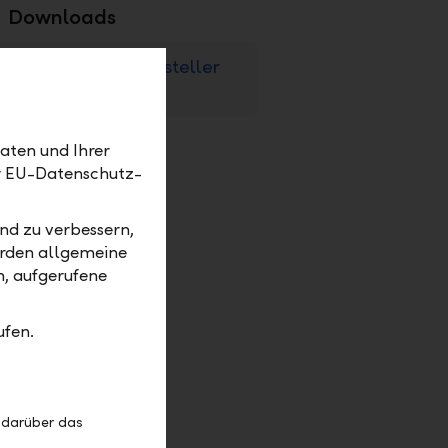
Downloads
eBill für Rechnungssteller
PDF
aten und Ihrer
er EU-Datenschutz-
 ohne
hre Kunden
nd zu verbessern,
 und
erden allgemeine
unden.
m, aufgerufene
ufen.
Kunden
 darüber das