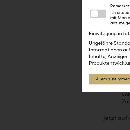
* D
Remarket
Rec
Ich erlau
mit Marke
* I
anzuzeige
Eff
Einwilligung in f
Sie
übe
Ungefähre Standor
Ban
Informationen auf
Inhalte, Anzeigen
Ver
Produktentwicklu
Phi
Ku
Mit
Allem zustimmen
Ban
von
Zah
Jetzt auf 