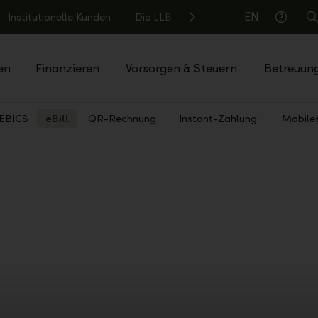
EN
Institutionelle Kunden
Die LLB
S
Hilfe
en
Finanzieren
Vorsorgen & Steuern
Betreuun
EBICS
eBill
QR-Rechnung
Instant-Zahlung
Mobile