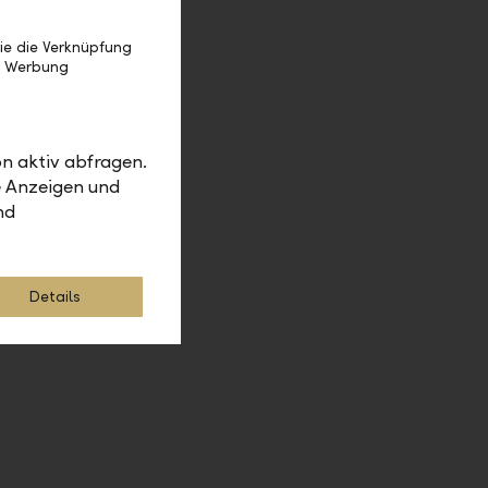
m für die
men.
ie die Verknüpfung
e Werbung
ware und
ns E-
n aktiv abfragen.
t.
e Anzeigen und
nd
 und
ekt im E-
Details
fitieren