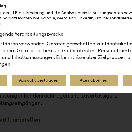
as vom Unternehmen voreingestellte Fälligkeitsdatu
ing
hnungen wird als Vorschlag im E-Banking übernom
be der LLB die Erhebung und die Analyse meiner Nutzungsdaten sow
tingplattformen wie Google, Meta und LinkedIn, um personalisiert
m Vergleich zu Papier- und E-Mail-Rechnungen.
n.
izient und sicher fakturieren
olgende Verarbeitungszwecke
 erstellen die Rechnungen in Ihrer Fakturierungssoft
rmitteln diese medienbruchfrei als eBill-Rechnung a
tdaten verwenden. Geräteeigenschaften zur Identifikatio
king Ihrer Kunden. Zuverlässig, sicher und transparen
 einem Gerät speichern und/oder abrufen. Personalisiert
- und Inhaltsmessungen, Erkenntnisse über Zielgruppen u
meiden Sie Reputationsschäden aufgrund von Spam
ngen.
shing.
ndenzufriedenheit erhöhen
 eBill empfängt und prüft Ihr Kunde die Rechnung dir
Auswahl bestätigen
Alles ablehnen
king und kann so einfach und sicher bezahlen. Sie pro
 weniger Kundenrückfragen und zuverlässigeren
lungseingängen.
eBill umstellen