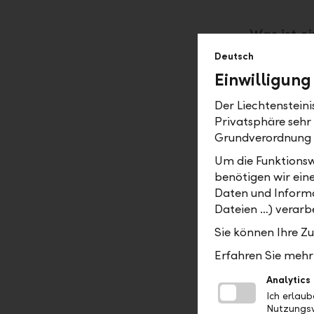
Was ist ei
eBill steht
Deutsch
bis Ende 2
Einwilligung
Rechnung".
Der Liechtenstein
das eBill-
Privatsphäre sehr
Grundverordnung
Mit eBill 
Medienbrüc
Um die Funktionsw
einfacher 
benötigen wir ein
Effizienz,
Daten und Informa
Dateien …) verarbe
eBill – I
Sie können Ihre Z
Erfahren Sie mehr 
Pün
Analytics
Die
Ich erlau
bez
Nutzungsv