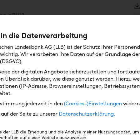
ne eBill?
 kurz für "elektronische Rechnung" und ersetzt
019 die in der Schweiz bereits bestehende "E-
 in die Datenverarbeitung
 In Liechtenstein hat die LLB als erste Bank
ischen Landesbank AG (LLB) ist der Schutz Ihrer Personend
Angebot eingeführt.
 wichtig. Wir verarbeiten Ihre Daten auf der Grundlage d
 (DSGVO).
senden Sie ihren Kunden Rechnungen elektronisch und
he zu. Der Zahlungsverkehr wird somit für Sie und I
eise der digitalen Angebote sicherzustellen und fortlaufe
und schneller. Optimieren Sie Ihre Rechnungsstellung
en Überblick darüber, wie diese genutzt werden. Hierzu w
 damit Sie mehr Zeit für das Wichtigste haben – Ihre K
tionen (IP-Adresse, Browsereinstellungen, Betriebssyste
itet.
hre Vorteile als Unternehmen
ustimmung jederzeit in den
(Cookies-)Einstellungen
widerr
auf der Seite zu unserer
Datenschutzerklärung.
ktlich Geld erhalten
 Rückmeldungen zahlreicher Unternehmen zeigen: 
be der LLB die Erhebung und die Analyse meiner Nutzungsdaten, um
ahlen ihre Rechnungen mit höherer Zuverlässigkeit.
erhalten auf dieser Website auszuwerten