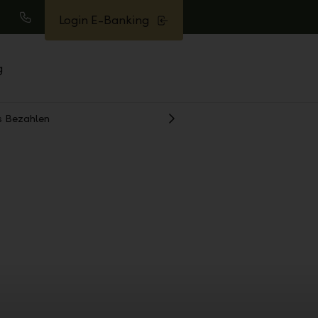
Login E-Banking
uche
Anrufen
g
s Bezahlen
Weiter