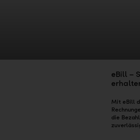
eBill –
erhalte
Mit eBill 
Rechnungen
die Bezahl
zuverläss