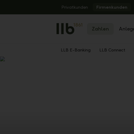
Alerts.Headline
Privatkunden
Firmenkunden
Zahlen
Anleg
LLB E-Banking
LLB Connect
Zurück