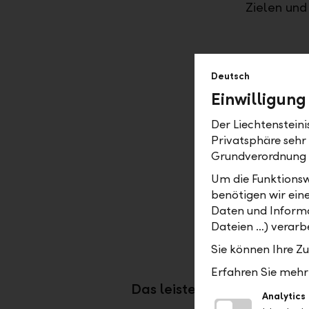
Zielen und
Deutsch
Ihre Vorte
Einwilligung
Der Liechtenstein
Fle
Privatsphäre sehr
Par
Grundverordnung
Mas
Um die Funktionsw
Spe
benötigen wir ein
Ren
Daten und Informa
Dateien …) verarbe
Sie können Ihre Z
Erfahren Sie mehr 
Das leisten strukturierte P
Analytics