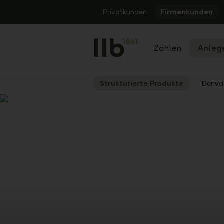
Alerts.Headline
Privatkunden
Firmenkunden
Zahlen
Anleg
Strukturierte Produkte
Deriva
Zurück