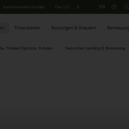
EN
Institutionelle Kunden
Die LLB
S
Hilfe
en
Finanzieren
Vorsorgen & Steuern
Betreuun
te, Traded Options, Futures
Securities Lending & Borrowing