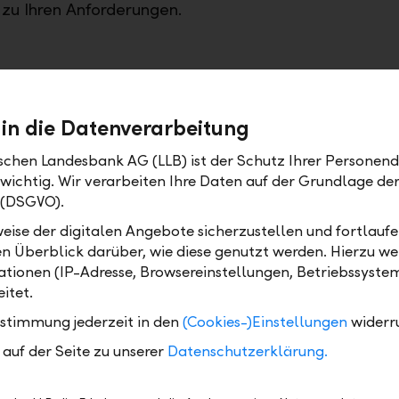
 zu Ihren Anforderungen.
ile
 in die Datenverarbeitung
ischen Landesbank AG (LLB) ist der Schutz Ihrer Personend
xibel in verschiedenen Marktphasen agieren
 wichtig. Wir verarbeiten Ihre Daten auf der Grundlage d
tizipation an erwarteten Marktchancen
 (DSGVO).
sgeschneiderte Kombination im Portfoliokontext w
eise der digitalen Angebote sicherzustellen und fortlaufe
zielle Möglichkeiten für Kapitalschutz oder zur
en Überblick darüber, wie diese genutzt werden. Hierzu w
diteoptimierung
tionen (IP-Adresse, Browsereinstellungen, Betriebssyste
itet.
ustimmung jederzeit in den
(Cookies-)Einstellungen
widerr
auf der Seite zu unserer
Datenschutzerklärung.
rodukte für Sie