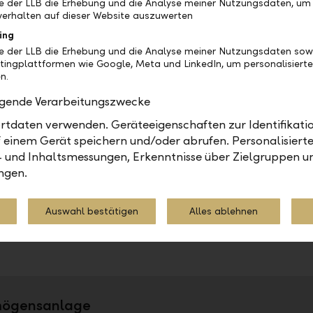
be der LLB die Erhebung und die Analyse meiner Nutzungsdaten, um
sich durch wesentliche Faktoren aus, die Ihrer Anlagestrat
erhalten auf dieser Website auszuwerten
ing
be der LLB die Erhebung und die Analyse meiner Nutzungsdaten sow
Renditeoptimierung
Parti
tingplattformen wie Google, Meta und LinkedIn, um personalisiert
ann
Mit Renditeoptimierungsprodukten
Mit P
n.
s
wird das Gewinnpotenzial eines oder
die W
olgende Verarbeitungszwecke
Der
mehrerer Basiswerte beschränkt. Im
mehre
ig
Gegenzug erhält der Anleger dafür
werden
tdaten verwenden. Geräteeigenschaften zur Identifikatio
chutz
einen vergünstigten Einstieg in den
linear
 einem Gerät speichern und/oder abrufen. Personalisiert
Basiswert, einen Coupon oder einen
- und Inhaltsmessungen, Erkenntnisse über Zielgruppen u
Risikopuffer.
ngen.
Auswahl bestätigen
Alles ablehnen
Teilen
Drucken
rmögensanlage