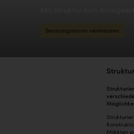
Mit Struktur zum Anlageer
Beratungstermin vereinbaren
Struktu
Strukturie
verschied
Möglichkei
Strukturier
Konstrukti
Märkten ei