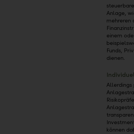
steuerbare
Anlage, wi
mehreren d
Finanzinst
einem oder
beispielsw
Funds, Pri
dienen.
Individue
Allerdings 
Anlagestra
Risikopräfe
Anlagestra
transparen
Investment
können dab