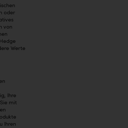
sischen
m oder
atives
ch von
nen
, Hedge
ndere Werte
hen
g, Ihre
Sie mit
nen
rodukte
u Ihren