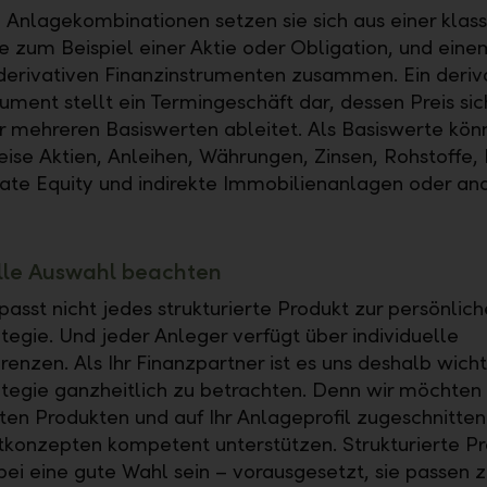
 Anlagekombinationen setzen sie sich aus einer klas
e zum Beispiel einer Aktie oder Obligation, und eine
erivativen Finanzinstrumenten zusammen. Ein deriv
rument stellt ein Termingeschäft dar, dessen Preis si
 mehreren Basiswerten ableitet. Als Basiswerte kön
eise Aktien, Anleihen, Währungen, Zinsen, Rohstoffe
vate Equity und indirekte Immobilienanlagen oder a
lle Auswahl beachten
passt nicht jedes strukturierte Produkt zur persönlic
tegie. Und jeder Anleger verfügt über individuelle
renzen. Als Ihr Finanzpartner ist es uns deshalb wichti
tegie ganzheitlich zu betrachten. Denn wir möchten 
ten Produkten und auf Ihr Anlageprofil zugeschnitte
konzepten kompetent unterstützen. Strukturierte P
ei eine gute Wahl sein – vorausgesetzt, sie passen z