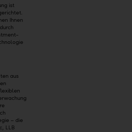
ng ist
erichtet.
hen Ihnen
 durch
stment-
chnologie
kten aus
gen
lexiblen
berwachung
re
sch
egie – die
c, LLB