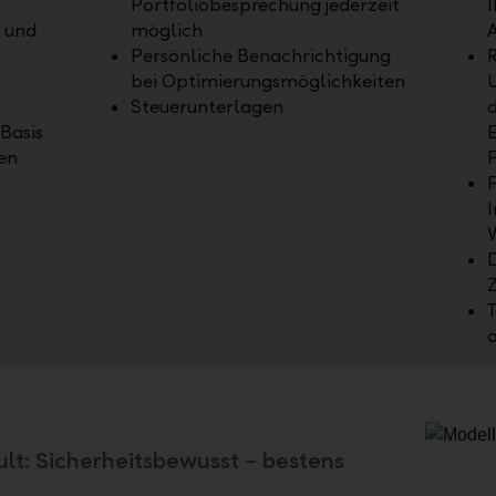
Portfoliobesprechung jederzeit
I
g und
möglich
A
Persönliche Benachrichtigung
bei Optimierungsmöglichkeiten
Steuerunterlagen
d
Basis
E
en
P
P
I
D
Z
lt: Sicherheitsbewusst − bestens