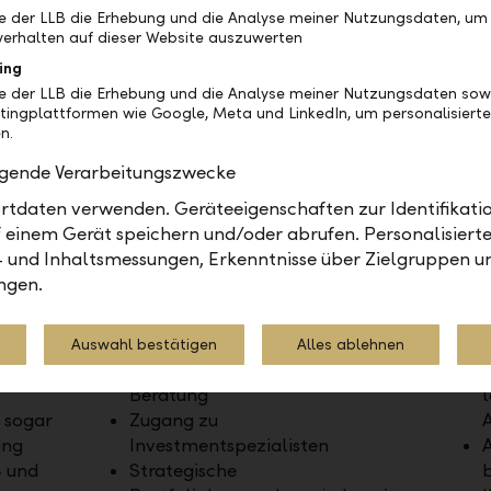
uf einen Blick
be der LLB die Erhebung und die Analyse meiner Nutzungsdaten, um
erhalten auf dieser Website auszuwerten
ing
be der LLB die Erhebung und die Analyse meiner Nutzungsdaten sow
tingplattformen wie Google, Meta und LinkedIn, um personalisiert
n.
olgende Verarbeitungszwecke
tdaten verwenden. Geräteeigenschaften zur Identifikatio
 einem Gerät speichern und/oder abrufen. Personalisiert
- und Inhaltsmessungen, Erkenntnisse über Zielgruppen u
ngen.
Beratung und Betreuung
Optim
gie
Individuell auf Sie
E
Auswahl bestätigen
Alles ablehnen
abgestimmte, persönliche
I
Beratung
l
 sogar
Zugang zu
ung
Investmentspezialisten
A
- und
Strategische