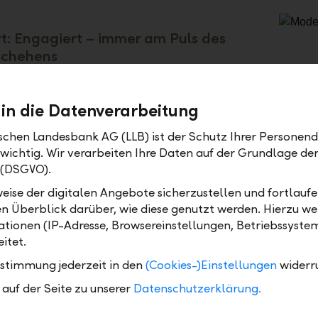
t: Engagiert – immer am Puls des
chehens
 garantiert Ihnen eine individuell auf Sie abgestimm
urch unsere Experten. Wir überwachen Ihr Portfolio
 in die Datenverarbeitung
ich, melden Ihnen allfällige mit Risiko behaftete
gen und machen Ihnen unmittelbar Vorschläge zur
ischen Landesbank AG (LLB) ist der Schutz Ihrer Personend
g Ihres Portfolios. So stellen wir die bestmögliche
 wichtig. Wir verarbeiten Ihre Daten auf der Grundlage d
ftung Ihres Anlagevermögens sicher.
 (DSGVO).
eise der digitalen Angebote sicherzustellen und fortlaufe
ht dabei auf Wunsch auch das ausgewiesene Know-ho
en Überblick darüber, wie diese genutzt werden. Hierzu w
ialisten zur Verfügung. LLB Expert bietet Ihnen idea
tionen (IP-Adresse, Browsereinstellungen, Betriebssyste
ungen, um Ihr Vermögen selbst aktiv zu verwalten u
itet.
ig von unserem Fachwissen zu profitieren.
ustimmung jederzeit in den
(Cookies-)Einstellungen
widerr
auf der Seite zu unserer
Datenschutzerklärung.