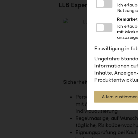
LLB Expert – Ihre Vorteile a
Ich erlau
Nutzungsv
Remarket
Ich erlau
mit Marke
anzuzeige
Einwilligung in f
Ungefähre Standor
Informationen auf
Inhalte, Anzeigen
Produktentwicklu
Sicherheit und Überwachung
Persönliche Anlagestrate
Allem zustimmen
mit Möglichkeit zur
Individualisierung
Regelmässige, auf Wunsch
tägliche, Risikoüberwach
Eignungsprüfung bei Kauf