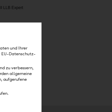
te
aten und Ihrer
er EU-Datenschutz-
nd zu verbessern,
w unserer
erden allgemeine
le
m, aufgerufene
nd dabei
ufen.