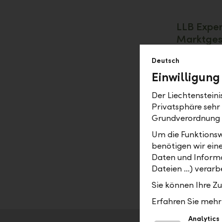
LLB Exper
Marktges
LLB Expert
Deutsch
Beratung d
Einwilligung
kontinuierl
Veränderun
Der Liechtenstein
Optimierun
Privatsphäre sehr
Bewirtscha
Grundverordnung
Um die Funktionsw
Ihnen ste
benötigen wir ein
Anlagespez
Daten und Informa
Voraussetz
Dateien …) verarbe
gleichzeit
Sie können Ihre Z
Erfahren Sie mehr 
Analytics