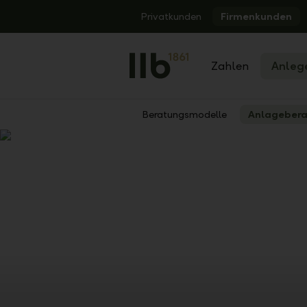
Alerts.Headline
Privatkunden
Firmenkunden
Zahlen
Anleg
Beratungsmodelle
Anlageber
Zurück