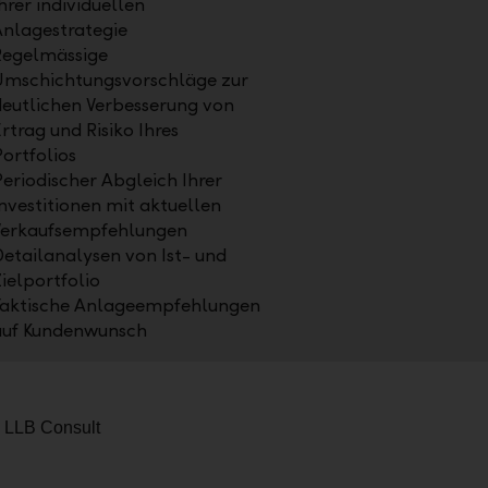
hrer individuellen
nlagestrategie
Regelmässige
Umschichtungsvorschläge zur
eutlichen Verbesserung von
rtrag und Risiko Ihres
ortfolios
eriodischer Abgleich Ihrer
nvestitionen mit aktuellen
Verkaufsempfehlungen
etailanalysen von Ist- und
ielportfolio
Taktische Anlageempfehlungen
auf Kundenwunsch