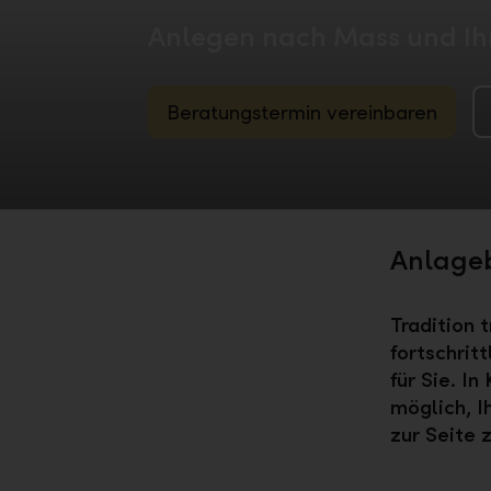
Anlegen nach Mass und Ih
Beratungstermin vereinbaren
Anlageb
Tradition 
fortschrit
für Sie. I
möglich, 
zur Seite 