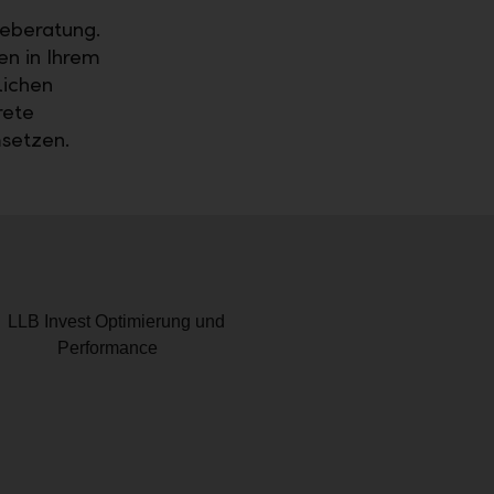
geberatung.
en in Ihrem
lichen
rete
setzen.