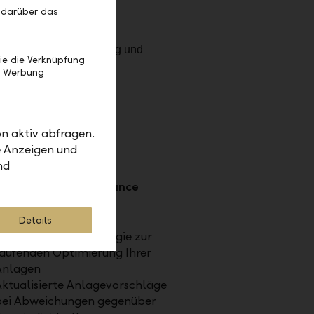
 darüber das
ie die Verknüpfung
e Werbung
n aktiv abfragen.
e Anzeigen und
nd
ierung und Performance
insatz innovativer
Details
nformationstechnologie zur
aufenden Optimierung Ihrer
Anlagen
ktualisierte Anlagevorschläge
bei Abweichungen gegenüber