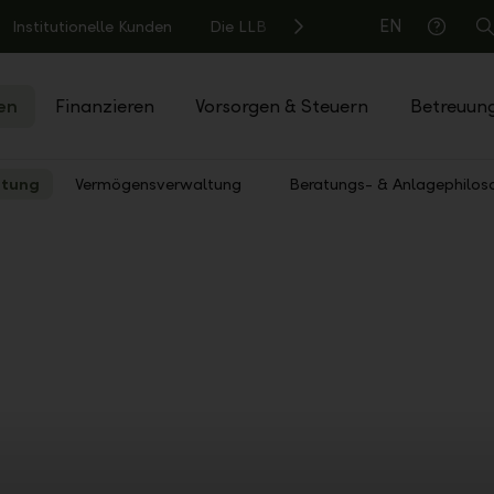
EN
Institutionelle Kunden
Die LLB
S
Hilfe
en
Finanzieren
Vorsorgen & Steuern
Betreuun
atung
Vermögensverwaltung
Beratungs- & Anlagephilos