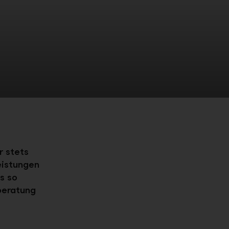
r stets
eistungen
s so
beratung