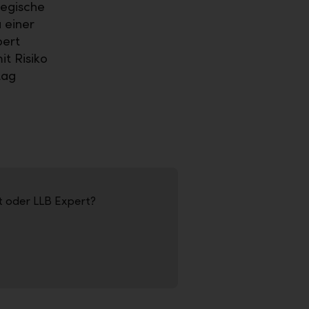
tegische
 einer
pert
t Risiko
tag
 oder LLB Expert?