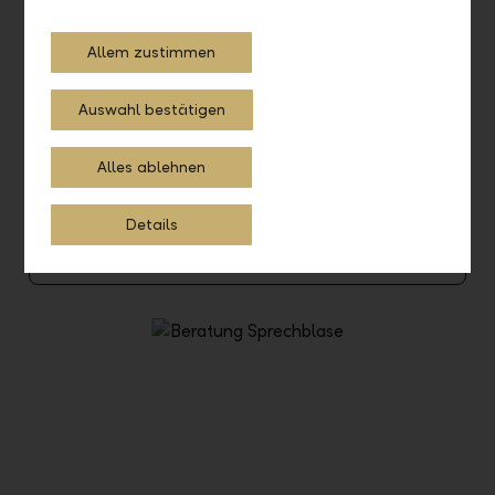
Allem zustimmen
Auswahl bestätigen
Nehmen Sie Kontakt auf
Alles ablehnen
Rufen Sie uns an. Wir sind auch telefonisch persönlich für
Sie da.
Details
+423 236 88 11