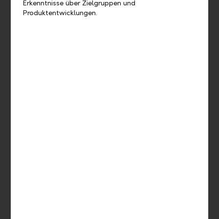
Erkenntnisse über Zielgruppen und
Produktentwicklungen.
Sie sind immer bestens informiert
Sie werden regelmässig und umfassend über die
Entwicklung Ihrer Vermögenswerte informiert.
Reduzieren Sie das Risiko eines "falschen"