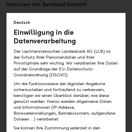
Interview mit Bernhard Schmitt
Deutsch
Einwilligung in die
Datenverarbeitung
Wie profitieren Sie vom LLB Comfort?
Der Liechtensteinischen Landesbank AG (LLB) ist
der Schutz Ihrer Personendaten und Ihrer
Privatsphäre sehr wichtig. Wir verarbeiten Ihre Daten
auf der Grundlage der EU-Datenschutz-
Grundverordnung (DSGVO).
Um die Funktionsweise der digitalen Angebote
sicherzustellen und fortlaufend zu verbessern,
benötigen wir einen Überblick darüber, wie diese
genutzt werden. Hierzu werden allgemeine Daten
und Informationen (IP-Adresse,
Auf Sie zugeschnitten
Browsereinstellungen, Betriebssystem, aufgerufene
Dateien …) verarbeitet.
Unsere Spezialisten bestimmen gemeinsam mit Ihnen Ihre
Sie können Ihre Zustimmung jederzeit in den
individuelle Anlagestrategie.