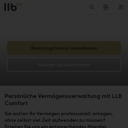
Alerts.Headline
M
Setzen Sie auf unsere Kompetenz
Beratungstermin vereinbaren
Anlegertyp bestimmen
Persönliche Vermögensverwaltung mit LLB
Comfort
Sie wollen Ihr Vermögen professionell anlegen,
ohne selbst viel Zeit aufwenden zu müssen?
Erteilen Sie uns ein entsprechendes Mandat,