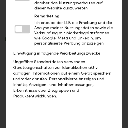
darüber das Nutzungsverhalten auf
Gesamte Korrespondenz mit involvierten
dieser Website auszuwerten
Stellen und Ämtern
Remarketing
Überwachung von Zahlungseingängen
Ich erlaube der LLB die Erhebung und die
Gutschrift von Rückforderungsbeträgen
Analyse meiner Nutzungsdaten sowie die
Verknüpfung mit Marketingplattformen
wie Google, Meta und LinkedIn, um
Ihre Vorteile
personalisierte Werbung anzuzeigen.
Die zeitintensive und komplizierte
Einwilligung in folgende Verarbeitungszwecke
Abwicklung wird durch Spezialisten der Bank
Ungefähre Standortdaten verwenden.
übernommen und überwacht.
Geräteeigenschaften zur Identifikation aktiv
abfragen. Informationen auf einem Gerät speichern
Ihnen entsteht kein weiterer Aufwand.
und/oder abrufen. Personalisierte Anzeigen und
Sie kommen in den Genuss einer höheren
Inhalte, Anzeigen- und Inhaltsmessungen,
Performance dank zurückerstatteter, bislang
Erkenntnisse über Zielgruppen und
ungenutzter Quellensteuerbeträge.
Produktentwicklungen.
Teilen
Drucken