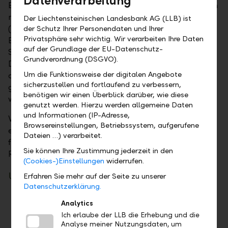
Datenverarbeitung
Erträge wie Zinsen und Dividenden unterliegen in den
meisten Ländern einer sogenannten Quellensteuer
Der Liechtensteinischen Landesbank AG (LLB) ist
(Schweiz: Verrechnungssteuer), die direkt von Ihren
der Schutz Ihrer Personendaten und Ihrer
Privatsphäre sehr wichtig. Wir verarbeiten Ihre Daten
Erträgen abgezogen wird. Besteht zwischen Ihrem
auf der Grundlage der EU-Datenschutz-
Steuerdomizil und dem Emittentenland ein
Grundverordnung (DSGVO).
Doppelbesteuerungsabkommen (DBA) und sind Sie
Um die Funktionsweise der digitalen Angebote
abkommensberechtigt, so kann die Quellensteuer
sicherzustellen und fortlaufend zu verbessern,
ganz oder zumindest teilweise zurückgefordert
benötigen wir einen Überblick darüber, wie diese
werden.
genutzt werden. Hierzu werden allgemeine Daten
und Informationen (IP-Adresse,
Wenn Sie uns einmalig einen Auftrag mit
Browsereinstellungen, Betriebssystem, aufgerufene
entsprechender Vollmacht erteilen, übernehmen wir
Dateien …) verarbeitet.
für Sie den gesamten Quellensteuer-
Sie können Ihre Zustimmung jederzeit in den
Rückforderungsprozess.
(Cookies-)Einstellungen
widerrufen.
Unser Angebot
Erfahren Sie mehr auf der Seite zu unserer
Datenschutzerklärung.
Laufende Überwachung der gültigen
Analytics
Doppelbesteuerungsabkommen
Ich erlaube der LLB die Erhebung und die
Ausfüllen von Anträgen
Analyse meiner Nutzungsdaten, um