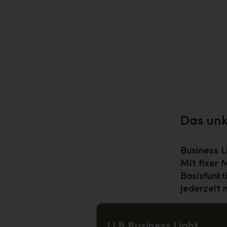
Das unk
Business L
Mit fixer 
Basisfunkt
jederzeit 
LLB Business Light