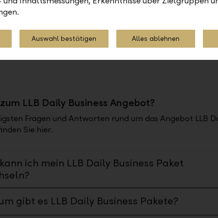
- und Inhaltsmessungen, Erkenntnisse über Zielgruppen u
LLB Business Flex
ngen.
aket für Ihre
Bedenkenlos – Flexibel n
Auswahl bestätigen
Alles ablehnen
Unternehmen es brauch
zum LLB Daily Business Angebot?
tigsten Fragen und Antworten rund um das Angebot LLB Da
inden Sie hier.
kann ich mein LLB Daily Business Paket
hseln?
m gibt es LLB Daily Business Pakete?