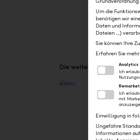
Grundverordnung
Beste Ko
Um die Funktionsw
Unterne
benötigen wir ein
für Kont
Daten und Informa
Zahlung
Dateien …) verarbe
Sie können Ihre Z
Erfahren Sie mehr 
Analytics
Die weiteren LLB Daily Bus
Ich erlau
Nutzungsv
Remarket
Ich erlau
mit Marke
anzuzeige
Einwilligung in f
Ungefähre Standor
Informationen auf