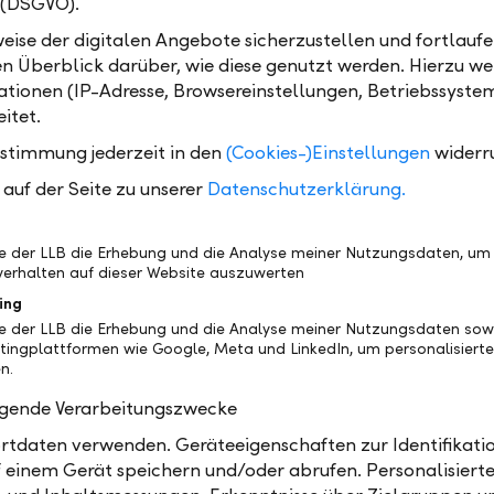
 (DSGVO).
nditionen für Ihr
eise der digitalen Angebote sicherzustellen und fortlaufe
hmen – Preisübersicht
en Überblick darüber, wie diese genutzt werden. Hierzu w
en, Karten und
tionen (IP-Adresse, Browsereinstellungen, Betriebssyste
sverkehr
PDF
itet.
ustimmung jederzeit in den
(Cookies-)Einstellungen
widerr
auf der Seite zu unserer
Datenschutzerklärung.
iness Pakete:
be der LLB die Erhebung und die Analyse meiner Nutzungsdaten, um
erhalten auf dieser Website auszuwerten
ing
be der LLB die Erhebung und die Analyse meiner Nutzungsdaten sow
tingplattformen wie Google, Meta und LinkedIn, um personalisiert
n.
olgende Verarbeitungszwecke
tdaten verwenden. Geräteeigenschaften zur Identifikatio
 einem Gerät speichern und/oder abrufen. Personalisiert