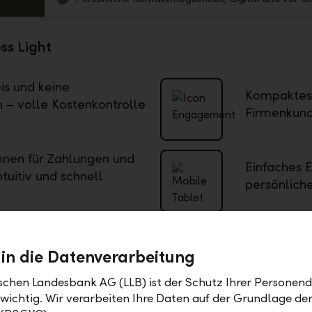
ess Light
is und keine
Kompaktes 
 – volle Kostenkontrolle
Firmenkund
ionen für Zahlungen und
Einfaches 
tuitiv und schnell
persönliche
oads
 in die Datenverarbeitung
iness Light
Zinssätze gültig ab 1.
PDF
ischen Landesbank AG (LLB) ist der Schutz Ihrer Personend
2026
PDF
 wichtig. Wir verarbeiten Ihre Daten auf der Grundlage d