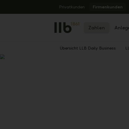
Alerts.Headline
Privatkunden
Firmenkunden
Zahlen
Anleg
Übersicht LLB Daily Business
L
Zurück