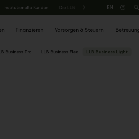
EN
Institutionelle Kunden
Die LLB
S
Hilfe
en
Finanzieren
Vorsorgen & Steuern
Betreuun
LB Business Pro
LLB Business Flex
LLB Business Light