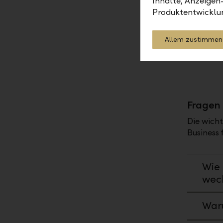
Inhalte, Anzeigen
LLB Business Pro
Produktentwicklu
Kompromisslos – Das Komplettp
Allem zustimmen
Finanzgeschäfte
Fragen 
Die wich
Business f
Wie 
wec
Waru