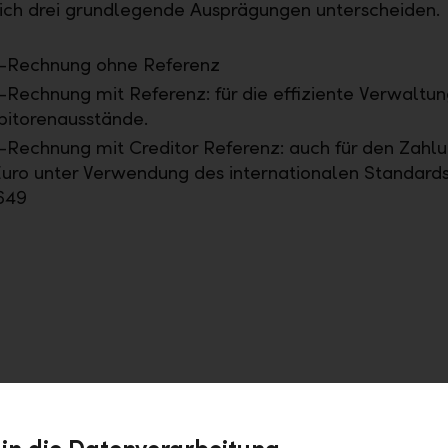
sich drei grundlegende Ausprägungen unterscheiden.
-Rechnung ohne Referenz
Rechnung mit Referenz: für die effiziente Verwaltun
itorenausstände.
Rechnung mit Creditor Referenz: auch für den Zahl
Euro unter Verwendung des internationalen Standard
649