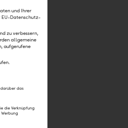
aten und Ihrer
er EU-Datenschutz-
nd zu verbessern,
erden allgemeine
m, aufgerufene
ufen.
 darüber das
QR-Rechnung ohne Referenz
ie die Verknüpfung
e Werbung