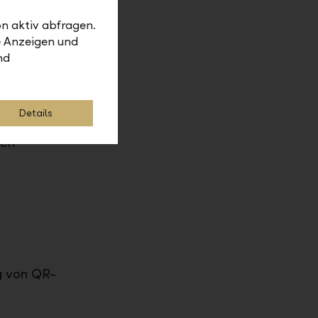
n aktiv abfragen.
z" können
e Anzeigen und
en" >
nd
sendet
Details
ehlen wir
den
g von QR-