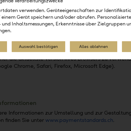
olgende Verarbeitungszwecke
tdaten verwenden. Geräteeigenschaften zur Identifikatio
 QR-Zahlteil in der Ausprägung "IBAN ohne Referen
 einem Gerät speichern und/oder abrufen. Personalisiert
 im LLB E-Banking unter "Postfach" > "Report bestell
- und Inhaltsmessungen, Erkenntnisse über Zielgruppen u
rmular" selbst erstellen. Dieser kann dann entweder
ngen.
gedruckt oder im PDF-Format direkt per E-Mail ver
rden.
Auswahl bestätigen
Alles ablehnen
das LLB E-Banking optimal nutzen zu können, empf
er die aktuellste Version Ihres Browsers zu verwen
ogle Chrome, Safari, Firefox, Microsoft Edge).
Informationen
tere Informationen zur Umstellung und zur Gestaltun
 finden Sie unter
www.paymentstandards.ch
.