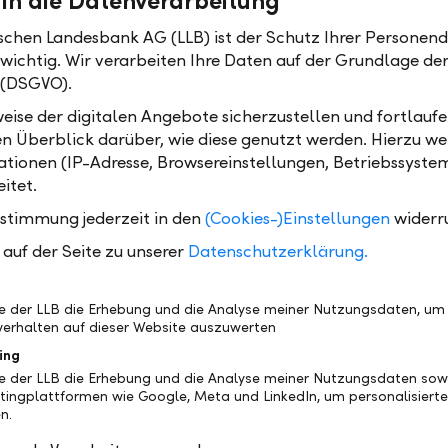
 in die Datenverarbeitung
ischen Landesbank AG (LLB) ist der Schutz Ihrer Personend
 wichtig. Wir verarbeiten Ihre Daten auf der Grundlage d
 (DSGVO).
eise der digitalen Angebote sicherzustellen und fortlaufe
en Überblick darüber, wie diese genutzt werden. Hierzu w
tionen (IP-Adresse, Browsereinstellungen, Betriebssyste
itet.
ustimmung jederzeit in den
(Cookies-)Einstellungen
widerr
auf der Seite zu unserer
Datenschutzerklärung.
be der LLB die Erhebung und die Analyse meiner Nutzungsdaten, um
erhalten auf dieser Website auszuwerten
zt den ESR)
ing
be der LLB die Erhebung und die Analyse meiner Nutzungsdaten sow
tingplattformen wie Google, Meta und LinkedIn, um personalisiert
n.
echnungserstellung im LLB E-Banking