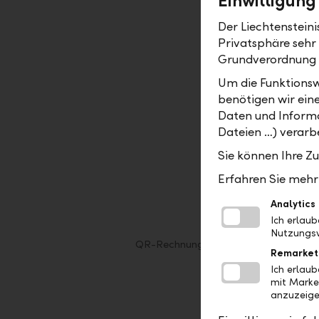
Einwilligung
Der Liechtenstein
Privatsphäre sehr
Grundverordnung
Um die Funktionsw
benötigen wir ein
Daten und Informa
Dateien …) verarbe
Sie können Ihre Z
Erfahren Sie mehr 
Analytics
Ich erlau
Nutzungsv
QR-Rechnung mit QR-Referenz (erset
Remarket
Ich erlau
mit Marke
anzuzeige
Eigene R