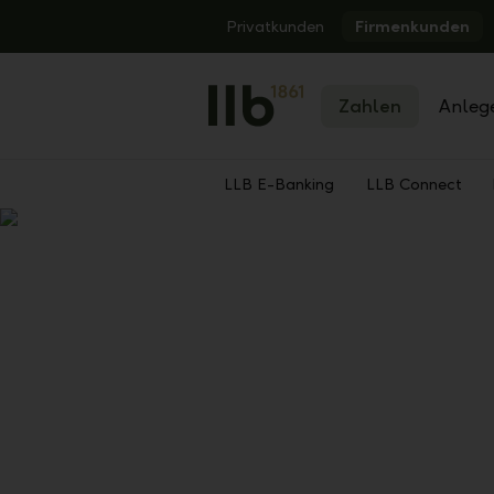
Alerts.Headline
Privatkunden
Firmenkunden
Zahlen
Anleg
LLB E-Banking
LLB Connect
Zurück