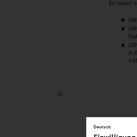
Es lassen 
QR
QR-
Deb
QR-
in 
11
Deutsch