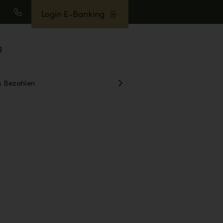
Login E-Banking
uche
Anrufen
g
s Bezahlen
Weiter