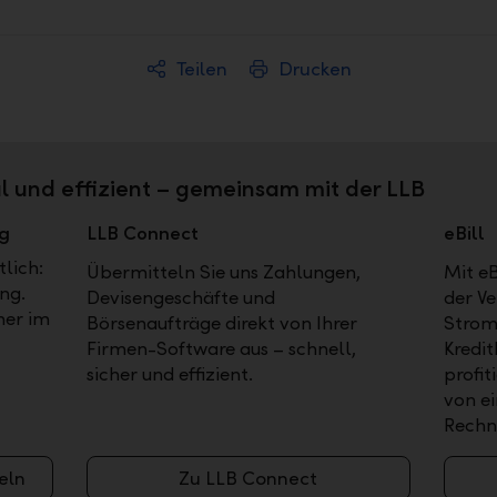
Teilen
Drucken
al und effizient – gemeinsam mit der LLB
ng
LLB Connect
eBill
tlich:
Übermitteln Sie uns Zahlungen,
Mit e
ng.
Devisengeschäfte und
der Ve
mer im
Börsenaufträge direkt von Ihrer
Strom
Firmen-Software aus – schnell,
Kredi
sicher und effizient.
profi
von e
Rechn
eln
Zu LLB Connect