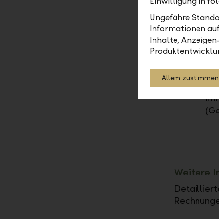
Einwilligung in f
Ungefähre Standor
Den
Informationen auf
Sie
Inhalte, Anzeigen
"Fo
Produktentwicklu
aus
we
Allem zustimmen
Um 
imm
(Go
Weitere 
Detaillier
Rechnungen