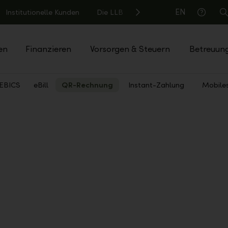
EN
Institutionelle Kunden
Die LLB
S
Hilfe
en
Finanzieren
Vorsorgen & Steuern
Betreuun
EBICS
eBill
QR-Rechnung
Instant-Zahlung
Mobile