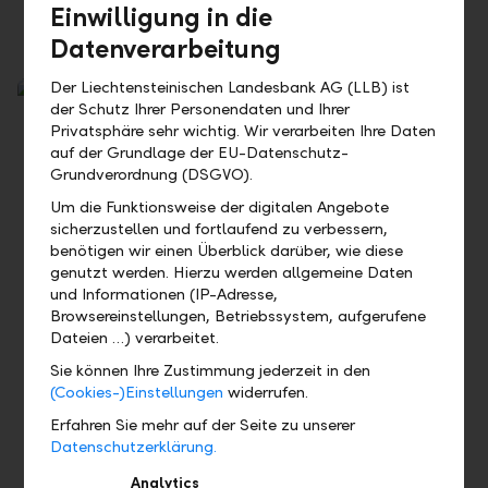
Einwilligung in die
Tragbarkeit aus und was bedeutet sie?
Datenverarbeitung
Der Liechtensteinischen Landesbank AG (LLB) ist
der Schutz Ihrer Personendaten und Ihrer
Privatsphäre sehr wichtig. Wir verarbeiten Ihre Daten
auf der Grundlage der EU-Datenschutz-
Grundverordnung (DSGVO).
Um die Funktionsweise der digitalen Angebote
sicherzustellen und fortlaufend zu verbessern,
benötigen wir einen Überblick darüber, wie diese
genutzt werden. Hierzu werden allgemeine Daten
und Informationen (IP-Adresse,
Alles über Steuern
Browsereinstellungen, Betriebssystem, aufgerufene
Dateien …) verarbeitet.
Berechnen Sie Ihre Steuern und deren Veränderung bei
Sie können Ihre Zustimmung jederzeit in den
Wohnortswechsel oder Einkauf in die Pensionskasse.
(Cookies-)Einstellungen
widerrufen.
Erfahren Sie mehr auf der Seite zu unserer
Datenschutzerklärung.
Analytics