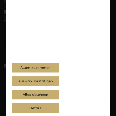
Gerne für Sie da
Service Direkt
Telefonisch erreichbar von Montag bis Freitag, 08.00
bis 17.30 Uhr
+423 236 88 11
Feedback
Anfragen
In Ihrer Nähe
Allem zustimmen
Auswahl bestätigen
Alles ablehnen
Standorte finden
Details