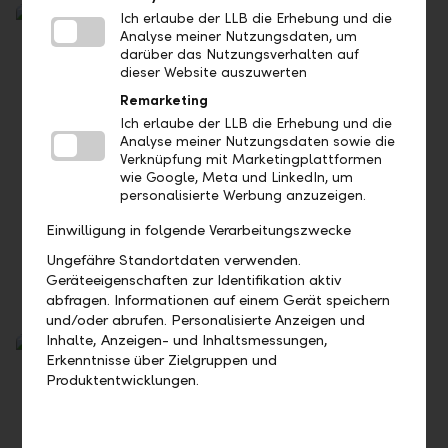
Ich erlaube der LLB die Erhebung und die
Analyse meiner Nutzungsdaten, um
darüber das Nutzungsverhalten auf
dieser Website auszuwerten
Remarketing
Ich erlaube der LLB die Erhebung und die
Analyse meiner Nutzungsdaten sowie die
Verknüpfung mit Marketingplattformen
wie Google, Meta und LinkedIn, um
personalisierte Werbung anzuzeigen.
Alles über Vorsorge
Einwilligung in folgende Verarbeitungszwecke
Berechnen Sie Ihr Alterseinkommen und prüfen Sie, was
Ungefähre Standortdaten verwenden.
Sie mit Einkäufen in die Pensionskasse erreichen können.
Geräteeigenschaften zur Identifikation aktiv
abfragen. Informationen auf einem Gerät speichern
und/oder abrufen. Personalisierte Anzeigen und
Inhalte, Anzeigen- und Inhaltsmessungen,
Erkenntnisse über Zielgruppen und
Produktentwicklungen.