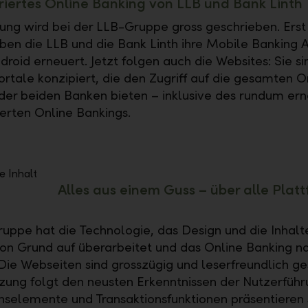
griertes Online Banking von LLB und Bank Linth
erung wird bei der LLB-Gruppe gross geschrieben. Erst
en die LLB und die Bank Linth ihre Mobile Banking A
roid erneuert. Jetzt folgen auch die Websites: Sie si
ortale konzipiert, die den Zugriff auf die gesamten O
er beiden Banken bieten – inklusive des rundum er
erten Online Bankings.
Alles aus einem Guss – über alle Plat
uppe hat die Technologie, das Design und die Inhalte
on Grund auf überarbeitet und das Online Banking n
 Die Webseiten sind grosszügig und leserfreundlich ge
ung folgt den neusten Erkenntnissen der Nutzerführ
nselemente und Transaktionsfunktionen präsentieren 