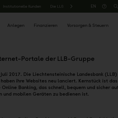
EN
Institutionelle Kunden
Die LLB
S
Hilfe
Anlegen
Finanzieren
Vorsorgen & Steuern
ternet-Portale der LLB-Gruppe
 Juli 2017. Die Liechtensteinische Landesbank (LLB)
 haben ihre Websites neu lanciert. Kernstück ist das
e Online Banking, das schnell, bequem und sicher auf
n und mobilen Geräten zu bedienen ist.