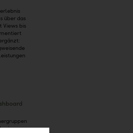
erlebnis
s über das
 Views bis
mentiert
ergänzt:
egweisende
leistungen
ashboard
chergruppen
sherige