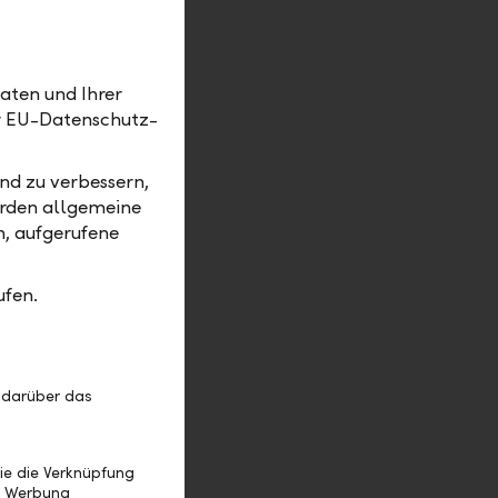
Bank Linth
nanzplaner
aten und Ihrer
er EU-Datenschutz-
über die
ie
nd zu verbessern,
r LLB-
erden allgemeine
t
m, aufgerufene
t auch ein
d
ufen.
lich
 das sich
 darüber das
assen. Und
rbeitenden
n lassen.
ie die Verknüpfung
e Werbung