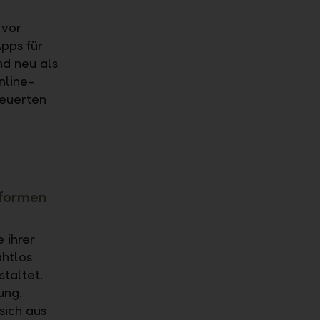
 vor
pps für
nd neu als
nline-
neuerten
tformen
 ihrer
ahtlos
staltet.
ung.
sich aus