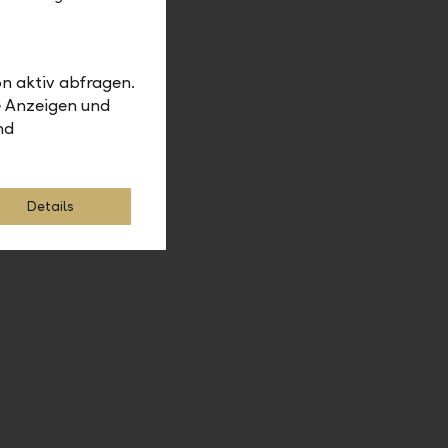
ur
n aktiv abfragen.
grierte
e Anzeigen und
 ab Ende
nd
e Banken.
enutzt
Details