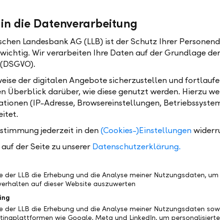
nselemente wie die Video-Identifikation, der LLB und 
uktkonfigurator oder die themenspezifischen
 in die Datenverarbeitung
ungen wie etwa der Hypothekarrechner oder der Fi
h auf den neuen Portalen zur Verfügung.
ischen Landesbank AG (LLB) ist der Schutz Ihrer Personend
 wichtig. Wir verarbeiten Ihre Daten auf der Grundlage d
 Banking gelangen die Nutzerinnen und Nutzer direkt 
 (DSGVO).
ittels zweistufiger Authentifizierung. Dabei kommt d
eise der digitalen Angebote sicherzustellen und fortlaufe
dentifikation zum Einsatz. Die Online-Umgebung de
en Überblick darüber, wie diese genutzt werden. Hierzu w
zt dabei auf die aktuellsten Sicherheitsstandards mi
tionen (IP-Adresse, Browsereinstellungen, Betriebssyste
ltem Schutz vor Missbrauch. Teil der neuen Lösung is
itet.
 Früherkennung von betrügerischen Zahlungen (Frau
ustimmung jederzeit in den
(Cookies-)Einstellungen
widerr
, das Methoden der künstlichen Intelligenz einsetzt.
auf der Seite zu unserer
Datenschutzerklärung.
derheit ist ferner das intuitiv anwendbare und persön
e Online Banking Dashboard ("Armaturenbrett"), über
be der LLB die Erhebung und die Analyse meiner Nutzungsdaten, um
enutzten Funktionen einfach und schnell ausführen l
erhalten auf dieser Website auszuwerten
ine Banking Hilfe wünscht, kann sich durch die Mita
ing
er Service Centers mittels Co-Browsing unterstütze
be der LLB die Erhebung und die Analyse meiner Nutzungsdaten sow
tingplattformen wie Google, Meta und LinkedIn, um personalisiert