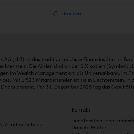
Drucken
 AG (LLB) ist das traditionsreichste Finanzinstitut im Für
echtenstein. Die Aktien sind an der SIX kotiert (Symbol: L
gen im Wealth Management an: als Universalbank, im Pri
s. Mit 1'523 Mitarbeitenden ist sie in Liechtenstein, in d
u Dhabi präsent. Per 31. Dezember 2025 lag das Geschäf
Kontakt
Liechtensteinische Landes
, Veröffentlichung
Daniele Müller