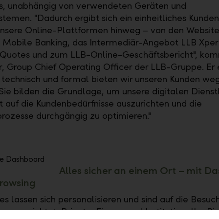
s, unabhängig von verwendeten Geräten und
stemen. "Dadurch ergibt sich ein einheitliches Kunden
unsere Online-Plattformen hinweg – von den Website
 Mobile Banking, das Intermediär-Angebot LLB Xpert
 Quotes und zum LLB-Online-Geschäftsbericht", kom
, Group Chief Operating Officer der LLB-Gruppe. Er 
h, technisch und formal bieten wir unseren Kunden w
Sie bilden die Grundlage, um unsere digitalen Dienst
 auf die Kundenbedürfnisse auszurichten und die
rozesse durchgängig zu optimieren."
Alles sicher an einem Ort – mit D
rowsing
es lassen sich personalisieren und sind auf die Besu
ausgerichtet: Private, Firmen und Institutionelle. Bi