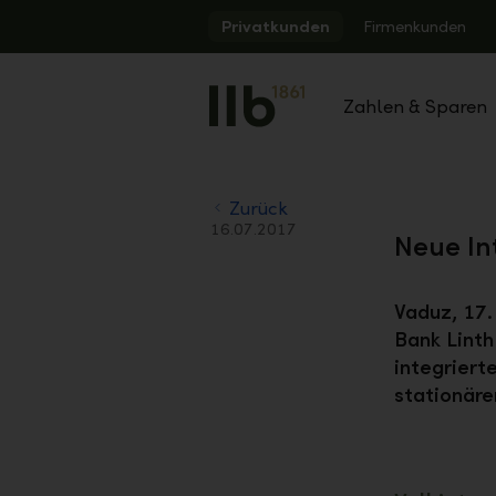
Alerts.Headline
Privatkunden
Firmenkunden
Zahlen & Sparen
Zurück
16.07.2017
Neue In
Vaduz, 17.
Bank Linth
integriert
stationäre