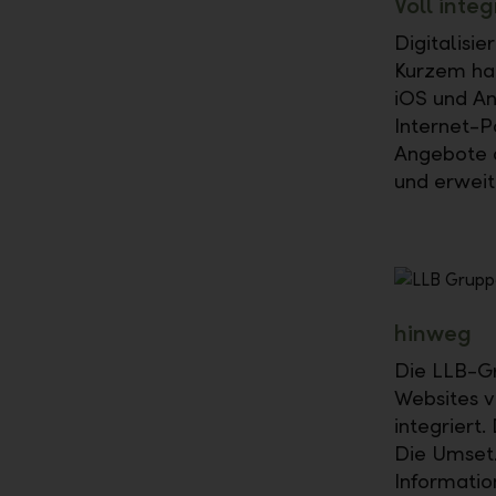
Voll inte
Digitalisi
Kurzem hab
iOS und And
Internet-P
Angebote d
und erweit
hinweg
Die LLB-Gr
Websites v
integriert.
Die Umsetz
Informatio