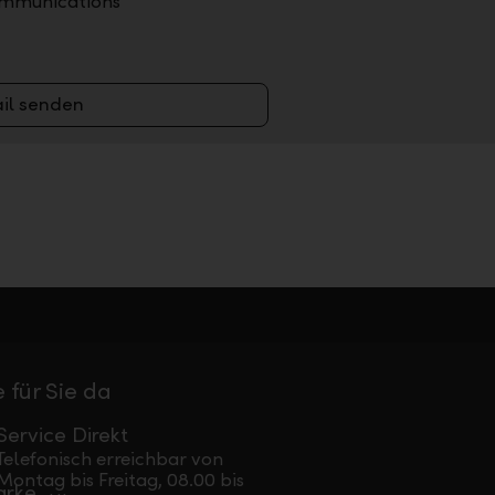
ommunications
il senden
 für Sie da
Service Direkt
Telefonisch erreichbar von
Montag bis Freitag, 08.00 bis