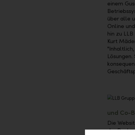
einem Gus
Betriebssy
über alle 
Online und
hin zu LLB
Kurt Mäder
"Inhaltlic
Lösungen. 
konsequent
Geschäftsp
und Co-B
Die Websit
der Banken 