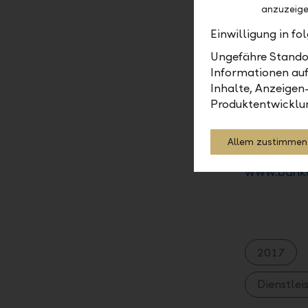
anzuzeige
Breite Um
Einwilligung in f
Die Web-Po
Ungefähre Standor
Verfügung.
Informationen auf
Online Ban
Inhalte, Anzeigen
Juli nach 
Produktentwicklu
Bis zum We
werden.
Allem zustimmen
Die neuen 
www.bankl
2017
Dienstlei