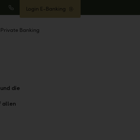
Login E-Banking
uche
Anrufen
Private Banking
 und die
 allen