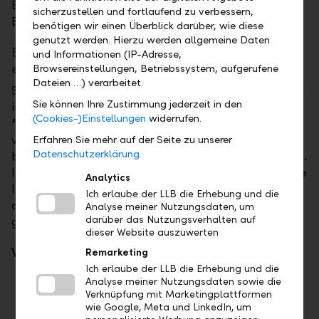
Betriebssystem bildet die Grundlage für sicheres
sicherzustellen und fortlaufend zu verbessern,
Banking.
benötigen wir einen Überblick darüber, wie diese
genutzt werden. Hierzu werden allgemeine Daten
Bargeld im E-Banking bestellen und per Post
und Informationen (IP-Adresse,
erhalten
Browsereinstellungen, Betriebssystem, aufgerufene
Dateien …) verarbeitet.
Sie planen eine Auslandsreise und benötigen Bargeld
Sie können Ihre Zustimmung jederzeit in den
in der lokalen Währung? Mit der neuen Funktion
(Cookies-)Einstellungen
widerrufen.
"Bargeld bestellen" können Sie Fremdwährungen in
verschiedenen Stückelungen direkt im E-Banking
Erfahren Sie mehr auf der Seite zu unserer
Datenschutzerklärung.
bestellen und sich bequem nach Hause liefern lassen.
Innerhalb von zwei bis drei Arbeitstagen erhalten Sie
Analytics
Ihr Bargeld per Post. So sind Sie mit Bargeld und
Ich erlaube der LLB die Erhebung und die
dem LLB-Kartenangebot bestens für Ihre Ferien
Analyse meiner Nutzungsdaten, um
darüber das Nutzungsverhalten auf
gerüstet.
dieser Website auszuwerten
Was ist neu?
Remarketing
Ich erlaube der LLB die Erhebung und die
Bargeldbestellung direkt im E-Banking
Analyse meiner Nutzungsdaten sowie die
Verknüpfung mit Marketingplattformen
Auswahl der gängigsten Währungen und
wie Google, Meta und LinkedIn, um
Stückelungen