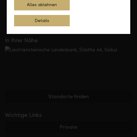
Alles ablehnen
+423 236 88 11
Details
Feedback
Anfrage
In Ihrer Nähe
Standorte finden
Wichtige Links
Private