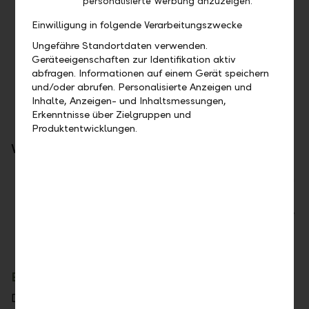
personalisierte Werbung anzuzeigen.
Versand per Post an Ihre in der Schweiz oder
Einwilligung in folgende Verarbeitungszwecke
in Liechtenstein hinterlegte Domiziladresse
Ungefähre Standortdaten verwenden.
Vollständig digitaler Prozess inklusive
Geräteeigenschaften zur Identifikation aktiv
Freigabe mittels Zwei-Faktor-
abfragen. Informationen auf einem Gerät speichern
Authentifizierung
und/oder abrufen. Personalisierte Anzeigen und
Inhalte, Anzeigen- und Inhaltsmessungen,
Bestelllimiten: Gegenwert von CHF 100 bis
Erkenntnisse über Zielgruppen und
CHF 20'000
Produktentwicklungen.
Vorteile für Sie
Mit wenigen Klicks bestellt – unabhängig von
Ihrem Standort
Einfache und schnelle Bestellung rund um die
Uhr
Direkte Lieferung an Ihre Wohnadresse
Einstellungen für Newsletter und Datenschutz
Die Einstellungen im Bereich "Datenschutz" wurden