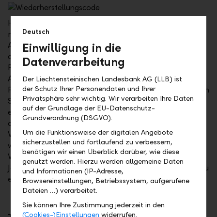
Haben Sie Ihr Passwort vergessen? Haben Sie ein
Deutsch
neues Gerät und möchten Ihre alten PhotoTAN-
Aktivierungen löschen, damit Sie ein neues Gerät
Einwilligung in die
aktivieren können? Mit der neuen Self-Service-
Datenverarbeitung
Funktion "Wiederherstellungscode" können Sie alte
Aktivierungen zurücksetzen oder, falls Sie ihr
Der Liechtensteinischen Landesbank AG (LLB) ist
der Schutz Ihrer Personendaten und Ihrer
Passwort vergessen haben, ein neues definieren. Lösen
Privatsphäre sehr wichtig. Wir verarbeiten Ihre Daten
Sie dazu bei Ihrer nächsten Online-Banking-Sitzung
auf der Grundlage der EU-Datenschutz-
einen Wiederherstellungscode aus und bewahren Sie
Grundverordnung (DSGVO).
diesen an einem sicheren Ort auf. Der
Um die Funktionsweise der digitalen Angebote
Wiederherstellungscode kann nur einmal verwendet
sicherzustellen und fortlaufend zu verbessern,
werden und ist ein Jahr lang gültig. Nach der
benötigen wir einen Überblick darüber, wie diese
Verwendung des Codes oder nach Ablauf der
genutzt werden. Hierzu werden allgemeine Daten
Jahresfrist ist ein neuer Code zu lösen. Gehen Sie dazu
und Informationen (IP-Adresse,
einfach ins Benutzermenü unter "Mein Profil".
Browsereinstellungen, Betriebssystem, aufgerufene
Dateien …) verarbeitet.
Sie können Ihre Zustimmung jederzeit in den
(Cookies-)Einstellungen
widerrufen.