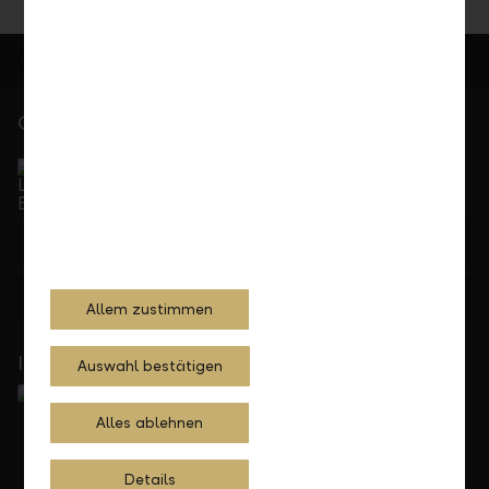
Gerne für Sie da
Service Direkt
Telefonisch erreichbar von Montag bis Freitag, 08.00
bis 17.30 Uhr
+423 236 88 11
Feedback
Anfrage
Allem zustimmen
In Ihrer Nähe
Auswahl bestätigen
Alles ablehnen
Details