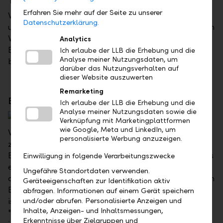
Tastaturbedienung wurde verbessert
Erfahren Sie mehr auf der Seite zu unserer
Wir arbeiten stetig daran, die Benutzerfreundlichkeit
Datenschutzerklärung.
unseres Online Bankings zu verbessern. Mit der neuen
Version haben Sie nun die Möglichkeit, unser Online
Analytics
Banking durchgängig nur mit der Tastatur zu
Ich erlaube der LLB die Erhebung und die
Analyse meiner Nutzungsdaten, um
bedienen.
darüber das Nutzungsverhalten auf
dieser Website auszuwerten
Remarketing
Benachrichtigungen zentral verwalten
Ich erlaube der LLB die Erhebung und die
Analyse meiner Nutzungsdaten sowie die
Verknüpfung mit Marketingplattformen
wie Google, Meta und LinkedIn, um
Wir haben die Benachrichtigungen für Sie
personalisierte Werbung anzuzeigen.
zusammengefasst. Sie können weiterhin Ihre
Benachrichtigungen in den Konto- oder Depotdetails
Einwilligung in folgende Verarbeitungszwecke
einrichten. Neu haben Sie zusätzlich die Möglichkeit,
Ungefähre Standortdaten verwenden.
alle Konto- oder Depotbenachrichtigungen auf einen
Geräteeigenschaften zur Identifikation aktiv
Blick zu sehen. Die neue Seite "Benachrichtigungen"
abfragen. Informationen auf einem Gerät speichern
und/oder abrufen. Personalisierte Anzeigen und
ist auf der Übersichtsseite "Meine Konten" oder
Inhalte, Anzeigen- und Inhaltsmessungen,
"Meine Depots" zu finden. Es werden alle aktiven und
Erkenntnisse über Zielgruppen und