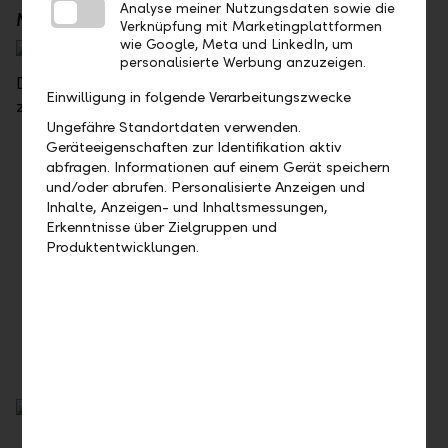
Analyse meiner Nutzungsdaten sowie die
Mehr Informationen, übersichtlich dargestellt
Verknüpfung mit Marketingplattformen
wie Google, Meta und LinkedIn, um
personalisierte Werbung anzuzeigen.
Das E-Banking-System zeigt neu folgende
Einwilligung in folgende Verarbeitungszwecke
zusätzliche Informationen an:
Ungefähre Standortdaten verwenden.
Geräteeigenschaften zur Identifikation aktiv
Umsatzdetails – Uhrzeit bei Buchungsdatum
abfragen. Informationen auf einem Gerät speichern
Börsenauftragsdetails (auch für PDF-Print
und/oder abrufen. Personalisierte Anzeigen und
und -Export)
Inhalte, Anzeigen- und Inhaltsmessungen,
- Uhrzeit des Auftrages
Erkenntnisse über Zielgruppen und
- Ablehnungsgrund
Produktentwicklungen.
- Handelsinfo
Einstandspreise bei Wertschriften-Positionen
im Mobile Banking