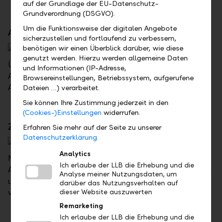
auf der Grundlage der EU-Datenschutz-
Grundverordnung (DSGVO).
Um die Funktionsweise der digitalen Angebote
Aktivierungsbrief bestellen
sicherzustellen und fortlaufend zu verbessern,
benötigen wir einen Überblick darüber, wie diese
genutzt werden. Hierzu werden allgemeine Daten
Über den Self-Service-Prozess kann ein neuer
und Informationen (IP-Adresse,
Aktivierungsbrief bestellt werden. Der
Browsereinstellungen, Betriebssystem, aufgerufene
Aktivierungsbrief wird per Post zugestellt.
Dateien …) verarbeitet.
Sie können Ihre Zustimmung jederzeit in den
(Cookies-)Einstellungen
widerrufen.
Zusätzliches Gerät aktivieren
Erfahren Sie mehr auf der Seite zu unserer
Datenschutzerklärung.
Analytics
Neue und bestehende Geräte für die PhotoTAN-
Ich erlaube der LLB die Erhebung und die
Anmeldung können bequem über das Benutzermenü
Analyse meiner Nutzungsdaten, um
unter "Meine Apps" hinzugefügt beziehungsweise
darüber das Nutzungsverhalten auf
verwaltet werden.
dieser Website auszuwerten
Remarketing
Ich erlaube der LLB die Erhebung und die