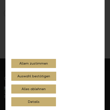
LLB Online Banking
LLB Mobile Banking
Teilen
Drucken
Allem zustimmen
Auswahl bestätigen
Gerne für Sie da
Service Direkt
Alles ablehnen
Telefonisch erreichbar von Montag bis Freitag, 08.00
bis 17.30 Uhr
Details
+423 236 88 11