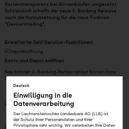
Kostentransparenz bei Börsenkäufen umgesetzt.
Schliesslich schafft der neue E-Banking Release
auch die Voraussetzung für die neue Funktion
"Devisentrading".
Erweiterte Self Service-Funktionen
Konto und Depot eröffnen
Neu können E-Banking-Nutzer selbst Konten bzw.
Depots eröffnen und sogleich auch darüber verfügen.
Deutsch
Einwilligung in die
Datenverarbeitung
Der Liechtensteinischen Landesbank AG (LLB) ist
der Schutz Ihrer Personendaten und Ihrer
Privatsphäre sehr wichtig. Wir verarbeiten Ihre Daten