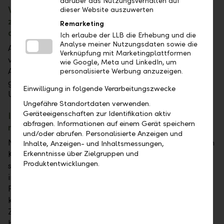
darüber das Nutzungsverhalten auf
Wird vielen Ihrer Kunden die Rally – nicht
dieser Website auszuwerten
zuletzt die Kurssteigerung des Dax –
Remarketing
allmählich unheimlich?
Ich erlaube der LLB die Erhebung und die
Analyse meiner Nutzungsdaten sowie die
Als eine Privatbank, die seit vielen Jahrzehnten
Verknüpfung mit Marketingplattformen
vermögende Kunden berät, verfolgen wir an den
wie Google, Meta und LinkedIn, um
Aktienmärkten eine sehr langfristige Strategie. Es
personalisierte Werbung anzuzeigen.
gab immer wieder Übertreibungen und
Einwilligung in folgende Verarbeitungszwecke
Untertreibungen.
Ungefähre Standortdaten verwenden.
Geräteeigenschaften zur Identifikation aktiv
Ist die Situation, in der wir uns jetzt befinden,
abfragen. Informationen auf einem Gerät speichern
nicht außergewöhnlich?
und/oder abrufen. Personalisierte Anzeigen und
Natürlich haben die geopolitischen Risiken durch den
Inhalte, Anzeigen- und Inhaltsmessungen,
Konflikt im Nahen Osten und dem Ukraine-Krieg
Erkenntnisse über Zielgruppen und
Produktentwicklungen.
sowie die Spannungen zwischen den USA und China
im Fall Taiwans zugenommen. Durch die
Präsidentschaftswahlen in den USA im November
kommen weitere Herausforderungen hinzu. Die
Zinswende in Europa und den USA steht unmittelbar
bevor. Es gibt in der Tat viele Themen, die wir derzeit