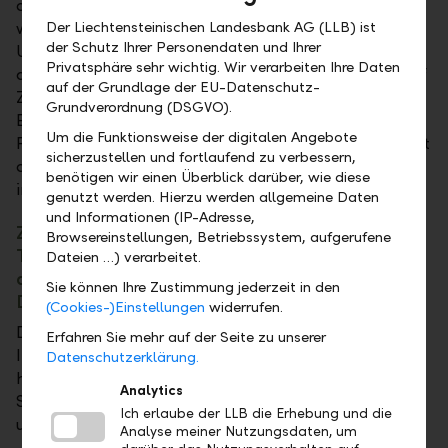
dem Jahr 2000 vergleichbaren Aktienblase. Für eine
weitere Aufwärtsentwicklung sprechen eine in den
Der Liechtensteinischen Landesbank AG (LLB) ist
der Schutz Ihrer Personendaten und Ihrer
USA unerwartet stabile und eine sich in Europa
Privatsphäre sehr wichtig. Wir verarbeiten Ihre Daten
aufhellende Wirtschaftsentwicklung, die Aussicht auf
auf der Grundlage der EU-Datenschutz-
Zinssenkungen ab der Jahresmitte sowie die
Grundverordnung (DSGVO).
Erwartung von substanziellen
Um die Funktionsweise der digitalen Angebote
Produktivitätssteigerungen durch KI. Dagegen spricht
sicherzustellen und fortlaufend zu verbessern,
die im historischen Vergleich hohe Bewertung
benötigen wir einen Überblick darüber, wie diese
insbesondere in den USA.
genutzt werden. Hierzu werden allgemeine Daten
und Informationen (IP-Adresse,
Zuletzt haben auch die Börsen in New York und
Browsereinstellungen, Betriebssystem, aufgerufene
Tokio Höchststände erreicht. Wie nehmen Sie
Dateien …) verarbeitet.
die Kursrally im Frühjahr in den USA, Japan und
Sie können Ihre Zustimmung jederzeit in den
Deutschland wahr?
(Cookies-)Einstellungen
widerrufen.
Die Aktienmärkte sind mittlerweile hoch bewertet.
Erfahren Sie mehr auf der Seite zu unserer
Insbesondere die amerikanischen Aktien sind im
Datenschutzerklärung.
historischen Vergleich sehr hoch bewertet. In dieser
Analytics
Situation untergewichten wir US-Aktien. Zentral für
Ich erlaube der LLB die Erhebung und die
uns ist die Diversifikation über alle Börsen hinweg.
Analyse meiner Nutzungsdaten, um