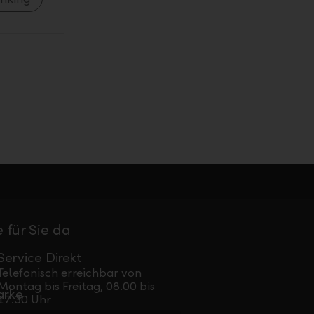
 für Sie da
Service Direkt
Telefonisch erreichbar von
Montag bis Freitag, 08.00 bis
17.30 Uhr