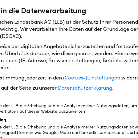
it Blick auf den Ruhestand. Disziplinierte Diversifika
 in die Datenverarbeitung
ge. Ein breit aufgestelltes Portfolio verteilt Risiken
t globales Wachstum.
ischen Landesbank AG (LLB) ist der Schutz Ihrer Personend
 wichtig. Wir verarbeiten Ihre Daten auf der Grundlage d
Etappe richtet den Blick nach vorn. Wer frühzeitig di
 (DSGVO).
 von Werten regelt, schafft Klarheit für Familie oder
eise der digitalen Angebote sicherzustellen und fortlaufe
ige Zwecke. Verantwortung wird so zur strategische
en Überblick darüber, wie diese genutzt werden. Hierzu w
.
tionen (IP-Adresse, Browsereinstellungen, Betriebssyste
itet.
assenheit planbar ist
ustimmung jederzeit in den
(Cookies-)Einstellungen
widerr
entscheidungen entstehen selten aus Unwissen, sond
auf der Seite zu unserer
Datenschutzerklärung.
 Fallen Märkte, wächst der Handlungsdruck. Eine kl
nung nimmt ihn. So gewinnen Sie Zeit und können
be der LLB die Erhebung und die Analyse meiner Nutzungsdaten, um
gen aussitzen.
erhalten auf dieser Website auszuwerten
teht jedoch nicht allein durch Liquidität. Er entsteht
ing
usteine ineinandergreifen: klare Struktur, abgestim
be der LLB die Erhebung und die Analyse meiner Nutzungsdaten sow
tingplattformen wie Google, Meta und LinkedIn, um personalisiert
, ausreichende Reserven und konsequente Diversifikat