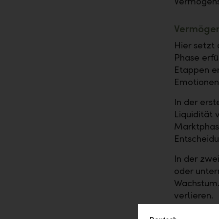
Vermögens
Vermögen
Hier setzt
Phase erfü
Etappen en
Emotionen 
In der ers
Liquidität
Marktphase
Entscheidun
In der zwe
oder unter
Wachstum. 
verlieren.
Die dritte 