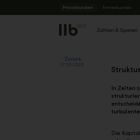
Alerts.Headline
Privatkunden
Firmenkunden
Zahlen & Sparen
Zurück
17.03.2026
Struktu
In Zeiten 
strukturie
entscheide
turbulent
Die Kapita