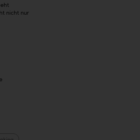
geht
ht nicht nur
e
anking