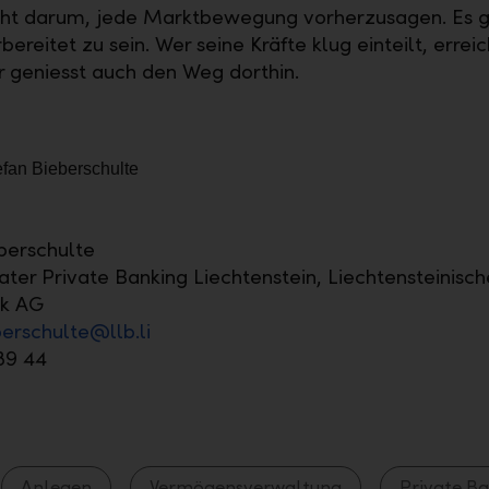
cht darum, jede Marktbewegung vorherzusagen. Es 
ereitet zu sein. Wer seine Kräfte klug einteilt, erreic
Er geniesst auch den Weg dorthin.
berschulte
ter Private Banking Liechtenstein, Liechtensteinisch
k AG
berschulte@llb.li
89 44
Anlegen
Vermögensverwaltung
Private B