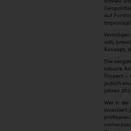
schnell un
Geopoliti
auf Portfol
Improvisat
Vermögen e
will, brauc
Konzept, d
Die vergan
robuste An
Prozent – 
jedoch ein
Jahren 202
Wer in der
investiert
profitieren
vorherzusa