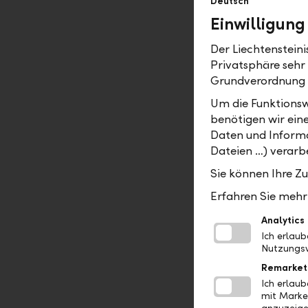
Deutsch
besonders m
Einwilligung
die Grundla
erschliess
Der Liechtenstein
Privatsphäre sehr
Die vierte 
Grundverordnung
Weitergabe
Um die Funktionsw
gemeinnütz
benötigen wir ein
Dimension
Daten und Informa
Dateien …) verarbe
Warum Gel
Sie können Ihre Z
Viele Fehl
Erfahren Sie mehr 
Emotionen.
Analytics
Etappenpla
Ich erlau
Schwankun
Nutzungsv
Erfolg ents
Remarket
mehrere Ba
Ich erlau
mit Marke
Laufzeiten