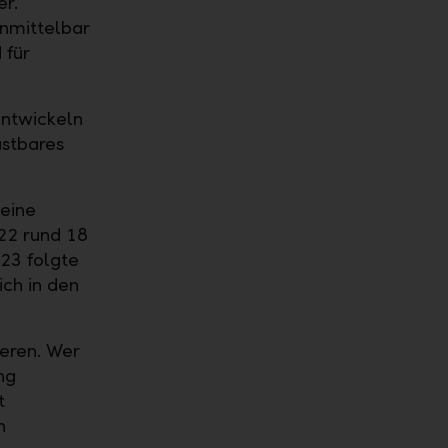
er.
nmittelbar
 für
entwickeln
astbares
 eine
022 rund 18
023 folgte
ich in den
ieren. Wer
ng
t
n