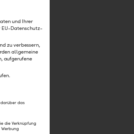
tion bildet
 und
aten und Ihrer
er EU-Datenschutz-
e
nd zu verbessern,
n
erden allgemeine
m, aufgerufene
ufen.
ern aus
are
 darüber das
, wenn
mte
ie die Verknüpfung
e Werbung
ion. Nicht