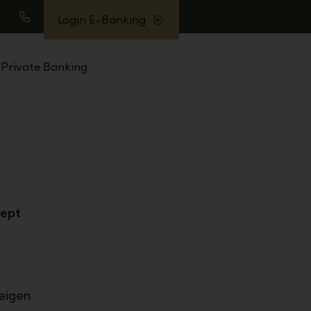
Login E-Banking
uche
Anrufen
Private Banking
zept
eigen