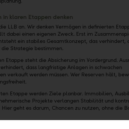
planung.
 in klaren Etappen denken
 die LLB an. Wir denken Vermögen in definierten Etap
llt dabei einen eigenen Zweck. Erst im Zusammenspie
tsteht ein stabiles Gesamtkonzept, das verhindert, 
die Strategie bestimmen.
ten Etappe steht die Absicherung im Vordergrund. Au
 verhindert, dass langfristige Anlagen in schwachen
n verkauft werden müssen. Wer Reserven hält, bewa
gsfreiheit.
iten Etappe werden Ziele planbar. Immobilien, Ausb
nehmerische Projekte verlangen Stabilität und kontro
Hier geht es darum, Chancen zu nutzen, ohne die B
Etappe trägt über Jahrzehnte. Sie sichert Lebensquali