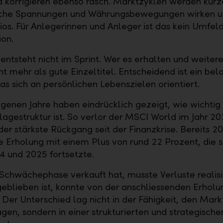
d korrigieren ebenso rasch. Marktzyklen werden kürz
sche Spannungen und Währungsbewegungen wirken u
ios. Für Anlegerinnen und Anleger ist das kein Umfeld
ion.
ntsteht nicht im Sprint. Wer es erhalten und weiter
ht mehr als gute Einzeltitel. Entscheidend ist ein bel
as sich an persönlichen Lebenszielen orientiert.
genen Jahre haben eindrücklich gezeigt, wie wichtig
lagestruktur ist. So verlor der MSCI World im Jahr 2
der stärkste Rückgang seit der Finanzkrise. Bereits 2
e Erholung mit einem Plus von rund 22 Prozent, die s
4 und 2025 fortsetzte.
 Schwächephase verkauft hat, musste Verluste realis
 geblieben ist, konnte von der anschliessenden Erholu
. Der Unterschied lag nicht in der Fähigkeit, den Mark
gen, sondern in einer strukturierten und strategische