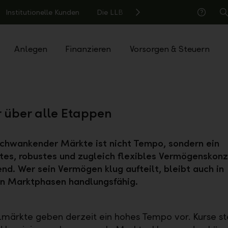
Institutionelle Kunden
Die LLB
S
Hilfe
Anlegen
Finanzieren
Vorsorgen & Steuern
r über alle Etappen
schwankender Märkte ist nicht Tempo, sondern ein
rtes, robustes und zugleich flexibles Vermögenskon
nd. Wer sein Vermögen klug aufteilt, bleibt auch in
en Marktphasen handlungsfähig.
lmärkte geben derzeit ein hohes Tempo vor. Kurse st