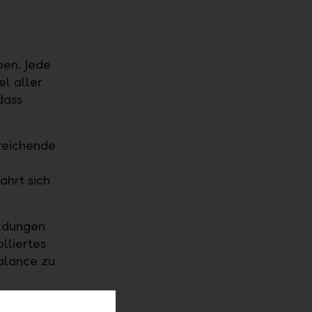
pen. Jede
l aller
dass
sreichende
hrt sich
ildungen
lliertes
alance zu
tät,