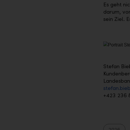
Es geht ni
darum, vorb
sein Ziel. 
Stefan Bie
Kundenbera
Landesban
stefan.bie
+423 236 
2026